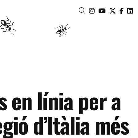
Link a instagram
Link a youtub
Link a tw
Link 
Li
Cerca
s en línia per a
gió d’Itàlia més