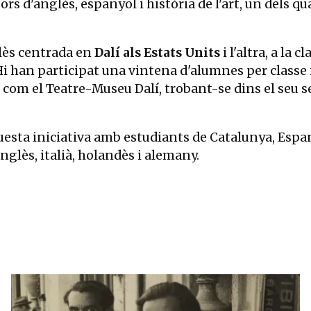
 d'anglès, espanyol i història de l'art, un dels qual
glès centrada en
Dalí als Estats Units
i l'altra, a la 
 Hi han participat una vintena d'alumnes per classe 
l com el Teatre-Museu Dalí, trobant-se dins el seu
uesta iniciativa amb estudiants de Catalunya, Espany
anglès, italià, holandès i alemany.