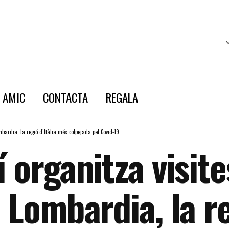
E AMIC
CONTACTA
REGALA
mbardia, la regió d’Itàlia més colpejada pel Covid-19
 organitza visite
 Lombardia, la re