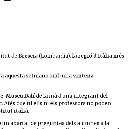
titut de
Brescia
(Lombardia),
la regió d'Itàlia més
ciarà aquesta setmana amb una
vintena
tre-Museu Dalí
de la mà d'una integrant del
c. Atès que ni ells ni els professors no poden
titut italià.
 un apartat de preguntes dels alumnes a la