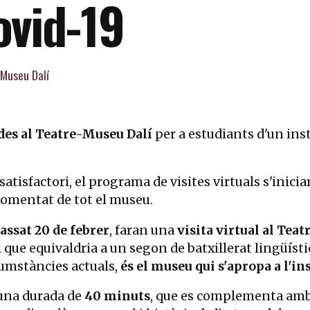
ovid-19
 Museu Dalí
ades al Teatre-Museu Dalí
per a estudiants d'un ins
satisfactori, el programa de visites virtuals s'ini
comentat de tot el museu.
passat 20 de febrer
, faran una
visita virtual al Tea
l que equivaldria a un segon de batxillerat lingüísti
cumstàncies actuals,
és el museu qui s'apropa a l'ins
 una durada de
40 minuts
, que es complementa amb