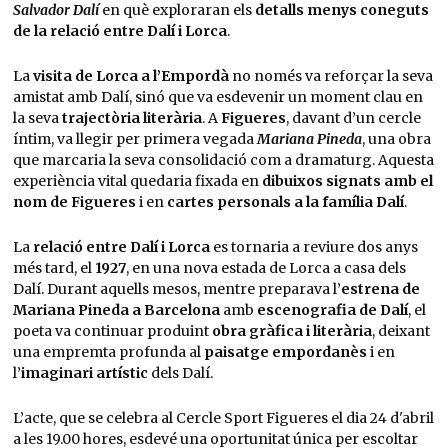
Salvador Dalí
en què exploraran els
detalls menys coneguts
de la relació entre Dalí i Lorca
.
La
visita de Lorca a l’Empordà
no només va reforçar la seva
amistat amb Dalí, sinó que va esdevenir un moment clau en
la seva
trajectòria literària
. A
Figueres
, davant d’un cercle
íntim, va llegir per primera vegada
Mariana Pineda
, una obra
que marcaria la seva consolidació com a dramaturg. Aquesta
experiència vital quedaria fixada en
dibuixos signats amb el
nom de Figueres
i en
cartes personals a la família Dalí
.
La
relació entre Dalí i Lorca
es tornaria a reviure dos anys
més tard, el
1927
, en una nova estada de Lorca a casa dels
Dalí. Durant aquells mesos, mentre preparava l’
estrena de
Mariana Pineda a Barcelona
amb
escenografia de Dalí
, el
poeta va continuar produint
obra gràfica i literària
, deixant
una empremta profunda al
paisatge empordanès
i en
l’
imaginari artístic
dels Dalí.
L’acte, que se celebra al Cercle Sport Figueres el dia 24 d'abril
a les 19.00 hores, esdevé una oportunitat única per escoltar