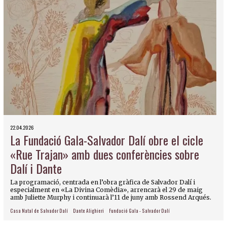
22.04.2026
La Fundació Gala-Salvador Dalí obre el cicle
«Rue Trajan» amb dues conferències sobre
Dalí i Dante
La programació, centrada en l’obra gràfica de Salvador Dalí i
especialment en «La Divina Comèdia», arrencarà el 29 de maig
amb Juliette Murphy i continuarà l’11 de juny amb Rossend Arqués.
Casa Natal de Salvador Dalí
Dante Alighieri
Fundació Gala - Salvador Dalí