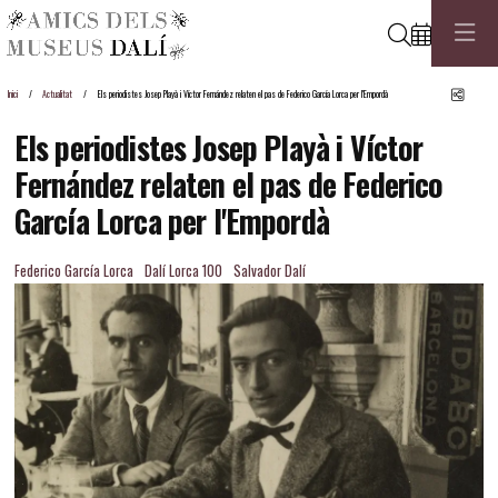
Cerca
Comp
Inici
Actualitat
Els periodistes Josep Playà i Víctor Fernández relaten el pas de Federico García Lorca per l'Empordà
Els periodistes Josep Playà i Víctor
Fernández relaten el pas de Federico
García Lorca per l'Empordà
Federico García Lorca
Dalí Lorca 100
Salvador Dalí