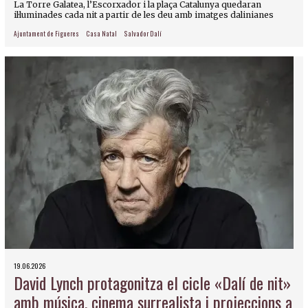
La Torre Galatea, l’Escorxador i la plaça Catalunya quedaran
il·luminades cada nit a partir de les deu amb imatges dalinianes
Ajuntament de Figueres
Casa Natal
Salvador Dalí
19.06.2026
David Lynch protagonitza el cicle «Dalí de nit»
amb música, cinema surrealista i projeccions a