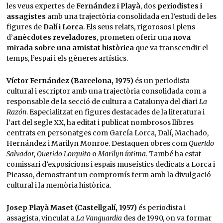
les veus expertes de
Fernández i Playà
, dos
periodistes i
assagistes
amb una trajectòria consolidada en l’estudi de les
figures de
Dalí i Lorca
. Els seus relats, rigorosos i plens
d’
anècdotes reveladores
, prometen oferir una
nova
mirada sobre una amistat històrica
que va transcendir el
temps, l’espai i els gèneres artístics.
Víctor Fernández (Barcelona, 1975)
és un periodista
cultural i escriptor amb una trajectòria consolidada com a
responsable de la secció de cultura a Catalunya del diari
La
Razón
. Especialitzat en figures destacades de la literatura i
l’art del segle XX, ha editat i publicat nombrosos llibres
centrats en personatges com García Lorca, Dalí, Machado,
Hernández i Marilyn Monroe. Destaquen obres com
Querido
Salvador, Querido Lorquito
o
Marilyn íntima
. També ha estat
comissari d’exposicions i espais museístics dedicats a Lorca i
Picasso, demostrant un compromís ferm amb la divulgació
cultural i la memòria històrica.
Josep Playà Maset (Castellgalí, 1957)
és periodista i
assagista, vinculat a
La Vanguardia
des de 1990, on va formar