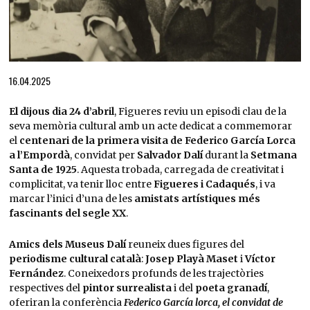
Diapositiva 1 de 1
16.04.2025
El dijous dia 24 d’abril
, Figueres reviu un episodi clau de la
seva memòria cultural amb un acte dedicat a commemorar
el
centenari de la primera visita de Federico García Lorca
a l’Empordà
, convidat per
Salvador Dalí
durant la
Setmana
Santa de 1925
. Aquesta trobada, carregada de creativitat i
complicitat, va tenir lloc entre
Figueres i Cadaqués
, i va
marcar l’inici d’una de les
amistats artístiques més
fascinants del segle XX
.
Amics dels Museus Dalí
reuneix dues figures del
periodisme cultural català
:
Josep Playà Maset
i
Víctor
Fernández
. Coneixedors profunds de les trajectòries
respectives del
pintor surrealista
i del
poeta granadí
,
oferiran la conferència
Federico García lorca, el convidat de