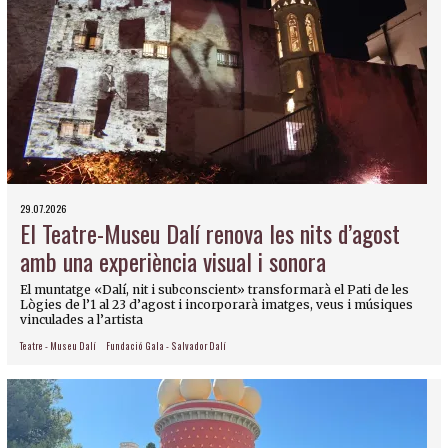
29.07.2026
El Teatre-Museu Dalí renova les nits d’agost
amb una experiència visual i sonora
El muntatge «Dalí, nit i subconscient» transformarà el Pati de les
Lògies de l’1 al 23 d’agost i incorporarà imatges, veus i músiques
vinculades a l’artista
Teatre - Museu Dalí
Fundació Gala - Salvador Dalí