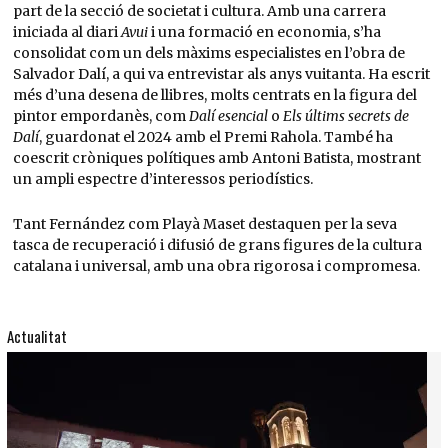
part de la secció de societat i cultura. Amb una carrera
iniciada al diari
Avui
i una formació en economia, s’ha
consolidat com un dels màxims especialistes en l’obra de
Salvador Dalí, a qui va entrevistar als anys vuitanta. Ha escrit
més d’una desena de llibres, molts centrats en la figura del
pintor empordanès, com
Dalí esencial
o
Els últims secrets de
Dalí
, guardonat el 2024 amb el Premi Rahola. També ha
coescrit cròniques polítiques amb Antoni Batista, mostrant
un ampli espectre d’interessos periodístics.
Tant Fernández com Playà Maset destaquen per la seva
tasca de recuperació i difusió de grans figures de la cultura
catalana i universal, amb una obra rigorosa i compromesa.
Actualitat