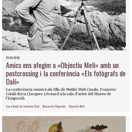
25.04.2026
Amics ens afegim a «Objectiu Meli» amb un
postcrossing i la conferència «Els fotògrafs de
Dalí»
La conferència reunirà els fills de Melitó Meli Casals, Francesc
Català Roca i Jacques Léonard a la sala d'actes del Museu de
l'Empordà
Casa Natal de Salvador Dalí
Museu de l'Empordà
Objectiu Meli