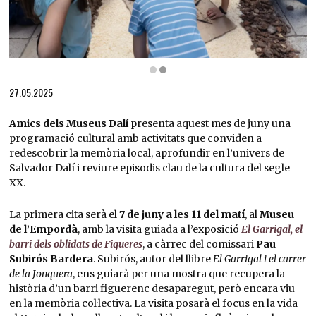
Diapositiva 2 de 2: Amics dels Museus Dalí van elaborar l'any 2024 un catifa amb les f
27.05.2025
Amics dels Museus Dalí
presenta aquest mes de juny una
programació cultural amb activitats que conviden a
redescobrir la memòria local, aprofundir en l’univers de
Salvador Dalí i reviure episodis clau de la cultura del segle
XX.
La primera cita serà el
7 de juny a les 11 del matí
, al
Museu
de l’Empordà
, amb la visita guiada a l’exposició
El Garrigal, el
barri dels oblidats de Figueres
, a càrrec del comissari
Pau
Subirós Bardera
. Subirós, autor del llibre
El Garrigal i el carrer
de la Jonquera
, ens guiarà per una mostra que recupera la
història d’un barri figuerenc desaparegut, però encara viu
en la memòria col·lectiva. La visita posarà el focus en la vida