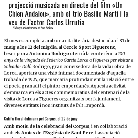
projecció musicada en directe del film «Un
Chien Andalou», amb el trio Basilio Martí i la
veu de l’actor Carlos Urrutia
125 anys del naixement de Luis Buñuel
El mes es completa amb una cita literària destacada: el
31 de
maig a les 12 del migdia
, al
Cercle Sport Figuerenc
,
l’escriptora
Antonina Rodrigo
oferirà la conferència
100
anys de la vinguda de Federico García Lorca a Figueres per visitar a
Salvador Dalí
. Rodrigo, gran coneixedora de la vida i obra de
Lorca, aportarà una visió íntima i documentada d’aquella
trobada de 1925, que marcaria profundament la relació entre
el poeta granadí i el pintor empordanès. Aquesta activitat
s’emmarca en els actes commemoratius del centenari de la
visita de Lorca a Figueres organitzats per l'ajuntament,
diverses entitats i nou instituts de l'Alt Empordà.
Catifa floral daliniana pel Corpus, el 22 de juny
Amb motiu de la celebració del Corpus
, i en col·laboració
amb els
Amics de l’Església de Sant Pere
, l’associació