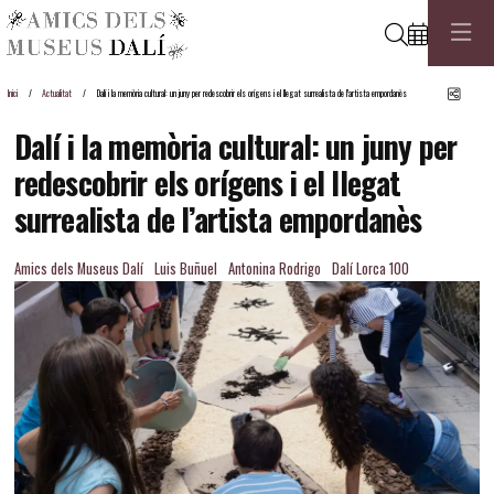
Cerca
Comp
Inici
Actualitat
Dalí i la memòria cultural: un juny per redescobrir els orígens i el llegat surrealista de l’artista empordanès
Dalí i la memòria cultural: un juny per
redescobrir els orígens i el llegat
surrealista de l’artista empordanès
Amics dels Museus Dalí
Luis Buñuel
Antonina Rodrigo
Dalí Lorca 100