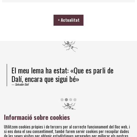
+ Actualitat
 meu lema ha estat: «Que es parli de
He arri
lí, encara que sigui bé»
un ésse
vador Dalí
Salvador Dalí
Diapositiva 2 de 4
Informació sobre cookies
Amics dels Museus Dalí | Pujada del Castell, 28 | 17600
Utilitzem cookies pròpies i de tercers per al correcte funcionament del lloc web, i
Figueres
si ens dona el seu consentiment, també farem servir cookies per recopilar dades
Tel. 972 677 520 |
amics@fundaciodali.org
de les seves visites per obtenir estadístiques agregades per millorar els nostres