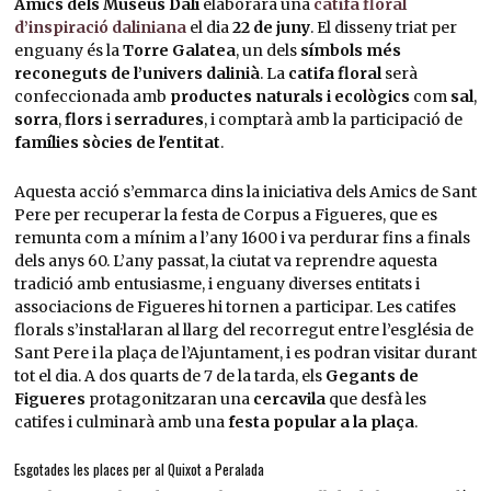
Amics dels Museus Dalí
elaborarà una
catifa floral
d’inspiració daliniana
el dia
22 de juny
. El disseny triat per
enguany és la
Torre Galatea
, un dels
símbols més
reconeguts de l’univers dalinià
. La
catifa floral
serà
confeccionada amb
productes naturals i ecològics
com
sal
,
sorra
,
flors
i
serradures
, i comptarà amb la participació de
famílies sòcies de l'entitat
.
Aquesta acció s’emmarca dins la iniciativa dels Amics de Sant
Pere per recuperar la festa de Corpus a Figueres, que es
remunta com a mínim a l’any 1600 i va perdurar fins a finals
dels anys 60. L’any passat, la ciutat va reprendre aquesta
tradició amb entusiasme, i enguany diverses entitats i
associacions de Figueres hi tornen a participar. Les catifes
florals s’instal·laran al llarg del recorregut entre l’església de
Sant Pere i la plaça de l’Ajuntament, i es podran visitar durant
tot el dia. A dos quarts de 7 de la tarda, els
Gegants de
Figueres
protagonitzaran una
cercavila
que desfà les
catifes i culminarà amb una
festa popular a la plaça
.
Esgotades les places per al Quixot a Peralada