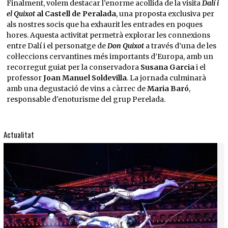
Finalment, volem destacar l’enorme acollida de la visita
Dalí i
el Quixot
al Castell de Peralada
, una proposta exclusiva per
als nostres socis que ha exhaurit les entrades en poques
hores. Aquesta activitat permetrà explorar les connexions
entre Dalí i el personatge de
Don Quixot
a través d’una de les
col·leccions cervantines més importants d’Europa, amb un
recorregut guiat per la conservadora
Susana Garcia
i el
professor
Joan Manuel Soldevilla
. La jornada culminarà
amb una degustació de vins a càrrec de
Maria Baró
,
responsable d'enoturisme del grup Perelada.
Actualitat