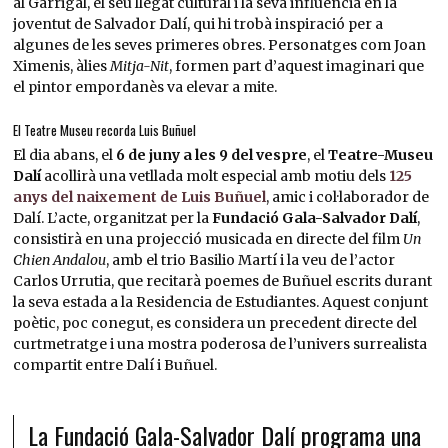
al Garrigal, el seu llegat cultural i la seva influència en la
joventut de Salvador Dalí, qui hi trobà inspiració per a
algunes de les seves primeres obres. Personatges com Joan
Ximenis, àlies
Mitja-Nit
, formen part d’aquest imaginari que
el pintor empordanès va elevar a mite.
El Teatre Museu recorda Luis Buñuel
El dia abans, el
6 de juny a les 9 del vespre
, el
Teatre-Museu
Dalí
acollirà una vetllada molt especial amb motiu dels
125
anys del naixement de Luis Buñuel
, amic i col·laborador de
Dalí. L’acte, organitzat per la
Fundació Gala-Salvador Dalí
,
consistirà en una projecció musicada en directe del film
Un
Chien Andalou
, amb el trio Basilio Martí i la veu de l’actor
Carlos Urrutia, que recitarà poemes de Buñuel escrits durant
la seva estada a la Residencia de Estudiantes. Aquest conjunt
poètic, poc conegut, es considera un precedent directe del
curtmetratge i una mostra poderosa de l’univers surrealista
compartit entre Dalí i Buñuel.
La Fundació Gala-Salvador Dalí programa una