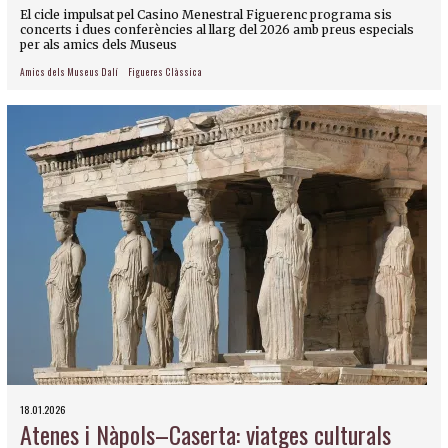
El cicle impulsat pel Casino Menestral Figuerenc programa sis
concerts i dues conferències al llarg del 2026 amb preus especials
per als amics dels Museus
Amics dels Museus Dalí
Figueres Clàssica
18.01.2026
Atenes i Nàpols–Caserta: viatges culturals