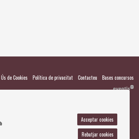
El meu
Salvad
|
|
|
Ús de Cookies
Política de privacitat
Contacteu
Bases concursos
Acceptar cookies
mb
Rebutjar cookies