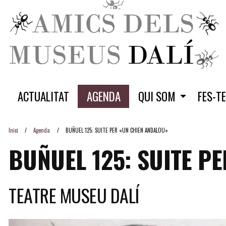
ACTUALITAT
AGENDA
QUI SOM
FES-T
Inici
Agenda
BUÑUEL 125: SUITE PER «UN CHIEN ANDALOU»
BUÑUEL 125: SUITE P
TEATRE MUSEU DALÍ