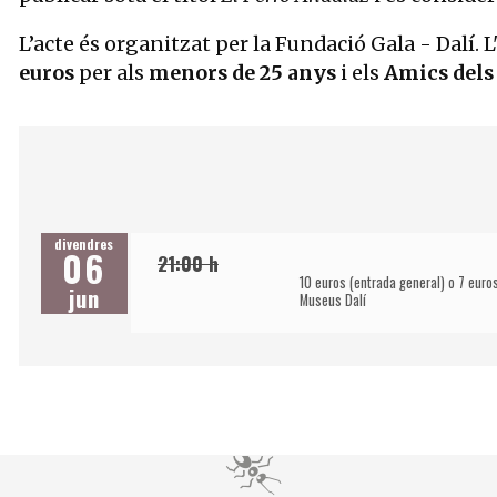
L’acte és organitzat per la Fundació Gala - Dalí. L
euros
per als
menors de 25 anys
i els
Amics dels
divendres
06
21:00 h
10 euros (entrada general) o 7 euro
jun
Museus Dalí