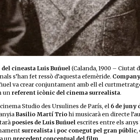
 del cineasta Luis Buñuel
(Calanda, 1900 – Ciutat d
ionals s’han fet ressò d’aquesta efemèride.
Company
uñuel va crear conjuntament amb ell el curtmetrat
en un
referent icònic del cinema surrealista
.
 cinema Studio des Ursulines de París, el
6 de juny 
panyia
Basilio Martí Trio
hi musicarà en directe l’au
itarà
poesies de Luis Buñuel
escrites entre els anys 
lenament
surrealista
i
poc conegut pel gran públic
,
ra un
precedent conceptual del film
.