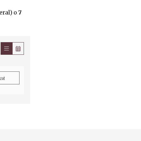
eral) o
7
tzat