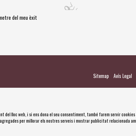
òmetre del meu èxit
|
|
Sitemap
Avís Legal
nt del lloc web, i si ens dona el seu consentiment, també farem servir cookies
 agregades per millorar els nostres serveis i mostrar publicitat relacionada a