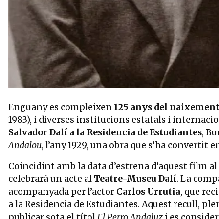
Diapositiva 1 de 1
Enguany es compleixen
125 anys del naixement
1983), i diverses institucions estatals i internac
Salvador Dalí a la Residencia de Estudiantes
, B
Andalou
, l’any 1929, una obra que s’ha convertit 
Coincidint amb la data d’estrena d’aquest film al
celebrarà un acte al
Teatre-Museu Dalí
. La com
acompanyada per l’actor
Carlos Urrutia
, que rec
a la Residencia de Estudiantes. Aquest recull, p
publicar sota el títol
El Perro Andaluz
i es conside