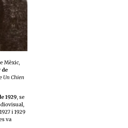
e Mèxic,
 de
ge
Un Chien
de 1929
, se
diovisual,
1927 i 1929
 es va