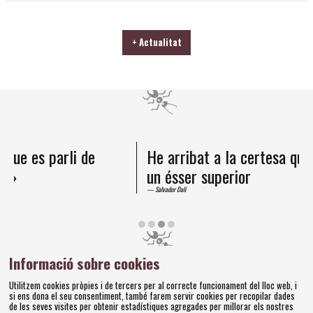
+ Actualitat
He arribat a la certesa que la formiga és
un ésser superior
Salvador Dalí
Diapositiva 3 de 4
Informació sobre cookies
Amics dels Museus Dalí | Pujada del Castell, 28 | 17600
Utilitzem cookies pròpies i de tercers per al correcte funcionament del lloc web, i
Figueres
si ens dona el seu consentiment, també farem servir cookies per recopilar dades
Tel. 972 677 520 |
amics@fundaciodali.org
de les seves visites per obtenir estadístiques agregades per millorar els nostres