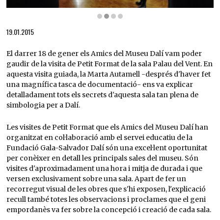
Diapositiva 2 de 4: Les visites de Petit Format es fan a primera hora d'obertura, per la 
19.01.2015
El darrer 18 de gener els Amics del Museu Dalí vam poder
gaudir de la visita de Petit Format de la sala Palau del Vent. En
aquesta visita guiada, la Marta Autamell -després d'haver fet
una magnífica tasca de documentació- ens va explicar
detalladament tots els secrets d'aquesta sala tan plena de
simbologia per a Dalí.
Les visites de Petit Format que els Amics del Museu Dalí han
organitzat en col·laboració amb el servei educatiu de la
Fundació Gala-Salvador Dalí són una excel·lent oportunitat
per conèixer en detall les principals sales del museu. Són
visites d'aproximadament una hora i mitja de durada i que
versen exclusivament sobre una sala. Apart de fer un
recorregut visual de les obres que s'hi exposen, l'explicació
recull també totes les observacions i proclames que el geni
empordanès va fer sobre la concepció i creació de cada sala.