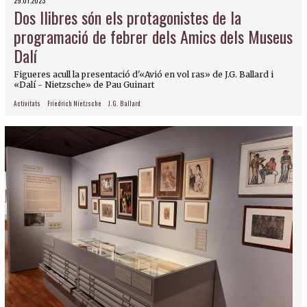
29.01.2023
Dos llibres són els protagonistes de la
programació de febrer dels Amics dels Museus
Dalí
Figueres acull la presentació d'«Avió en vol ras» de J.G. Ballard i
«Dalí - Nietzsche» de Pau Guinart
Activitats
Friedrich Nietzsche
J.G. Ballard