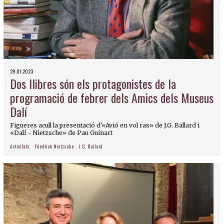
29.01.2023
Dos llibres són els protagonistes de la
programació de febrer dels Amics dels Museus
Dalí
Figueres acull la presentació d'«Avió en vol ras» de J.G. Ballard i
«Dalí - Nietzsche» de Pau Guinart
Activitats
Friedrich Nietzsche
J.G. Ballard