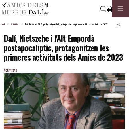
Cerca
Comp
Inici
Actualitat
Dalí, Nietszche i l'Alt Empordà postapocaliptic, protagonitzen les primeres activitats dels Amics de 2023
Dalí, Nietszche i l'Alt Empordà
postapocaliptic, protagonitzen les
primeres activitats dels Amics de 2023
Activitats