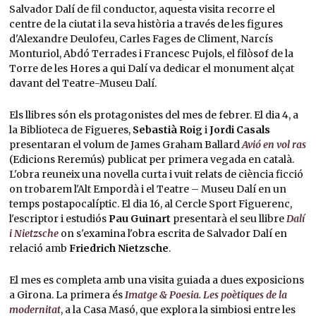
Salvador Dalí de fil conductor, aquesta visita recorre el
centre de la ciutat i la seva història a través de les figures
d'Alexandre Deulofeu, Carles Fages de Climent, Narcís
Monturiol, Abdó Terrades i Francesc Pujols, el filòsof de la
Torre de les Hores a qui Dalí va dedicar el monument alçat
davant del Teatre-Museu Dalí.
Els llibres són els protagonistes del mes de febrer. El dia 4, a
la Biblioteca de Figueres,
Sebastià Roig
i
Jordi Casals
presentaran el volum de James Graham Ballard
Avió en vol ras
(Edicions Reremús) publicat per primera vegada en català.
L'obra reuneix una novella curta i vuit relats de ciència ficció
on trobarem l'Alt Empordà i el Teatre – Museu Dalí en un
temps postapocalíptic. El dia 16, al Cercle Sport Figuerenc,
l'escriptor i estudiós
Pau Guinart
presentarà el seu llibre
Dalí
i Nietzsche
on s'examina l'obra escrita de Salvador Dalí en
relació amb
Friedrich Nietzsche
.
El mes es completa amb una visita guiada a dues exposicions
a Girona. La primera és
Imatge & Poesia. Les poètiques de la
modernitat
, a la Casa Masó, que explora la simbiosi entre les