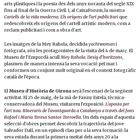
arts plàstiques i la poesia des dels anys noranta del segle XIX
fins al final de la Guerra Civil. I, al CaixaForum, la mostra
Cartells de la vida moderna. Els orígens de l'art publicitari
que
redescobreix els orígens del cartell artístic modern, com a
reclam publicitari i com a obra d'art.
Les imatges de la Mey Rahola, decidida
yachtwoman
i
fotògrafa, són les protagonistes de la visita del 4 de març. El
Museu de l'Empordà acull
Mey Rahola. Desig d'horitzons
,
plasmen de manera intensa la seva vocació pel mar i
conformen un conjunt molt original en el context fotogràfic
català de l'època.
El
Museu d'Història de Girona
serà l'escenari de la següent
activitat. El 25 de maig, de la mà de Fanny Estela, tècnica-
conservadora del Museu, visitarem l'exposició.
L'aposta per
l'art nou. Itineraris de l'avantguarda a Catalunya a través del fons
Rafael i Maria Teresa Santos Torroella
. Un dels espais d'aquesta
selecció d'obres permet descobrir la trajectòria del jove
Salvador Dalí, en un episodi clau per a la seva formació: la
seva estada durant la primera meitat dels anys 20 a la