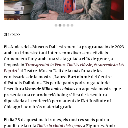
Diapositiva 2 de 5: J.G. Ballard | © Britannica
31.12.2022
Els Amics dels Museus Dalí estrenem la programació de 2023
amb un trimestre tant intens com divers en activitats.
Comencem l'any amb una visita guiada el 14 de gener, a
l'exposició
Transgredint la Venus. Dalí és clàssic, és surrealista i és
Pop Art!
al Teatre-Museu Dalí de la mà d'una de les
comissaries de la mostra,
Laura Bartolomé
del Centre
d'Estudis Dalinians. Els participants podran gaudir de
l'escultura
Venus de Milo amb calaixos
en aquesta mostra que
presenta una reproducció hologràfica de l'escultura
dipositada a la col·lecció permanent de l'Art Institute of
Chicago i nombrós material gràfic.
El dia 28 d'aquest mateix mes, els nostres socis podran
gaudir de la ruta
Dalí a la ciutat dels genis
a Figueres. Amb