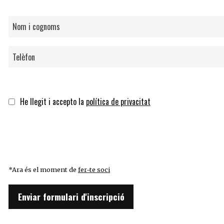
He llegit i accepto la
política de privacitat
*Ara és el moment de
fer-te soci
Enviar formulari d'inscripció