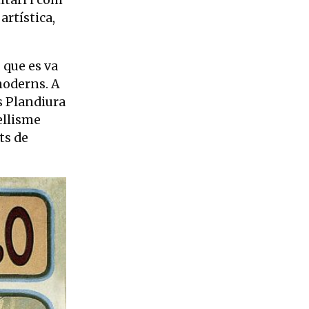
itari i com
artística,
, que es va
 moderns. A
s Plandiura
tellisme
ts de