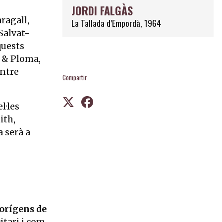
JORDI FALGÀS
ragall,
La Tallada d’Empordà, 1964
Salvat-
quests
l & Ploma,
entre
Compartir
l·les
ith,
a serà a
 orígens de