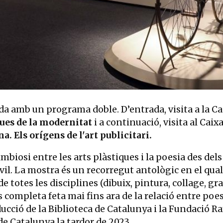
da amb un programa doble. D’entrada, visita a la C
ques de la modernitat
i a continuació, visita al Cai
a. Els orígens de l'art publicitari.
mbiosi entre les arts plàstiques i la poesia des del
vil. La mostra és un recorregut antològic en el qual 
 totes les disciplines (dibuix, pintura, collage, gra
és completa feta mai fins ara de la relació entre poesi
ducció de la Biblioteca de Catalunya i la Fundació R
de Catalunya la tardor de 2023.