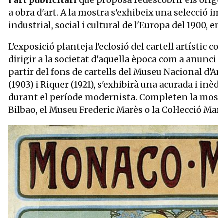
l'art publicitari
que proposa redescobrir els oríge
a obra d'art. A la mostra s'exhibeix una selecció 
industrial, social i cultural de l'Europa del 1900, 
L'exposició planteja l'eclosió del cartell artístic 
dirigir a la societat d'aquella època com a anunci
partir del fons de cartells del Museu Nacional d'
(1903) i Riquer (1921), s'exhibirà una acurada i in
durant el període modernista. Completen la most
Bilbao, el Museu Frederic Marès o la Col·lecció Mar