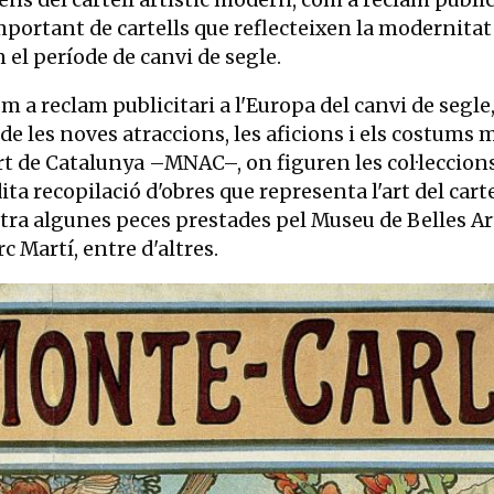
ns del cartell artístic modern, com a reclam public
important de cartells que reflecteixen la modernitat 
en el període de canvi de segle.
com a reclam publicitari a l'Europa del canvi de segle
 de les noves atraccions, les aficions i els costums
Art de Catalunya –MNAC–, on figuren les col·leccion
èdita recopilació d'obres que representa l'art del car
ra algunes peces prestades pel Museu de Belles Ar
c Martí, entre d'altres.