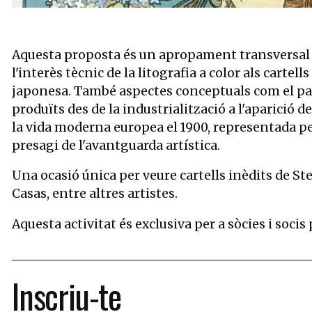
Diapositiva 1 de 4: Alphonse-Marie Mucha, Monaco·Monte-Carlo, 1
Aquesta proposta és un apropament transversal a 
l'interès tècnic de la litografia a color als carte
japonesa. També aspectes conceptuals com el pape
produïts des de la industrialització a l'aparició d
la vida moderna europea el 1900, representada pe
presagi de l'avantguarda artística.
Una ocasió única per veure cartells inèdits de 
Casas, entre altres artistes.
Aquesta activitat és exclusiva per a sòcies i socis
Inscriu-te