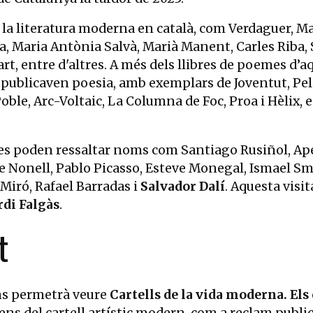
 la literatura moderna en català, com Verdaguer, Ma
ra, Maria Antònia Salvà, Marià Manent, Carles Riba, 
art, entre d'altres. A més dels llibres de poemes d’a
que publicaven poesia, amb exemplars de Joventut, Pe
oble, Arc-Voltaic, La Columna de Foc, Proa i Hèlix, 
ió es poden ressaltar noms com Santiago Rusiñol, Ape
e Nonell, Pablo Picasso, Esteve Monegal, Ismael Sm
 Miró, Rafael Barradas i
Salvador Dalí
. Aquesta visit
rdi Falgàs
.
t
ens permetrà veure
Cartells de la vida moderna. Els