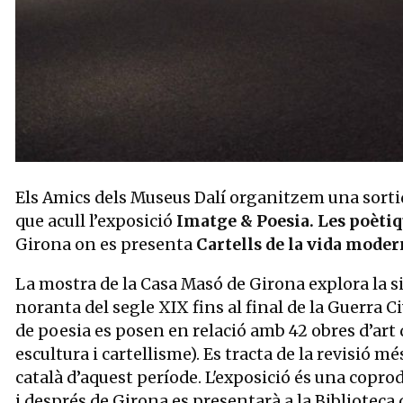
Diapositiva 1 de 1
Els Amics dels Museus Dalí organitzem una sorti
que acull l’exposició
Imatge & Poesia. Les poèti
Girona on es presenta
Cartells de la vida modern
La mostra de la Casa Masó de Girona explora la si
noranta del segle XIX fins al final de la Guerra Ci
de poesia es posen en relació amb 42 obres d’art de
escultura i cartellisme). Es tracta de la revisió m
català d’aquest període. L'exposició és una copro
i després de Girona es presentarà a la Biblioteca 