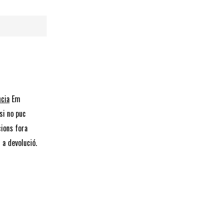
ncia
Em
si no puc
cions fora
 a devolució.