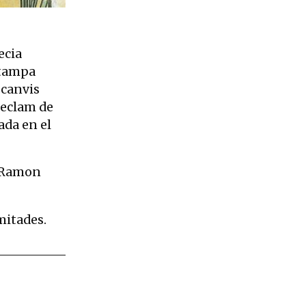
ó Plandidura, 1903 | © Museu Nacional d’Art de Catalunya, Barcelon
ecia
estampa
 canvis
 reclam de
ada en el
i Ramon
imitades.