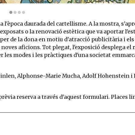
897. Museu Nacional d’Art de Catalunya, adquisició de la Col·lecci
l'època daurada del cartellisme. A la mostra, s'apr
lls exposats o la renovació estètica que va aportar l'
r de la dona en motiu d'atracció publicitària i els
e noves aficions. Tot plegat, l'exposició desplega el
r les modes i les pràctiques d'una societat emmarc
Steinlen, Alphonse-Marie Mucha, Adolf Hohenstein 
 prèvia reserva a través d'aquest formulari. Places l