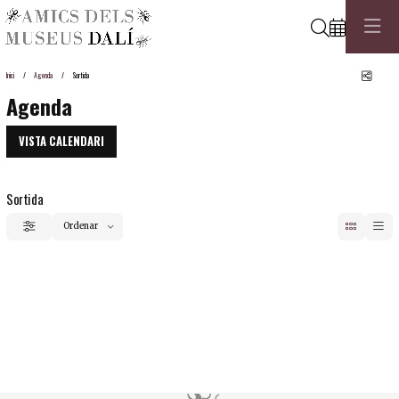
Cerca
Comp
Inici
Agenda
Sortida
Agenda
VISTA CALENDARI
Sortida
Ordenar
Filtrar
Ordenar per