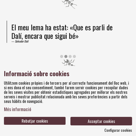
El meu lema ha estat: «Que es parli de
Dalí, encara que sigui bé»
Salvador Dalí
Diapositiva 2 de 4
Informació sobre cookies
Amics dels Museus Dalí | Pujada del Castell, 28 | 17600
Utilitzem cookies pròpies i de tercers per al correcte funcionament del lloc web, i
Figueres
si ens dona el seu consentiment, també farem servir cookies per recopilar dades
Tel. 972 677 520 |
amics@fundaciodali.org
de les seves visites per obtenir estadístiques agregades per millorar els nostres
serveis i mostrar publicitat relacionada amb les seves preferències a partir dels
seus hàbits de navegació.
Sitemap
Avís Legal
Ús de Cookies
Política de privacitat
|
|
|
|
Més informació
Contacteu
Bases concursos
|
Rebutjar cookies
Acceptar cookies
Configurar cookies