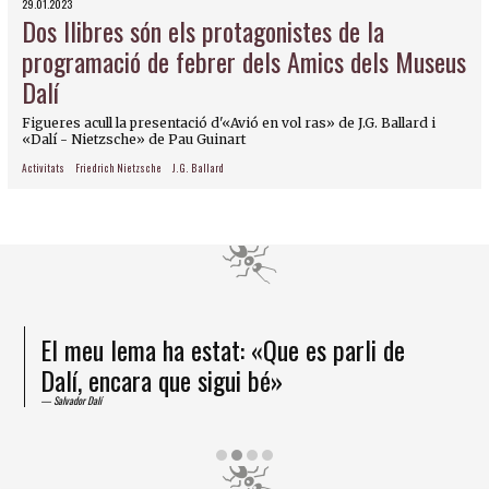
29.01.2023
Dos llibres són els protagonistes de la
programació de febrer dels Amics dels Museus
Dalí
Figueres acull la presentació d'«Avió en vol ras» de J.G. Ballard i
«Dalí - Nietzsche» de Pau Guinart
Activitats
Friedrich Nietzsche
J.G. Ballard
El meu lema ha estat: «Que es parli de
Dalí, encara que sigui bé»
Salvador Dalí
Diapositiva 2 de 4