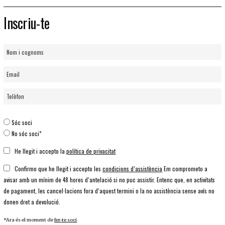
Inscriu-te
Sóc soci
No sóc soci*
He llegit i accepto la
política de privacitat
Confirmo que he llegit i accepto les
condicions d’assistència
Em comprometo a
avisar amb un mínim de 48 hores d’antelació si no puc assistir. Entenc que, en activitats
de pagament, les cancel·lacions fora d’aquest termini o la no assistència sense avís no
donen dret a devolució.
*Ara és el moment de
fer-te soci