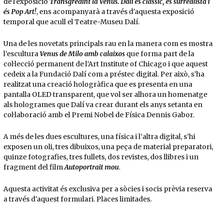
de l'exposició
Transgredint la Venus. Dalí és clàssic, és surrealista i
és Pop Art!
, ens acompanyarà a través d'aquesta exposició
temporal que acull el Teatre-Museu Dalí.
Una de les novetats principals rau en la manera com es mostra
l’escultura
Venus de Milo amb calaixos
que forma part de la
col·lecció permanent de l’Art Institute of Chicago i que aquest
cedeix a la Fundació Dalí com a préstec digital. Per això, s’ha
realitzat una creació hologràfica que es presenta en una
pantalla OLED transparent, que vol ser alhora un homenatge
als hologrames que Dalí va crear durant els anys setanta en
col·laboració amb el Premi Nobel de Física Dennis Gabor.
A més de les dues escultures, una física i l’altra digital, s’hi
exposen un oli, tres dibuixos, una peça de material preparatori,
quinze fotografies, tres fullets, dos revistes, dos llibres i un
fragment del film
Autoportrait mou
.
Aquesta activitat és exclusiva per a sòcies i socis prèvia reserva
a través d'aquest formulari. Places limitades.