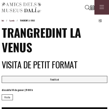
Cerca
Comp
Inici
Agenda
TRANGREDINT LA VENUS
TRANGREDINT LA
VENUS
VISITA DE PETIT FORMAT
Finalitzat
dissabte 14 de gener
|
11:00 h
Visita