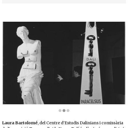
Diapositiva 2 de 3: Instal·lació amb la «Venus de Milo amb calaixos» a l’exposició Salvad
Laura Bartolomé
, del Centre d’Estudis Dalinians i comissària