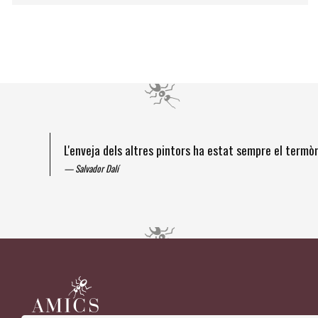
L'enveja dels altres pintors ha estat sempre el term
Salvador Dalí
Diapositiva 1 de 4