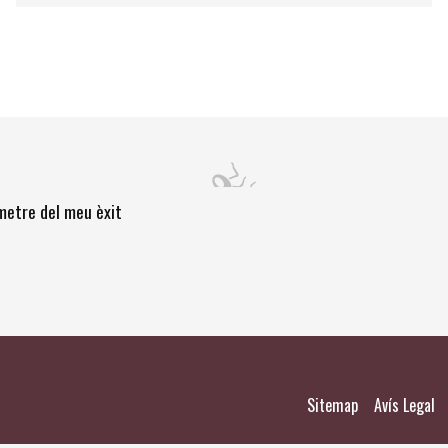
òmetre del meu èxit
|
|
Sitemap
Avís Legal