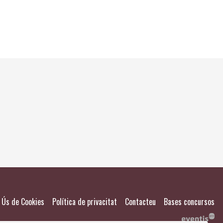
El meu
Salvad
|
|
|
Ús de Cookies
Política de privacitat
Contacteu
Bases concursos