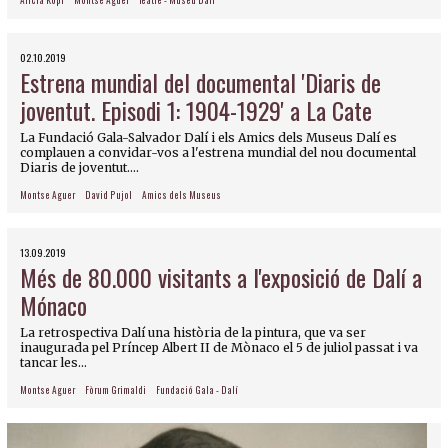
02.10.2019
Estrena mundial del documental 'Diaris de
joventut. Episodi 1: 1904-1929' a La Cate
La Fundació Gala-Salvador Dalí i els Amics dels Museus Dalí es
complauen a convidar-vos a l'estrena mundial del nou documental
Diaris de joventut....
Montse Aguer
David Pujol
Amics dels Museus
13.09.2019
Més de 80.000 visitants a l'exposició de Dalí a
Mónaco
La retrospectiva Dalí una història de la pintura, que va ser
inaugurada pel Príncep Albert II de Mònaco el 5 de juliol passat i va
tancar les...
Montse Aguer
Fòrum Grimaldi
Fundació Gala - Dalí