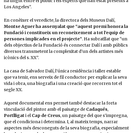
ha tingut entre el públic i els experts que han estat presents a
Los Angeles”.
En conèixer el veredicte, la directora dels Museus Dalí,
Montse Aguer ha assenyalat que “aquest premi honora la
Fundació i constitueix un reconeixement a tot l’equip de
persones implicades en el projecte”
. Ha subratllat que “un
dels objectius de la Fundació és connectar Dalí i amb públics
diversos transmetent la complexitat d’un dels artistes més
icònics del s. XX”.
La casa de Salvador Dalí, l’única residència i taller estable
que va tenir, ens serveix de fil conductor per explicar la seva
vida i obra, una biografia i una creació que recorren tot el
segle XX.
Aquest documental ens permet també destacar la forta
vinculació del pintor amb el paisatge de
Cadaqués
,
Portlligat
i el
Cap de Creus
, un paisatge del que s’impregna,
que el condiciona i determina. I, al mateix temps, narrar
aspectes més desconeguts de la seva biografia, especialment