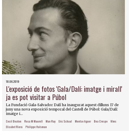
18.06.2019
L'exposició de fotos 'Gala/Dalí: imatge i mirall'
ja es pot visitar a Púbol
La Fundació Gala-Salvador Dalí ha inaugurat aquest dilluns 17 de
juny una nova exposició temporal del Castell de Púbol: Gala/Dalí:
imatge i...
Cecil Beaton
Rosa M Maurell
Man Ray
Eric Schaal
Montse Aguer
Bea Crespo
films
Elisabet Riera
Philippe Halsman