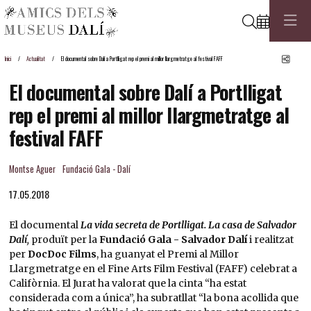
Cerca
Comp
Inici
Actualitat
El documental sobre Dalí a Portlligat rep el premi al millor llargmetratge al festival FAFF
El documental sobre Dalí a Portlligat
rep el premi al millor llargmetratge al
festival FAFF
Montse Aguer
Fundació Gala - Dalí
17.05.2018
El documental
La vida secreta de Portlligat. La casa de Salvador
Dalí
,
produït per la
Fundació Gala - Salvador Dalí
i realitzat
per
DocDoc Films
, ha guanyat el Premi al Millor
Llargmetratge en el Fine Arts Film Festival (FAFF) celebrat a
Califòrnia. El Jurat ha valorat que la cinta “ha estat
considerada com a única”, ha subratllat “la bona acollida que