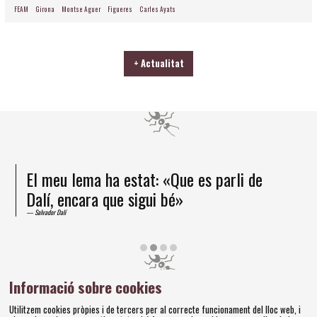
FEAM
Girona
Montse Aguer
Figueres
Carles Ayats
+ Actualitat
El meu lema ha estat: «Que es parli de
Dalí, encara que sigui bé»
Salvador Dalí
Diapositiva 2 de 4
Informació sobre cookies
Amics dels Museus Dalí | Pujada del Castell, 28 | 17600
Utilitzem cookies pròpies i de tercers per al correcte funcionament del lloc web, i
Figueres