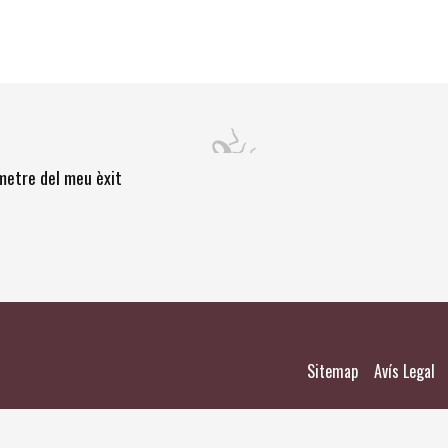
òmetre del meu èxit
|
|
Sitemap
Avís Legal