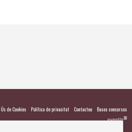
El meu
Salvad
|
|
|
Ús de Cookies
Política de privacitat
Contacteu
Bases concursos