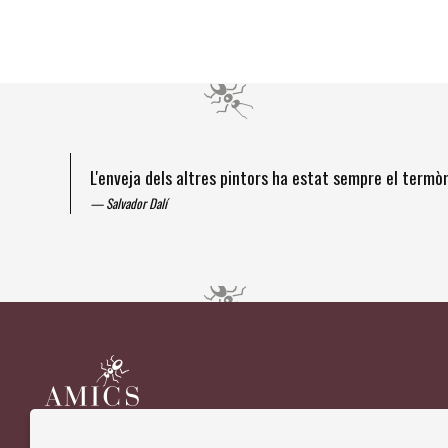
L'enveja dels altres pintors ha estat sempre el term
Salvador Dalí
Diapositiva 1 de 4