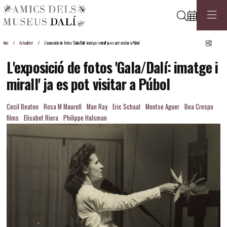
Cerca
Comp
Inici
Actualitat
L'exposició de fotos 'Gala/Dalí: imatge i mirall' ja es pot visitar a Púbol
L'exposició de fotos 'Gala/Dalí: imatge i
mirall' ja es pot visitar a Púbol
Cecil Beaton
Rosa M Maurell
Man Ray
Eric Schaal
Montse Aguer
Bea Crespo
films
Elisabet Riera
Philippe Halsman