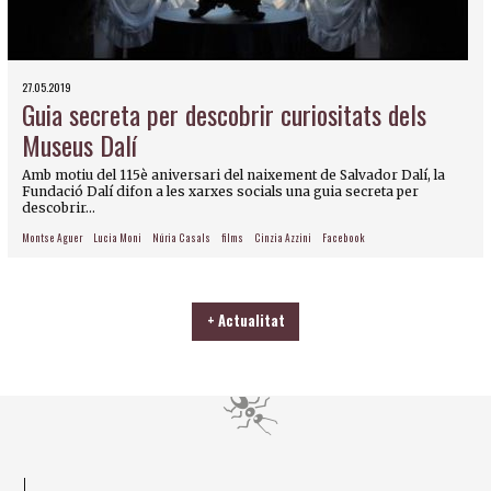
27.05.2019
Guia secreta per descobrir curiositats dels
Museus Dalí
Amb motiu del 115è aniversari del naixement de Salvador Dalí, la
Fundació Dalí difon a les xarxes socials una guia secreta per
descobrir...
Montse Aguer
Lucia Moni
Núria Casals
films
Cinzia Azzini
Facebook
+ Actualitat