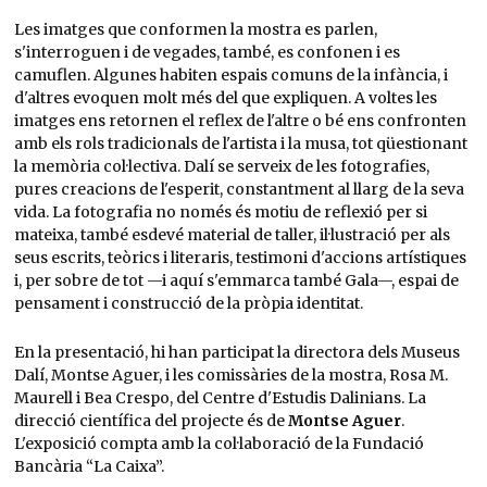
Les imatges que conformen la mostra es parlen,
s'interroguen i de vegades, també, es confonen i es
camuflen. Algunes habiten espais comuns de la infància, i
d'altres evoquen molt més del que expliquen. A voltes les
imatges ens retornen el reflex de l'altre o bé ens confronten
amb els rols tradicionals de l'artista i la musa, tot qüestionant
la memòria col·lectiva. Dalí se serveix de les fotografies,
pures creacions de l'esperit, constantment al llarg de la seva
vida. La fotografia no només és motiu de reflexió per si
mateixa, també esdevé material de taller, il·lustració per als
seus escrits, teòrics i literaris, testimoni d'accions artístiques
i, per sobre de tot —i aquí s'emmarca també Gala—, espai de
pensament i construcció de la pròpia identitat.
En la presentació, hi han participat la directora dels Museus
Dalí, Montse Aguer, i les comissàries de la mostra, Rosa M.
Maurell i Bea Crespo, del Centre d'Estudis Dalinians. La
direcció científica del projecte és de
Montse Aguer
.
L'exposició compta amb la col·laboració de la Fundació
Bancària “La Caixa”.