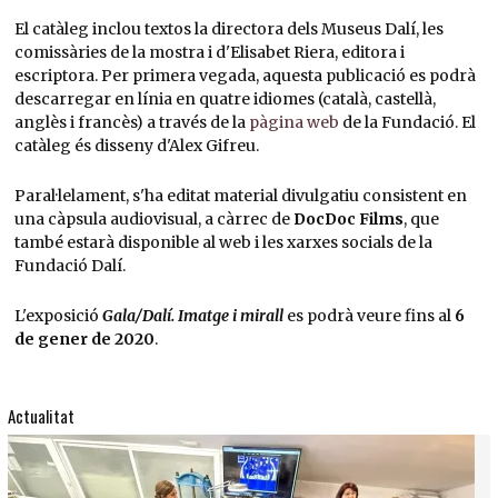
El catàleg inclou textos la directora dels Museus Dalí, les
comissàries de la mostra i d'Elisabet Riera, editora i
escriptora. Per primera vegada, aquesta publicació es podrà
descarregar en línia en quatre idiomes (català, castellà,
anglès i francès) a través de la
pàgina web
de la Fundació. El
catàleg és disseny d'Alex Gifreu.
Paral·lelament, s'ha editat material divulgatiu consistent en
una càpsula audiovisual, a càrrec de
DocDoc Films
, que
també estarà disponible al web i les xarxes socials de la
Fundació Dalí.
L'exposició
Gala/Dalí. Imatge i mirall
es podrà veure fins al
6
de gener de 2020
.
Actualitat