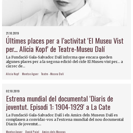
21.10.2019
Últimes places per a l’activitat 'El Museu Vist
per... Alicia Kopf' de Teatre-Museu Dalí
La Fundació Gala-Salvador Dalí informa que encara queden
algunes places per a la segona edició del cicle El Museu vist per... a
càrrec de...
Alicia Kopf
Montse Aguer
Teatre - Museu Dalí
02.10.2019
Estrena mundial del documental 'Diaris de
joventut. Episodi 1: 1904-1929' a La Cate
La Fundació Gala-Salvador Dalí i els Amics dels Museus Dalí es
complauen a convidar-vos a l'estrena mundial del nou documental
Diaris de joventut....
Montse Aguer
David Pujol
Amics dels Museus