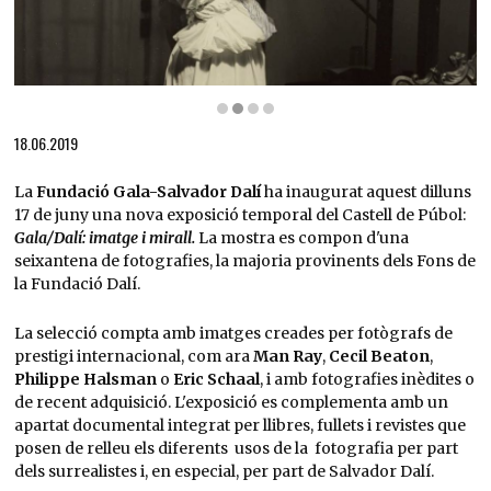
Diapositiva 2 de 4: Dalí i Gala a l'estudi de la hisenda del coronel Harold Mack, Monter
18.06.2019
La
Fundació Gala-Salvador Dalí
ha inaugurat aquest dilluns
17 de juny una nova exposició temporal del Castell de Púbol:
Gala/Dalí: imatge i mirall.
La mostra es compon d'una
seixantena de fotografies, la majoria provinents dels Fons de
la Fundació Dalí.
La selecció compta amb imatges creades per fotògrafs de
prestigi internacional, com ara
Man Ray
,
Cecil Beaton
,
Philippe Halsman
o
Eric Schaal
, i amb fotografies inèdites o
de recent adquisició. L'exposició es complementa amb un
apartat documental integrat per llibres, fullets i revistes que
posen de relleu els diferents usos de la fotografia per part
dels surrealistes i, en especial, per part de Salvador Dalí.