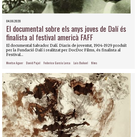
04.06.2020
El documental sobre els anys joves de Dalí és
finalista al festival americà FAFF
El documental Salvador Dalí. Diaris de joventut, 1904-1929 produït
per la Fundació Dalí i realitzat per DocDoc Films, és finalista al
Festival...
Montse Aguer
David Pujol
Federico García Lorca
Luis Buñuel
films