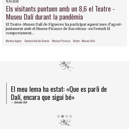
15.10.2020
Els visitants puntuen amb un 8,6 el Teatre -
Museu Dalí durant la pandèmia
El Teatre-Museu Dalí de Figueres ha participat aquest mes d'agost ̶
juntament amb el Museu Picasso de Barcelona ̶ en l'estudi El
comportament...
Montse Aguer
Universitat de Girona
Museu Picasso
Teatre - Museu Dalí
El meu lema ha estat: «Que es parli de
Dalí, encara que sigui bé»
Salvador Dalí
Diapositiva 2 de 4