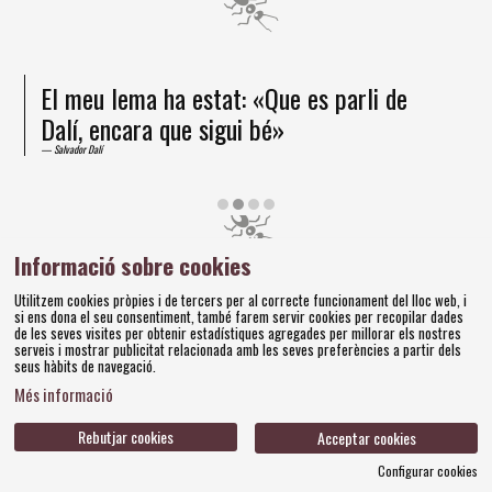
El meu lema ha estat: «Que es parli de
Dalí, encara que sigui bé»
Salvador Dalí
Diapositiva 2 de 4
Informació sobre cookies
Amics dels Museus Dalí | Pujada del Castell, 28 | 17600
Utilitzem cookies pròpies i de tercers per al correcte funcionament del lloc web, i
Figueres
si ens dona el seu consentiment, també farem servir cookies per recopilar dades
Tel. 972 677 520 |
amics@fundaciodali.org
de les seves visites per obtenir estadístiques agregades per millorar els nostres
serveis i mostrar publicitat relacionada amb les seves preferències a partir dels
seus hàbits de navegació.
Sitemap
Avís Legal
Ús de Cookies
Política de privacitat
|
|
|
|
Més informació
Contacteu
Bases concursos
|
Rebutjar cookies
Acceptar cookies
Configurar cookies