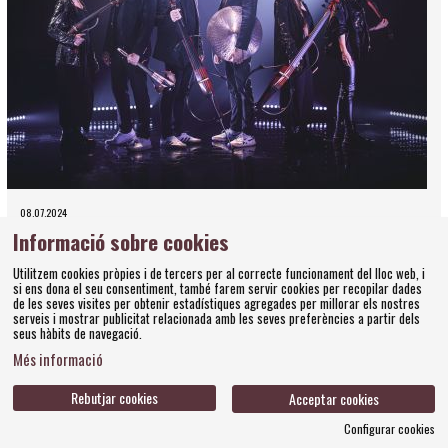
08.07.2024
e-Strings by GIO actua sota la cúpula del
Informació sobre cookies
Teatre - Museu Dalí de Figueres
Utilitzem cookies pròpies i de tercers per al correcte funcionament del lloc web, i
si ens dona el seu consentiment, també farem servir cookies per recopilar dades
Convidats a la festa anual d'Amics dels Museus Dalí que coincideix
de les seves visites per obtenir estadístiques agregades per millorar els nostres
amb el cinquanta aniversari de l'objecte surrealista més gran del
serveis i mostrar publicitat relacionada amb les seves preferències a partir dels
món
seus hàbits de navegació.
Amics dels Museus Dalí
e-Strings
Més informació
Rebutjar cookies
Acceptar cookies
Configurar cookies