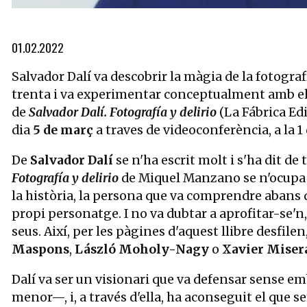
Diapositiva 1 de 2: Miquel Manzano
01.02.2022
Salvador Dalí va descobrir la màgia de la fotograf
trenta i va experimentar conceptualment amb ella 
de
Salvador Dalí. Fotografía y delirio
(La Fábrica Edi
dia
5 de març
a traves de videoconferència, a la 
De
Salvador Dalí
se n'ha escrit molt i s'ha dit de
Fotografía y delirio
de Miquel Manzano se n'ocupa d
la història, la persona que va comprendre abans qu
propi personatge. I no va dubtar a aprofitar-se'n
seus. Així, per les pàgines d'aquest llibre desfilen
Maspons
,
László Moholy-Nagy
o
Xavier Miser
Dalí va ser un visionari que va defensar sense em
menor—, i, a través d'ella, ha aconseguit el que 