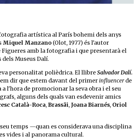
fotografia artística al París bohemi dels anys
s
Miquel Manzano
(Olot, 1977) és l'autor
 de Figueres amb la fotografia i que presentarà el
s dels Museus Dalí.
eva personalitat polièdrica. El llibre
Salvador Dalí.
ríem dir que estem davant del primer
influencer
de
 a l'hora de promocionar la seva obra i el seu
ògrafs, alguns dels quals van esdevenir amics
esc Català-Roca
,
Brassäi
,
Joana Biarnés
,
Oriol
del seu temps —quan es considerava una disciplina
es vides i al panorama cultural.