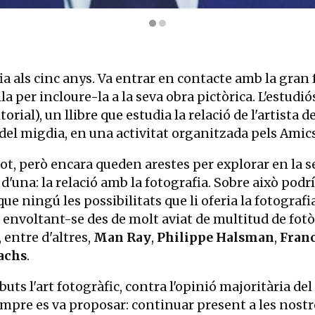
ia als cinc anys. Va entrar en contacte amb la gran 
per incloure-la a la seva obra pictòrica. L'estudió
torial), un llibre que estudia la relació de l'artista
1 del migdia, en una activitat organitzada pels Amic
 tot, però encara queden arestes per explorar en la s
'una: la relació amb la fotografia. Sobre això pod
e ningú les possibilitats que li oferia la fotografia
, envoltant-se des de molt aviat de multitud de fot
, entre d'altres,
Man Ray
,
Philippe Halsman
,
Franc
achs
.
buts l'art fotogràfic, contra l'opinió majoritària 
sempre es va proposar: continuar present a les nostr