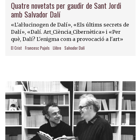
Quatre novetats per gaudir de Sant Jordi
amb Salvador Dalí
«L'al·lucinogen de Dalí», «Els últims secrets de
Dalí», «Dalí. Art_Ciència_Cibernètica» i «Per
què, Dalí? L'enigma com a provocació a l'art»
El Crist
Francesc Pujols
Llibre
Salvador Dalí