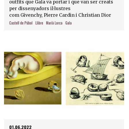
outfits que Gala va portar i que van ser creats
per dissenyadors il·lustres
com Givenchy, Pierre Cardin i Christian Dior
Castell de Púbol
Llibre
Marià Lorca
Gala
01.06.2022