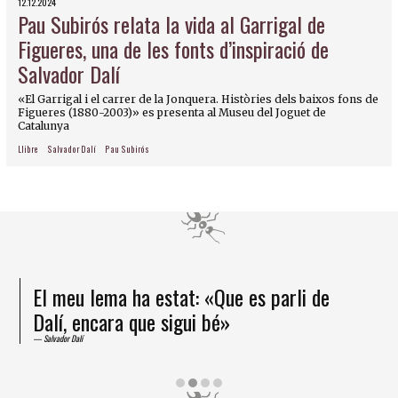
12.12.2024
Pau Subirós relata la vida al Garrigal de
Figueres, una de les fonts d’inspiració de
Salvador Dalí
«El Garrigal i el carrer de la Jonquera. Històries dels baixos fons de
Figueres (1880-2003)» es presenta al Museu del Joguet de
Catalunya
Llibre
Salvador Dalí
Pau Subirós
El meu lema ha estat: «Que es parli de
Dalí, encara que sigui bé»
Salvador Dalí
Diapositiva 2 de 4