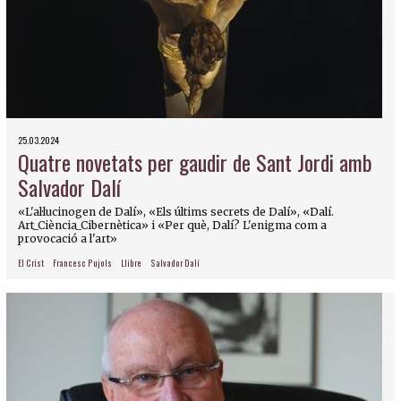
25.03.2024
Quatre novetats per gaudir de Sant Jordi amb
Salvador Dalí
«L'al·lucinogen de Dalí», «Els últims secrets de Dalí», «Dalí.
Art_Ciència_Cibernètica» i «Per què, Dalí? L'enigma com a
provocació a l'art»
El Crist
Francesc Pujols
Llibre
Salvador Dalí