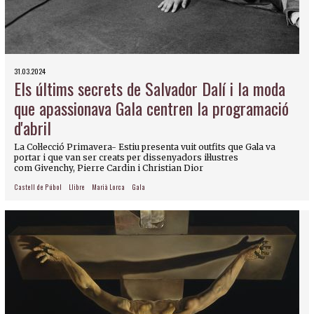
31.03.2024
Els últims secrets de Salvador Dalí i la moda
que apassionava Gala centren la programació
d'abril
La Col·lecció Primavera- Estiu presenta vuit outfits que Gala va
portar i que van ser creats per dissenyadors il·lustres
com Givenchy, Pierre Cardin i Christian Dior
Castell de Púbol
Llibre
Marià Lorca
Gala