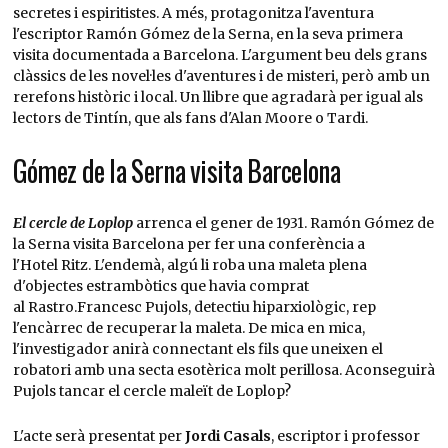
secretes i espiritistes. A més, protagonitza l'aventura
l'escriptor Ramón Gómez de la Serna, en la seva primera
visita documentada a Barcelona. L'argument beu dels grans
clàssics de les novel·les d'aventures i de misteri, però amb un
rerefons històric i local. Un llibre que agradarà per igual als
lectors de Tintín, que als fans d'Alan Moore o Tardi.
Gómez de la Serna visita Barcelona
El cercle de Loplop
arrenca el gener de 1931. Ramón Gómez de
la Serna visita Barcelona per fer una conferència a
l'Hotel Ritz. L'endemà, algú li roba una maleta plena
d'objectes estrambòtics que havia comprat
al Rastro.Francesc Pujols, detectiu hiparxiològic, rep
l'encàrrec de recuperar la maleta. De mica en mica,
l'investigador anirà connectant els fils que uneixen el
robatori amb una secta esotèrica molt perillosa. Aconseguirà
Pujols tancar el cercle maleït de Loplop?
L'acte serà presentat per
Jordi Casals
, escriptor i professor