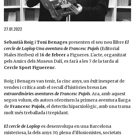
Diapositiva 1 de 1
27.01.2022
Sebastià Roig
i
Toni Benages
presenten el seu nou llibre
El
cercle de Loplop Una aventura de Francesc Pujols
(Editorial
Males Herbes) el 1
6 de febrer
a Figueres. L'acte, organitzat
pels Amics dels Museus Dalí, es farà a les 7 de la tarda al
Cercle Sport Figuerenc
.
Roig i Benages van tenir, fa cinc anys, un èxit inesperat de
vendes i crítica amb el recull d'històries breus
Les
extraordinàries aventures de Francesc Pujols
. Ara, amb aquest
segon volum, els autors ofereixen la primera aventura llarga
de
Francesc Pujols
, el detectiu hiparxiològic, amb una trama
molt més treballada i trepidant.
El cercle de Loplop
es desenvolupa en una Barcelona
misteriosa, la dels anys 30, plena d'il·lusionistes, societats