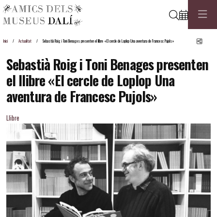
Cerca
Comp
Inici
Actualitat
Sebastià Roig i Toni Benages presenten el llibre «El cercle de Loplop Una aventura de Francesc Pujols»
Sebastià Roig i Toni Benages presenten
el llibre «El cercle de Loplop Una
aventura de Francesc Pujols»
Llibre