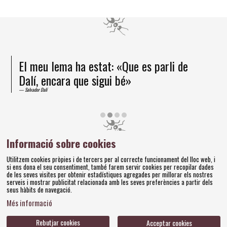
El meu lema ha estat: «Que es parli de
Dalí, encara que sigui bé»
Salvador Dalí
Diapositiva 2 de 4
Informació sobre cookies
Amics dels Museus Dalí | Pujada del Castell, 28 | 17600
Utilitzem cookies pròpies i de tercers per al correcte funcionament del lloc web, i
Figueres
si ens dona el seu consentiment, també farem servir cookies per recopilar dades
Tel. 972 677 520 |
amics@fundaciodali.org
de les seves visites per obtenir estadístiques agregades per millorar els nostres
serveis i mostrar publicitat relacionada amb les seves preferències a partir dels
seus hàbits de navegació.
Sitemap
Avís Legal
Ús de Cookies
Política de privacitat
|
|
|
|
Més informació
Contacteu
Bases concursos
|
Rebutjar cookies
Acceptar cookies