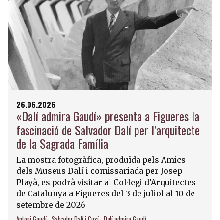
26.06.2026
«Dalí admira Gaudí» presenta a Figueres la
fascinació de Salvador Dalí per l’arquitecte
de la Sagrada Família
La mostra fotogràfica, produïda pels Amics
dels Museus Dalí i comissariada per Josep
Playà, es podrà visitar al Col·legi d’Arquitectes
de Catalunya a Figueres del 3 de juliol al 10 de
setembre de 2026
Antoni Gaudí
Salvador Dalí i Cusí
Dalí admira Gaudí