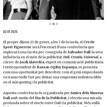
Diapositiva 2 de 3: Dalí arribant a un acte promocional de la seva col·laboració amb la c
02.01.2025
El proper dijous 23 de gener, a les 7 de la tarda, el
Cercle
Sport Figuerenc
serà l'escenari d'una conferència que
explorarà una faceta poc coneguda de
Salvador Dalí
: la seva
influència en el món de la publicitat.
Dalí. Creatiu. Universal
, a
càrrec de
Jordi Alavedra
, expert en comunicació publicitària
i exvicepresident de
Bassat-Ogilvy Espanya
, es presenta
com una oportunitat per descobrir com el geni empordanès
va transcendir l'art per deixar una empremta indestructible
en el màrqueting i la publicitat.
Aquesta conferència és organitzada per
Amics dels Museus
Dalí
amb motiu del
Dia de la Publicitat
, i ofereix una mirada
profunda sobre el vincle entre Dalí i la publicitat. Més enllà