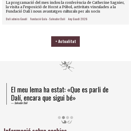
La programació del mes inclou la conferència de Catherine Sagnier,
la visita a l’exposició de Horst a Púbol, activitats vinculades a la
Fundació Dalí i nous avantatges culturals per als socis
Dalí admira Gaudí
Fundació Gala - Salvador Dalí
Any Gaudí 2026
+ Actualitat
El meu lema ha estat: «Que es parli de
Dalí, encara que sigui bé»
Salvador Dalí
Diapositiva 2 de 4
Informació sobre cookies