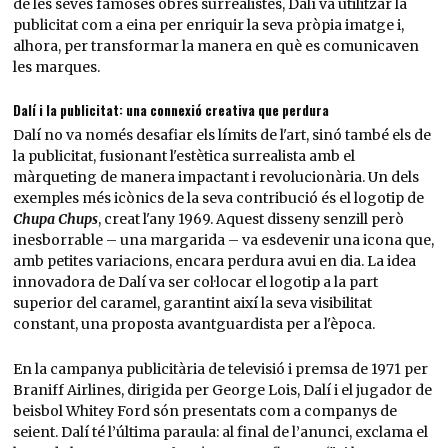
de les seves famoses obres surrealistes, Dalí va utilitzar la
publicitat com a eina per enriquir la seva pròpia imatge i,
alhora, per transformar la manera en què es comunicaven
les marques.
Dalí i la publicitat: una connexió creativa que perdura
Dalí no va només desafiar els límits de l'art, sinó també els de
la publicitat, fusionant l'estètica surrealista amb el
màrqueting de manera impactant i revolucionària. Un dels
exemples més icònics de la seva contribució és el logotip de
Chupa Chups
, creat l'any 1969. Aquest disseny senzill però
inesborrable – una margarida – va esdevenir una icona que,
amb petites variacions, encara perdura avui en dia. La idea
innovadora de Dalí va ser col·locar el logotip a la part
superior del caramel, garantint així la seva visibilitat
constant, una proposta avantguardista per a l'època.
En la campanya publicitària de televisió i premsa de 1971 per
Braniff Airlines, dirigida per George Lois, Dalí i el jugador de
beisbol Whitey Ford són presentats com a companys de
seient. Dalí té l’última paraula: al final de l’anunci, exclama el