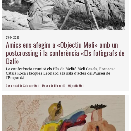
25.04.2026
Amics ens afegim a «Objectiu Meli» amb un
postcrossing i la conferència «Els fotògrafs de
Dalí»
La conferència reunirà els fills de Melitó Meli Casals, Francesc
Català Roca i Jacques Léonard a la sala d'actes del Museu de
l'Empordà
Casa Natal de Salvador Dalí
Museu de l'Empordà
Objectiu Meli