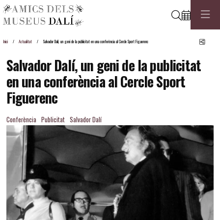
Cerca
Comp
Inici
Actualitat
Salvador Dalí, un geni de la publicitat en una conferència al Cercle Sport Figuerenc
Salvador Dalí, un geni de la publicitat
en una conferència al Cercle Sport
Figuerenc
Conferència
Publicitat
Salvador Dalí