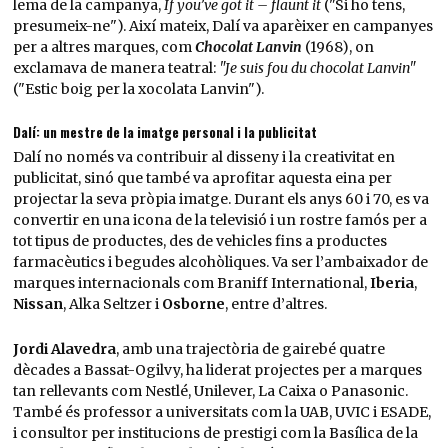
lema de la campanya,
If you’ve got it – flaunt it
("Si ho tens,
presumeix-ne"). Així mateix, Dalí va aparèixer en campanyes
per a altres marques, com
Chocolat Lanvin
(1968), on
exclamava de manera teatral:
"Je suis fou du chocolat Lanvin"
("Estic boig per la xocolata Lanvin").
Dalí: un mestre de la imatge personal i la publicitat
Dalí no només va contribuir al disseny i la creativitat en
publicitat, sinó que també va aprofitar aquesta eina per
projectar la seva pròpia imatge. Durant els anys 60 i 70, es va
convertir en una icona de la televisió i un rostre famós per a
tot tipus de productes, des de vehicles fins a productes
farmacèutics i begudes alcohòliques. Va ser l’ambaixador de
marques internacionals com Braniff International,
Iberia
,
Nissan
, Alka Seltzer i
Osborne
, entre d’altres.
Jordi Alavedra
, amb una trajectòria de gairebé quatre
dècades a Bassat-Ogilvy, ha liderat projectes per a marques
tan rellevants com Nestlé, Unilever, La Caixa o Panasonic.
També és professor a universitats com la UAB, UVIC i ESADE,
i consultor per institucions de prestigi com la Basílica de la