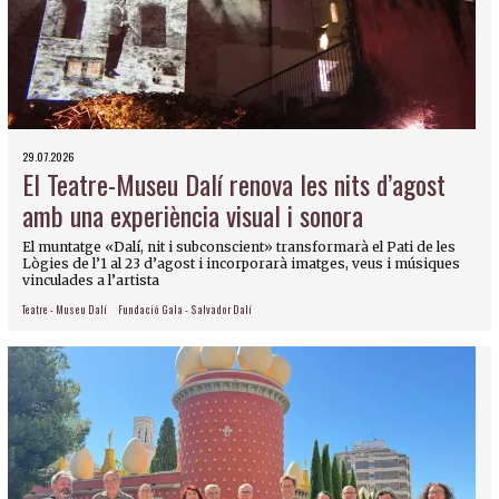
29.07.2026
El Teatre-Museu Dalí renova les nits d’agost
amb una experiència visual i sonora
El muntatge «Dalí, nit i subconscient» transformarà el Pati de les
Lògies de l’1 al 23 d’agost i incorporarà imatges, veus i músiques
vinculades a l’artista
Teatre - Museu Dalí
Fundació Gala - Salvador Dalí