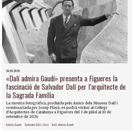
26.06.2026
«Dalí admira Gaudí» presenta a Figueres la
fascinació de Salvador Dalí per l’arquitecte de
la Sagrada Família
La mostra fotogràfica, produïda pels Amics dels Museus Dalí i
comissariada per Josep Playà, es podrà visitar al Col·legi
d’Arquitectes de Catalunya a Figueres del 3 de juliol al 10 de
setembre de 2026
Antoni Gaudí
Salvador Dalí i Cusí
Dalí admira Gaudí