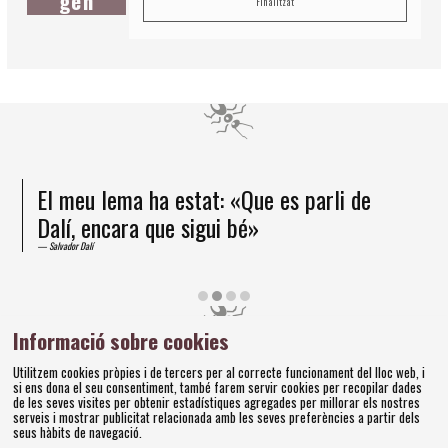
gen
Finalitzat
El meu lema ha estat: «Que es parli de
Dalí, encara que sigui bé»
Salvador Dalí
Diapositiva 2 de 4
Informació sobre cookies
Amics dels Museus Dalí | Pujada del Castell, 28 | 17600
Utilitzem cookies pròpies i de tercers per al correcte funcionament del lloc web, i
si ens dona el seu consentiment, també farem servir cookies per recopilar dades
Figueres
de les seves visites per obtenir estadístiques agregades per millorar els nostres
Tel. 972 677 520 |
amics@fundaciodali.org
serveis i mostrar publicitat relacionada amb les seves preferències a partir dels
seus hàbits de navegació.