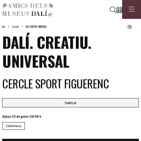
Cerca
Comp
Inici
Agenda
DALÍ. CREATIU. UNIVERSAL
DALÍ. CREATIU.
UNIVERSAL
CERCLE SPORT FIGUERENC
Finalitzat
dijous 23 de gener
|
19:00 h
Conferència