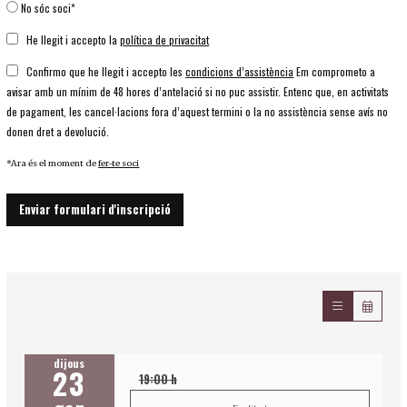
No sóc soci*
He llegit i accepto la
política de privacitat
Confirmo que he llegit i accepto les
condicions d’assistència
Em comprometo a
avisar amb un mínim de 48 hores d’antelació si no puc assistir. Entenc que, en activitats
de pagament, les cancel·lacions fora d’aquest termini o la no assistència sense avís no
donen dret a devolució.
*Ara és el moment de
fer-te soci
Enviar formulari d'inscripció
dijous
23
19:00 h