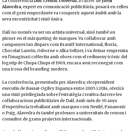
La conferència
Dalí. Creatiu. Universal
, a càrrec de
Jordi
Alavedra
, expert en comunicació publicitària, posarà en relleu
com el geni empordanès va conquerir aquest àmbit amb la
seva excentricitat i visió única.
Dalí no només va ser un artista universal, sinó també un
pioner en el màrqueting de marques. Va col·laborar amb
campanyes tan dispars com Braniff International, Iberia,
Chocolat Lanvin, Osborne o Alka Seltzer, i va deixar empremta
en l'imaginari col·lectiu amb obres com el redisseny icònic del
logotip de Chupa Chups el 1969, encara avui reconegut com
una icona del branding modern.
La conferència, presentada per Alavedra, vicepresident
executiu de Bassat-Ogilvy Espanya entre 2005 i 2014, oferirà
una visió privilegiada sobre l’estratègia creativa darrere les
col·laboracions publicitàries de Dalí. Amb més de 30 anys
d’experiència treballant amb marques com Nestlé, Panasonic
o Puig, Alavedra és també professor a universitats de renom i
consultor de grans projectes internacionals.