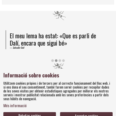
El meu lema ha estat: «Que es parli de
Dalí, encara que sigui bé»
Salvador Dalí
Diapositiva 2 de 4
Informació sobre cookies
Amics dels Museus Dalí | Pujada del Castell, 28 | 17600
Utilitzem cookies pròpies i de tercers per al correcte funcionament del lloc web, i
Figueres
si ens dona el seu consentiment, també farem servir cookies per recopilar dades
Tel. 972 677 520 |
amics@fundaciodali.org
de les seves visites per obtenir estadístiques agregades per millorar els nostres
serveis i mostrar publicitat relacionada amb les seves preferències a partir dels
seus hàbits de navegació.
Sitemap
Avís Legal
Ús de Cookies
Política de privacitat
|
|
|
|
Més informació
Contacteu
Bases concursos
|
Rebutjar cookies
Acceptar cookies