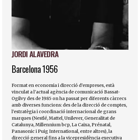
JORDI ALAVEDRA
Diapositiva 1 de 1
Barcelona 1956
Format en economia i direcció d’empreses, està
vinculat a l’actual agència de comunicació Bassat-
Ogilvy des de 1985 on ha passat per diferents càrrecs
amb diverses funcions: des de la direcció de comptes,
l’estratègia i coordinació internacional de grans
marques (Nestlé, Mattel, Unilever, Generalitat de
Catalunya, Millennium bcp, La Caixa, Prénatal,
Panasonic i Puig International, entre altres), la
direcció general fins a la vicepresidència executiva