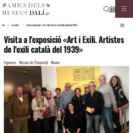
Cerca
Comp
Inici
Actualitat
Visita a l'exposició «Art i Exili. Artistes de l'exili català del 1939»
Visita a l'exposició «Art i Exili. Artistes
de l'exili català del 1939»
Figueres
Museu de l'Empordà
Mume