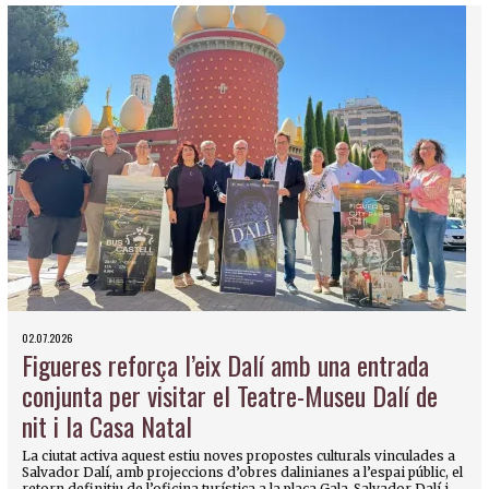
02.07.2026
Figueres reforça l’eix Dalí amb una entrada
conjunta per visitar el Teatre-Museu Dalí de
nit i la Casa Natal
La ciutat activa aquest estiu noves propostes culturals vinculades a
Salvador Dalí, amb projeccions d’obres dalinianes a l’espai públic, el
retorn definitiu de l’oficina turística a la plaça Gala-Salvador Dalí i