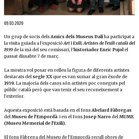
Diapositiva 1 de 1
09.03.2020
Un grup de socis dels
Amics dels Museus Dalí
ha participat a
la visita guiada a l’exposició
Art i Exili. Artistes de l’exili català del
1939
de la mà del seu comissari, l’
historiador Enric Pujol
el
passat dissabte 7 de març.
La mostra vol posar en relleu la figura de diferents artistes
destacats del
segle XX
que es van sumar al gran èxode de
1939.
La majoria dels casos són artistes poc coneguts pel
públic català però que van tenir el seu reconeixement a
l’exterior.
Aquesta exposició està basada en el fons
Abelard Fàbregas
del
Museu de l'Empordà
i en el fons
Josep Narro
del
MUME
(Museu Memorial de l'Exili)
.
El fons Fàbrega del Museu de l'Empordà recull obres de