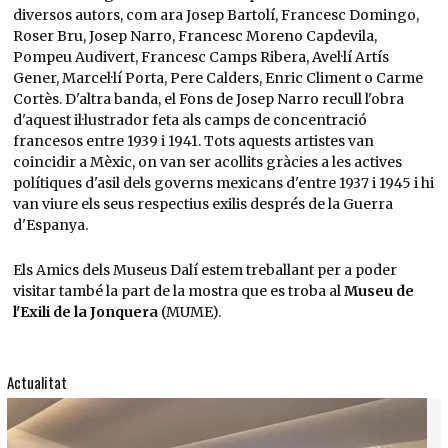
diversos autors, com ara Josep Bartolí, Francesc Domingo,
Roser Bru, Josep Narro, Francesc Moreno Capdevila,
Pompeu Audivert, Francesc Camps Ribera, Avel·lí Artís
Gener, Marcel·lí Porta, Pere Calders, Enric Climent o Carme
Cortès. D'altra banda, el Fons de Josep Narro recull l'obra
d'aquest il·lustrador feta als camps de concentració
francesos entre 1939 i 1941. Tots aquests artistes van
coincidir a Mèxic, on van ser acollits gràcies a les actives
polítiques d'asil dels governs mexicans d'entre 1937 i 1945 i hi
van viure els seus respectius exilis després de la Guerra
d'Espanya.
Els Amics dels Museus Dalí estem treballant per a poder
visitar també la part de la mostra que es troba al
Museu de
l'Exili de la Jonquera
(MUME).
Actualitat