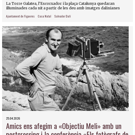
La Torre Galatea, l’Escorxador i la plaça Catalunya quedaran
il·luminades cada nit a partir de les deu amb imatges dalinianes
Ajuntament de Figueres
Casa Natal
Salvador Dalí
25.04.2026
Amics ens afegim a «Objectiu Meli» amb un
postcrossing i la conferència «Els fotògrafs de