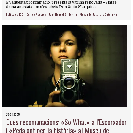
En aquesta programació, presenta la vitrina renovada «Viatge
d’una amistat», on s'exhibeix Don Osito Marquina
Dalí Lorca 100
Dalí de Figueres
Joan Manuel Soldevilla
Museu del Joguet de Catalunya
25.03.2025
Dues recomanacions: «So What» a l'Escorxador
i «Pedalant per la història» al Museu del