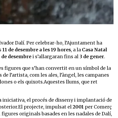
vador Dalí. Per celebrar-ho, l’Ajuntament ha
us
11 de desembre a les 19 hores
, a la
Casa Natal
5 de desembre
i s’allargaran fins al
3 de gener
.
nes figures que s’han convertit en un símbol de la
 de l’artista, com les ales, l’àngel, les campanes
allones o els quixots.Aquestes llums, que ret
a iniciativa, el procés de disseny i implantació de
posterior.El projecte, impulsat el
2001
per Comerç
 figures originals basades en les nadales de Dalí,