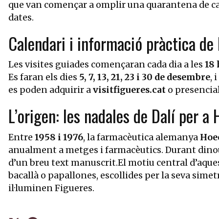
que van començar a omplir una quarantena de car
dates.
Calendari i informació pràctica de 
Les visites guiades començaran cada dia a les
18 
Es faran els dies
5, 7, 13, 21, 23 i 30 de desembre
, i
es poden adquirir a
visitfigueres.cat
o presencial
L’origen: les nadales de Dalí per a
Entre
1958 i 1976
, la farmacèutica alemanya
Hoe
anualment a metges i farmacèutics. Durant dinou 
d’un breu text manuscrit.El motiu central d’aque
bacallà o papallones, escollides per la seva simet
il·luminen Figueres.