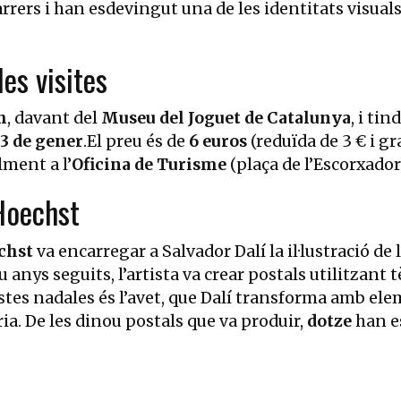
rers i han esdevingut una de les identitats visual
les visites
h
, davant del
Museu del Joguet de Catalunya
, i ti
3 de gener
.El preu és de
6 euros
(reduïda de 3 € i gr
ment a l’
Oficina de Turisme
(plaça de l’Escorxador
 Hoechst
chst
va encarregar a Salvador Dalí la il·lustració de
anys seguits, l’artista va crear postals utilitzan
stes nadales és l’avet, que Dalí transforma amb el
ria. De les dinou postals que va produir,
dotze
han es