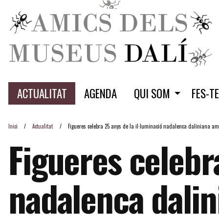
ACTUALITAT
AGENDA
QUI SOM
FES-T
Inici
Actualitat
Figueres celebra 25 anys de la il·luminació nadalenca daliniana amb
Figueres celebra
nadalenca dalin