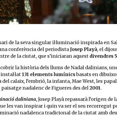
i de la seva singular il·luminació inspirada en Sal
una conferència del periodista
Josep Playà
, el dijo
ntre de la ciutat, que s’iniciaran aquest
divendres 
escobrir la història dels llums de Nadal dalinians, u
nstal·lat
131 elements lumínics
basats en dibuixos
na del calaix, l’embrió, la infanta, Mae West, les pap
paisatge nadalenc de Figueres des del
2001
.
uminació daliniana
, Josep Playà repassarà l’origen de l
 que les van inspirar i quin va ser el seu recorregut 
luminació nadalenca tradicional de la ciutat amb deu