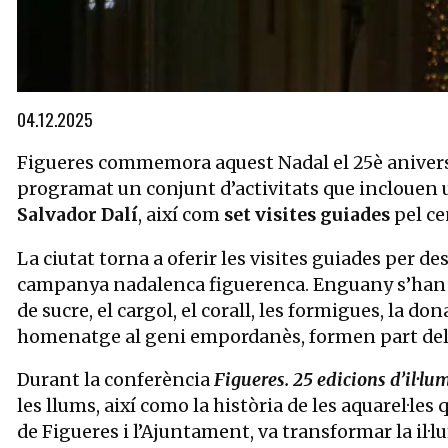
Diapositiva 1 de 1
04.12.2025
Figueres commemora aquest Nadal el 25è aniversar
programat un conjunt d’activitats que inclouen 
Salvador Dalí
, així com
set visites guiades
pel ce
La ciutat torna a oferir les visites guiades per d
campanya nadalenca figuerenca. Enguany s’han i
de sucre, el cargol, el corall, les formigues, la do
homenatge al geni empordanès, formen part del 
Durant la conferència
Figueres. 25 edicions d’il·l
les llums, així como la història de les aquarel·les
de Figueres i l’Ajuntament, va transformar la il·