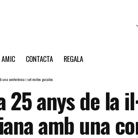
E AMIC
CONTACTA
REGALA
 una conferència i set visites guiades
 25 anys de la i
iana amb una con