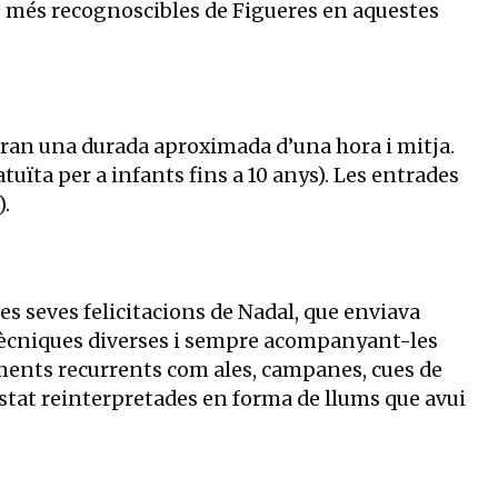
s més recognoscibles de Figueres en aquestes
ndran una durada aproximada d’una hora i mitja.
atuïta per a infants fins a 10 anys). Les entrades
).
 les seves felicitacions de Nadal, que enviava
t tècniques diverses i sempre acompanyant-les
ements recurrents com ales, campanes, cues de
tat reinterpretades en forma de llums que avui