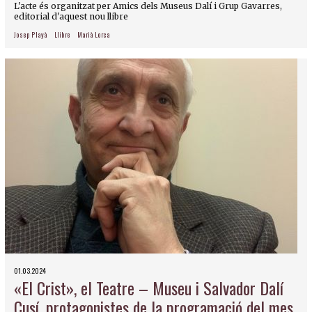
L'acte és organitzat per Amics dels Museus Dalí i Grup Gavarres,
editorial d'aquest nou llibre
Josep Playà
Llibre
Marià Lorca
01.03.2024
«El Crist», el Teatre – Museu i Salvador Dalí
Cusí, protagonistes de la programació del mes