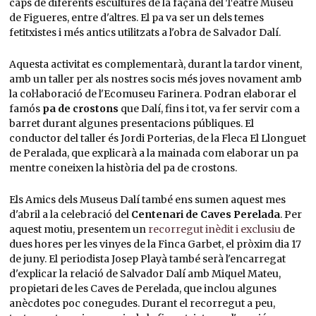
caps de diferents escultures de la façana del Teatre Museu
de Figueres, entre d'altres. El pa va ser un dels temes
fetitxistes i més antics utilitzats a l'obra de Salvador Dalí.
Aquesta activitat es complementarà, durant la tardor vinent,
amb un taller per als nostres socis més joves novament amb
la col·laboració de l'Ecomuseu Farinera. Podran elaborar el
famós
pa de crostons
que Dalí, fins i tot, va fer servir com a
barret durant algunes presentacions públiques. El
conductor del taller és Jordi Porterias, de la Fleca El Llonguet
de Peralada, que explicarà a la mainada com elaborar un pa
mentre coneixen la història del pa de crostons.
Els Amics dels Museus Dalí també ens sumen aquest mes
d'abril a la celebració del
Centenari de Caves Perelada
. Per
aquest motiu, presentem un
recorregut inèdit i exclusiu
de
dues hores per les vinyes de la Finca Garbet, el pròxim dia 17
de juny. El periodista Josep Playà també serà l'encarregat
d'explicar la relació de Salvador Dalí amb Miquel Mateu,
propietari de les Caves de Perelada, que inclou algunes
anècdotes poc conegudes. Durant el recorregut a peu,