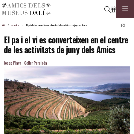
Cerca
Comp
Inici
Actualitat
El pa i el vi es converteixen en el centre de les activitats de juny dels Amics
El pa i el vi es converteixen en el centre
de les activitats de juny dels Amics
Josep Playà
Celler Perelada