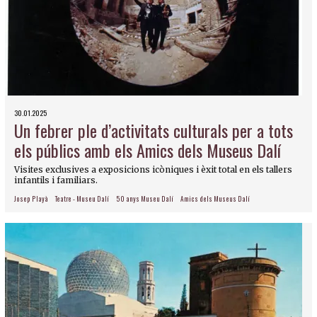
30.01.2025
Un febrer ple d’activitats culturals per a tots
els públics amb els Amics dels Museus Dalí
Visites exclusives a exposicions icòniques i èxit total en els tallers
infantils i familiars.
Josep Playà
Teatre - Museu Dalí
50 anys Museu Dalí
Amics dels Museus Dalí