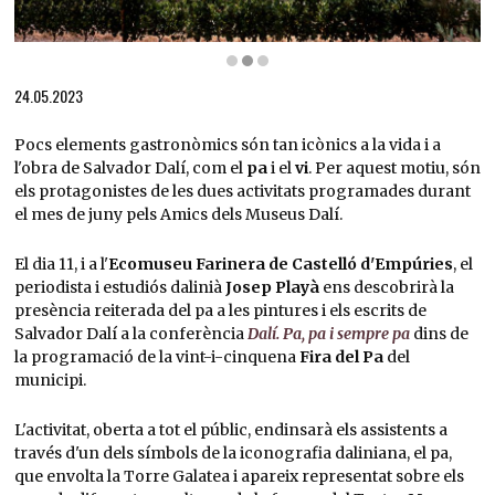
Diapositiva 2 de 3: Finca Garbet a Colera | © Caves Peralada
24.05.2023
Pocs elements gastronòmics són tan icònics a la vida i a
l'obra de Salvador Dalí, com el
pa
i el
vi
. Per aquest motiu, són
els protagonistes de les dues activitats programades durant
el mes de juny pels Amics dels Museus Dalí.
El dia 11, i a l'
Ecomuseu Farinera de Castelló d'Empúries
, el
periodista i estudiós dalinià
Josep Playà
ens descobrirà la
presència reiterada del pa a les pintures i els escrits de
Salvador Dalí a la conferència
Dalí. Pa, pa i sempre pa
dins de
la programació de la vint-i-cinquena
Fira del Pa
del
municipi.
L'activitat, oberta a tot el públic, endinsarà els assistents a
través d'un dels símbols de la iconografia daliniana, el pa,
que envolta la Torre Galatea i apareix representat sobre els