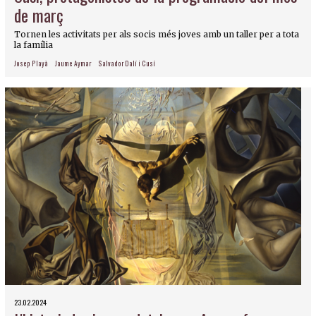
de març
Tornen les activitats per als socis més joves amb un taller per a tota
la família
Josep Playà
Jaume Aymar
Salvador Dalí i Cusí
23.02.2024