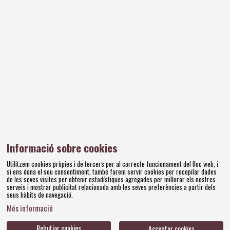
«Un museu és un organisme viu que creix i
respira i actua; un organisme viu que pot
morir, també, si no es compleix el seu
propòsit vital»
Salvador Dalí
Informació sobre cookies
Utilitzem cookies pròpies i de tercers per al correcte funcionament del lloc web, i
Diapositiva 4 de 4
si ens dona el seu consentiment, també farem servir cookies per recopilar dades
de les seves visites per obtenir estadístiques agregades per millorar els nostres
serveis i mostrar publicitat relacionada amb les seves preferències a partir dels
seus hàbits de navegació.
Amics dels Museus Dalí | Pujada del Castell, 28 | 17600
Figueres
Més informació
Tel. 972 677 520 |
amics@fundaciodali.org
Rebutjar cookies
Acceptar cookies