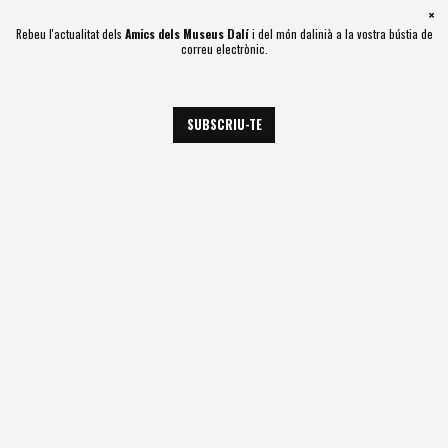
×
Rebeu l'actualitat dels
Amics dels Museus Dalí
i del món dalinià a la vostra bústia de
Cerca
correu electrònic.
Comp
Inici
Actualitat
Descobrim els secrets del 'Templet de Bramante'
Descobrim els secrets del 'Templet de
SUBSCRIU-TE
Bramante'
Figueres
Emilio Pérez Piñero