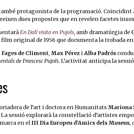
és també protagonista de la programació. Coincidi
ereixen dues propostes que en revelen facetes insos
esentarà
En Dalí visita en Pujols
, amb dramatúrgia de
 film original de 1956 que documenta la trobada entre
a Fages de Climent
,
Max Pérez
i
Alba Padrós
condui
ntals de Francesc Pujols
. L’activitat anticipa la ses
es
storiadora de l’art i doctora en Humanitats
Mariona 
. La sessió explorarà la constel·lació d’artistes emp
mmarca en el
III Dia Europeu d’Amics dels Museus
,