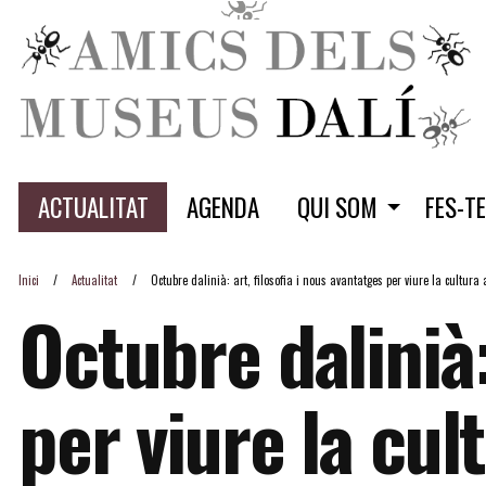
ACTUALITAT
AGENDA
QUI SOM
FES-T
Inici
Actualitat
Octubre dalinià: art, filosofia i nous avantatges per viure la cultur
Octubre dalinià:
per viure la cu