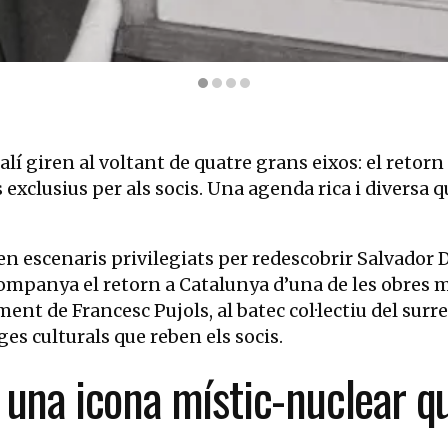
primera versió). | © Bettmann / Getty Images
lí giren al voltant de quatre grans eixos: el retorn
is exclusius per als socis. Una agenda rica i divers
n escenaris privilegiats per redescobrir Salvador Da
anya el retorn a Catalunya d’una de les obres mé
nt de Francesc Pujols, al batec col·lectiu del surrea
ges culturals que reben els socis.
 una icona místic-nuclear q