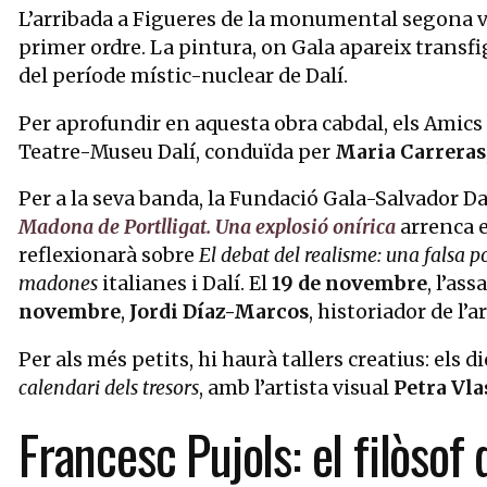
L’arribada a Figueres de la monumental segona 
primer ordre. La pintura, on Gala apareix trans
del període místic-nuclear de Dalí.
Per aprofundir en aquesta obra cabdal, els Amics
Teatre-Museu Dalí, conduïda per
Maria Carreras
Per a la seva banda, la Fundació Gala-Salvador D
Madona de Portlligat. Una explosió onírica
arrenca 
reflexionarà sobre
El debat del realisme: una falsa 
madones
italianes i Dalí. El
19 de novembre
, l’as
novembre
,
Jordi Díaz-Marcos
, historiador de l’a
Per als més petits, hi haurà tallers creatius: els d
calendari dels tresors
, amb l’artista visual
Petra Vl
Francesc Pujols: el filòsof 