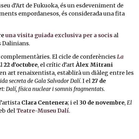
useu d’Art de Fukuoka, és un esdeveniment de
lements empordanesos, és considerada una fita
re
una visita guiada exclusiva per a socis
al
s Dalinians.
s complementàries. El cicle de conferències
La
El
22 d’octubre
, el crític d’art
Àlex Mitrani
 en art renaixentista, establirà un diàleg entre les
ida secreta de Gala Salvador Dalí
. I el
27 de
t: Dalí, física nuclear i somnis fragmentats
.
l’artista
Clara Centenera
; i el
30 de novembre
,
El
web del
Teatre-Museu Dalí
.