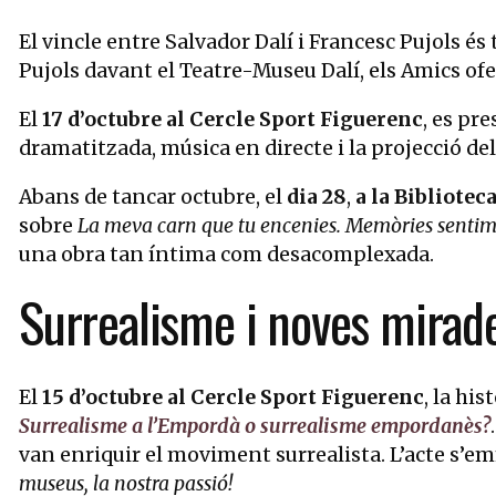
El vincle entre Salvador Dalí i Francesc Pujols 
Pujols davant el Teatre-Museu Dalí, els Amics of
El
17 d’octubre al Cercle Sport Figuerenc
, es pr
dramatitzada, música en directe i la projecció del
Abans de tancar octubre, el
dia 28
,
a la Bibliotec
sobre
La meva carn que tu encenies. Memòries sentime
una obra tan íntima com desacomplexada.
Surrealisme i noves mirad
El
15 d’octubre al Cercle Sport Figuerenc
, la hi
Surrealisme a l’Empordà o surrealisme empordanès?
van enriquir el moviment surrealista. L’acte s’e
museus, la nostra passió!