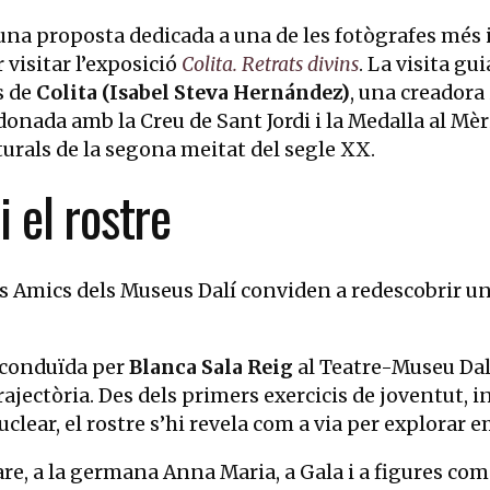
na proposta dedicada a una de les fotògrafes més i
visitar l’exposició
Colita. Retrats divins
. La visita gu
s de
Colita (Isabel Steva Hernández)
, una creadora 
onada amb la Creu de Sant Jordi i la Medalla al Mèri
turals de la segona meitat del segle XX.
i el rostre
els Amics dels Museus Dalí conviden a redescobrir un
 conduïda per
Blanca Sala Reig
al Teatre-Museu Dalí
trajectòria. Des dels primers exercicis de joventut, i
uclear, el rostre s’hi revela com a via per explorar 
re, a la germana Anna Maria, a Gala i a figures com