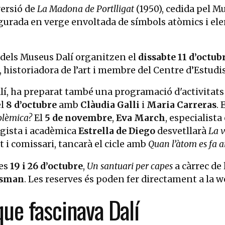
versió de
La Madona de Portlligat
(1950), cedida pel M
figurada en verge envoltada de símbols atòmics i e
 dels Museus Dalí organitzen el
dissabte 11 d’octub
, historiadora de l’art i membre del Centre d’Estudi
alí, ha preparat també una programació d'activitat
el
8 d’octubre
amb
Clàudia Galli
i
Maria Carreras
. 
polèmica?
El
5 de novembre
,
Eva March
, especialista
sagista i acadèmica
Estrella de Diego
desvetllarà
La v
rt i comissari, tancarà el cicle amb
Quan l’àtom es fa ar
ies
19 i 26 d’octubre
,
Un santuari per capes
a càrrec de 
asman
. Les reserves és poden fer directament a la 
que fascinava Dalí