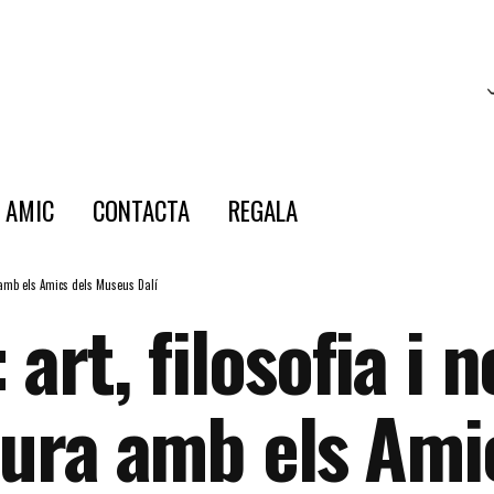
E AMIC
CONTACTA
REGALA
a amb els Amics dels Museus Dalí
 art, filosofia i
ltura amb els Am