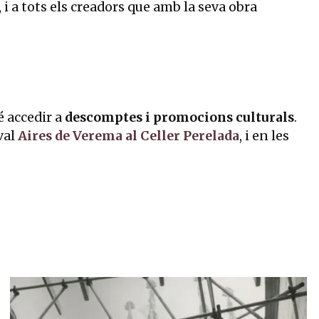
i a tots els creadors que amb la seva obra
é accedir a
descomptes i promocions culturals
.
val
Aires de Verema al Celler Perelada
, i en les