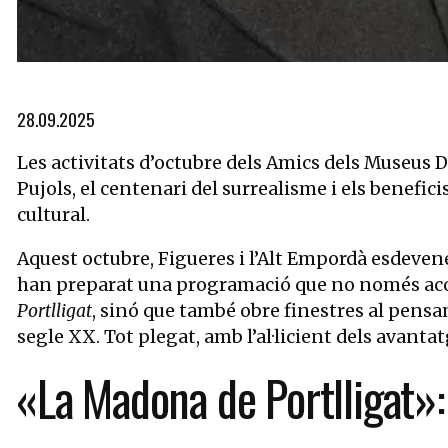
Diapositiva 1 de 4: Salvador Dali amb La Madona de Portlligat (
28.09.2025
Les activitats d’octubre dels Amics dels Museus Da
Pujols, el centenari del surrealisme i els benefic
cultural.
Aquest octubre, Figueres i l’Alt Empordà esdevene
han preparat una programació que no només acomp
Portlligat
, sinó que també obre finestres al pensame
segle XX. Tot plegat, amb l’al·licient dels avantat
«La Madona de Portlligat»: