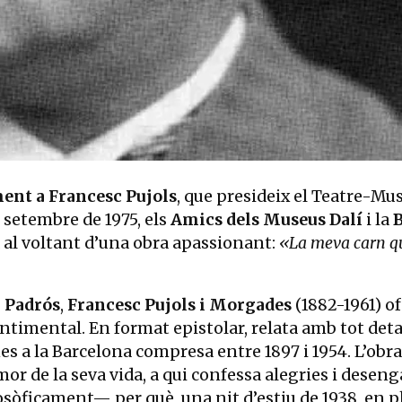
ent a Francesc Pujols
, que presideix el Teatre-Mu
e setembre de 1975, els
Amics dels Museus Dalí
i la
B
 al voltant d’una obra apassionant:
«La meva carn q
a Padrós
,
Francesc Pujols i Morgades
(1882-1961) o
timental. En format epistolar, relata amb tot detal
es a la Barcelona compresa entre 1897 i 1954. L’obra
amor de la seva vida, a qui confessa alegries i desen
ilosòficament— per què, una nit d’estiu de 1938, en 