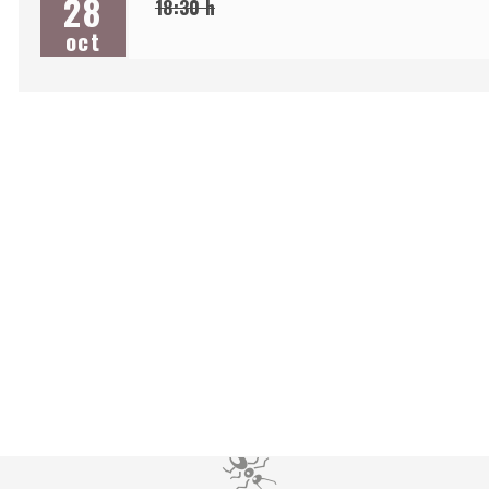
28
18:30 h
oct