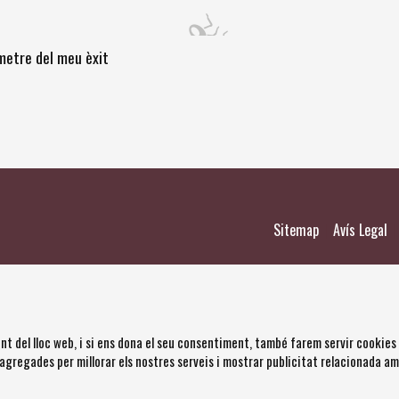
òmetre del meu èxit
|
|
Sitemap
Avís Legal
nt del lloc web, i si ens dona el seu consentiment, també farem servir cookies
 agregades per millorar els nostres serveis i mostrar publicitat relacionada a