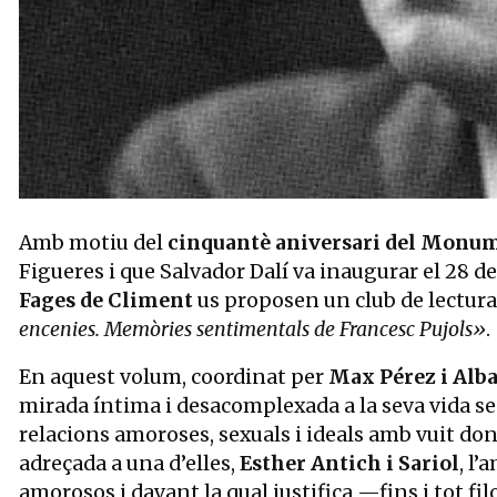
Diapositiva 1 de 1
Amb motiu del
cinquantè aniversari del Monum
Figueres i que Salvador Dalí va inaugurar el 28 d
Fages de Climent
us proposen un club de lectura
encenies. Memòries sentimentals de Francesc Pujols»
.
En aquest volum, coordinat per
Max Pérez i Alb
mirada íntima i desacomplexada a la seva vida sen
relacions amoroses, sexuals i ideals amb vuit don
adreçada a una d’elles,
Esther Antich i Sariol
, l’
amorosos i davant la qual justifica —fins i tot f