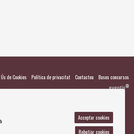
El meu
Salvad
|
|
|
Ús de Cookies
Política de privacitat
Contacteu
Bases concursos
Acceptar cookies
mb
Rebutjar cookies