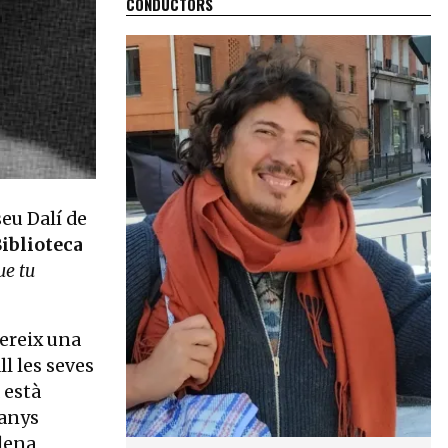
CONDUCTORS
seu Dalí de
iblioteca
ue tu
fereix una
l les seves
 està
ganys
plena