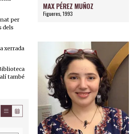
MAX PÉREZ MUÑOZ
Figueres, 1993
inat per
s dels
na xerrada
Biblioteca
Dalí també