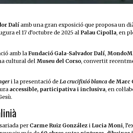
dor Dalí
amb una gran exposició que proposa un dià
augura el 17 d’octubre de 2025 al
Palau Cipolla
, en p
ració amb la
Fundació Gala-Salvador Dalí
,
MondoMo
ma cultural del
Museu del Corso
, convertit recentm
anger
i la presentació de
La crucifixió blanca
de Marc 
tura
accessible, participativa i inclusiva
, en col·la
Gesù.
linià
sariada per
Carme Ruiz González
i
Lucia Moni
, l’