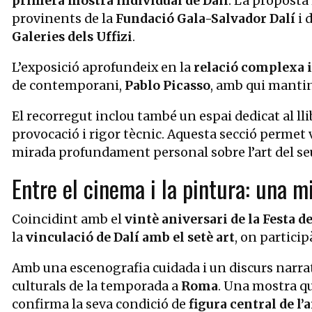
primera mostra individual de Dalí
. La proposta
provinents de la
Fundació Gala-Salvador Dalí
i 
Galeries dels Uffizi
.
L’exposició aprofundeix en la
relació complexa i
de contemporani,
Pablo Picasso
, amb qui manting
El recorregut inclou també un espai dedicat al ll
provocació i rigor tècnic. Aquesta secció permet 
mirada profundament personal sobre l’art del se
Entre el cinema i la pintura: una m
Coincidint amb el
vintè aniversari de la Festa 
la
vinculació de Dalí amb el setè art
, on particip
Amb una escenografia cuidada i un discurs narrati
culturals de la temporada a
Roma
. Una mostra qu
confirma la seva condició de
figura central de l’