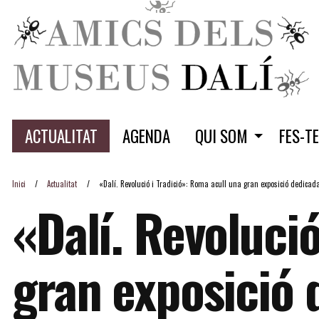
ACTUALITAT
AGENDA
QUI SOM
FES-T
Inici
Actualitat
«Dalí. Revolució i Tradició»: Roma acull una gran exposició dedicada
«Dalí. Revolució
gran exposició 