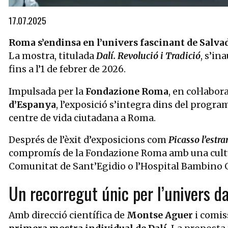
Diapositiva 1 de 1
17.07.2025
Roma s’endinsa en l’univers fascinant de Salva
La mostra, titulada
Dalí. Revolució i Tradició
, s’in
fins a l’1 de febrer de 2026.
Impulsada per la
Fondazione Roma
, en col·labo
d’Espanya
, l’exposició s’integra dins del progra
centre de vida ciutadana a Roma.
Després de l’èxit d’exposicions com
Picasso l’estr
compromís de la Fondazione Roma amb una cul
Comunitat de Sant’Egidio o l’Hospital Bambino 
Un recorregut únic per l’univers da
Amb direcció científica de
Montse Aguer
i comis