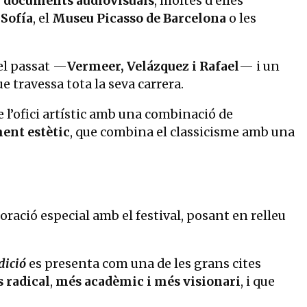
 i documents audiovisuals
, moltes d’elles
Sofía
, el
Museu Picasso de Barcelona
o les
del passat —
Vermeer, Velázquez i Rafael
— i un
e travessa tota la seva carrera.
re l’ofici artístic amb una combinació de
ent estètic
, que combina el classicisme amb una
aboració especial amb el festival, posant en relleu
dició
es presenta com una de les grans cites
s radical
,
més acadèmic i més visionari
, i que