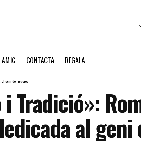
E AMIC
CONTACTA
REGALA
 al geni de Figueres
 i Tradició»: Ro
dedicada al geni 