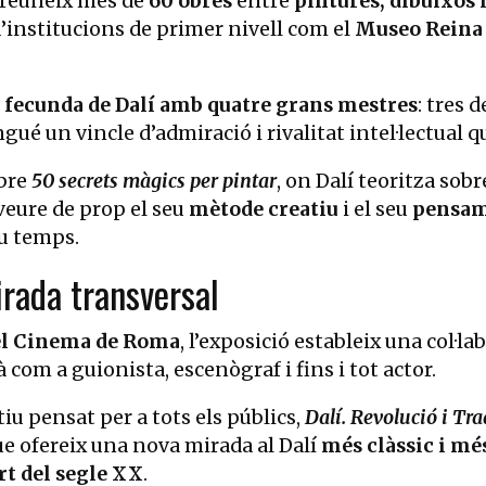
 reuneix més de
60 obres
entre
pintures, dibuixos
d’institucions de primer nivell com el
Museo Reina 
 fecunda de Dalí amb quatre grans mestres
: tres 
ué un vincle d’admiració i rivalitat intel·lectual qu
ibre
50 secrets màgics per pintar
, on Dalí teoritza sob
veure de prop el seu
mètode creatiu
i el seu
pensam
u temps.
irada transversal
del Cinema de Roma
, l’exposició estableix una col·l
à com a guionista, escenògraf i fins i tot actor.
u pensat per a tots els públics,
Dalí. Revolució i Tra
e ofereix una nova mirada al Dalí
més clàssic i mé
art del segle XX
.