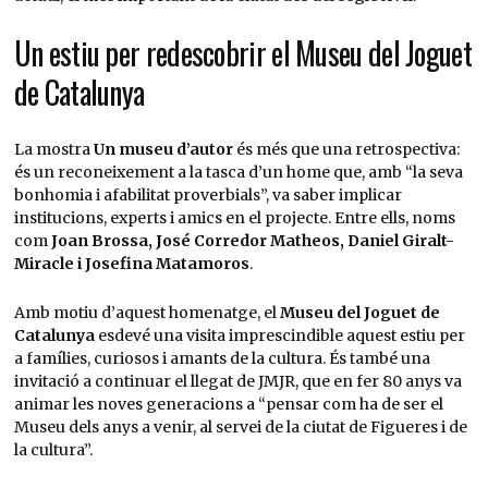
Un estiu per redescobrir el Museu del Joguet
de Catalunya
La mostra
Un museu d’autor
és més que una retrospectiva:
és un reconeixement a la tasca d’un home que, amb “la seva
bonhomia i afabilitat proverbials”, va saber implicar
institucions, experts i amics en el projecte. Entre ells, noms
com
Joan Brossa, José Corredor Matheos, Daniel Giralt-
Miracle i Josefina Matamoros
.
Amb motiu d’aquest homenatge, el
Museu del Joguet de
Catalunya
esdevé una visita imprescindible aquest estiu per
a famílies, curiosos i amants de la cultura. És també una
invitació a continuar el llegat de JMJR, que en fer 80 anys va
animar les noves generacions a “pensar com ha de ser el
Museu dels anys a venir, al servei de la ciutat de Figueres i de
la cultura”.