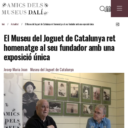
Cerca
Comp
Inici
Actualitat
El Museu del Joguet de Catalunya ret homenatge al seu fundador amb una exposició única
El Museu del Joguet de Catalunya ret
homenatge al seu fundador amb una
exposició única
Josep Maria Joan
Museu del Joguet de Catalunya