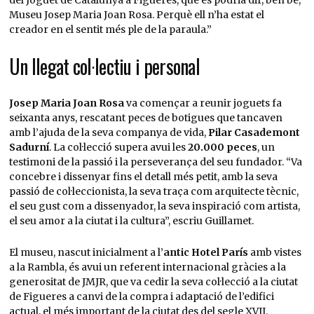
del Joguet de Catalunya a Figueres, que es podria dir, ben bé,
Museu Josep Maria Joan Rosa. Perquè ell n’ha estat el
creador en el sentit més ple de la paraula.”
Un llegat col·lectiu i personal
Josep Maria Joan Rosa
va començar a reunir joguets fa
seixanta anys, rescatant peces de botigues que tancaven
amb l’ajuda de la seva companya de vida,
Pilar Casademont
Sadurní
. La col·lecció supera avui les
20.000 peces
, un
testimoni de la passió i la perseverança del seu fundador. “Va
concebre i dissenyar fins el detall més petit, amb la seva
passió de col·leccionista, la seva traça com arquitecte tècnic,
el seu gust com a dissenyador, la seva inspiració com artista,
el seu amor a la ciutat i la cultura”, escriu Guillamet.
El museu, nascut inicialment a l’
antic Hotel París
amb vistes
a la Rambla, és avui un referent internacional gràcies a la
generositat de JMJR, que va cedir la seva col·lecció a la ciutat
de Figueres a canvi de la compra i adaptació de l’edifici
actual, el més important de la ciutat des del segle XVII.