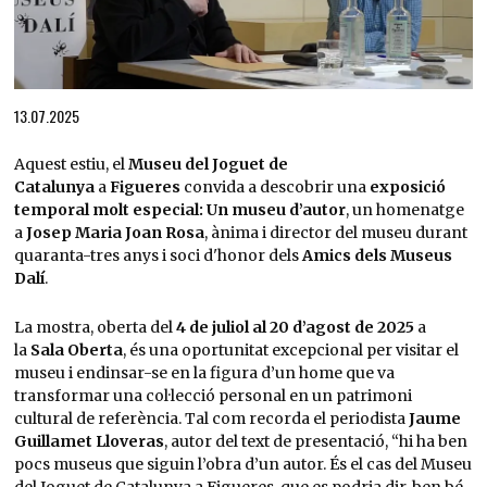
Diapositiva 1 de 1
13.07.2025
Aquest estiu, el
Museu del Joguet de
Catalunya
a
Figueres
convida a descobrir una
exposició
temporal molt especial: Un museu d’autor
, un homenatge
a
Josep Maria Joan Rosa
, ànima i director del museu durant
quaranta-tres anys i soci d'honor dels
Amics dels Museus
Dalí
.
La mostra, oberta del
4 de juliol al 20 d’agost de 2025
a
la
Sala Oberta
, és una oportunitat excepcional per visitar el
museu i endinsar-se en la figura d’un home que va
transformar una col·lecció personal en un patrimoni
cultural de referència. Tal com recorda el periodista
Jaume
Guillamet Lloveras
, autor del text de presentació, “hi ha ben
pocs museus que siguin l’obra d’un autor. És el cas del Museu