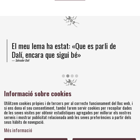
El meu lema ha estat: «Que es parli de
Dalí, encara que sigui bé»
Salvador Dalí
Diapositiva 2 de 4
Informació sobre cookies
Amics dels Museus Dalí | Pujada del Castell, 28 | 17600
Utilitzem cookies pròpies i de tercers per al correcte funcionament del lloc web, i
Figueres
si ens dona el seu consentiment, també farem servir cookies per recopilar dades
Tel. 972 677 520 |
amics@fundaciodali.org
de les seves visites per obtenir estadístiques agregades per millorar els nostres
serveis i mostrar publicitat relacionada amb les seves preferències a partir dels
seus hàbits de navegació.
Sitemap
Avís Legal
Ús de Cookies
Política de privacitat
|
|
|
|
Més informació
Contacteu
Bases concursos
|