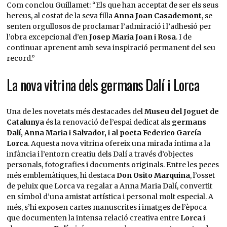
Com conclou Guillamet: “Els que han acceptat de ser els seus
hereus, al costat de la seva filla
Anna Joan Casademont
, se
senten orgullosos de proclamar l’admiració i l’adhesió per
l’obra excepcional d’en
Josep Maria Joan i Rosa
. I de
continuar aprenent amb seva inspiració permanent del seu
record.”
La nova vitrina dels germans Dalí i Lorca
Una de les novetats més destacades del
Museu del Joguet de
Catalunya
és la renovació de l’espai dedicat als
germans
Dalí, Anna Maria i Salvador, i al poeta Federico García
Lorca
. Aquesta nova vitrina ofereix una mirada íntima a la
infància i l’entorn creatiu dels Dalí a través d’objectes
personals, fotografies i documents originals. Entre les peces
més emblemàtiques, hi destaca
Don Osito Marquina
, l’osset
de peluix que Lorca va regalar a Anna Maria Dalí, convertit
en símbol d’una amistat artística i personal molt especial. A
més, s’hi exposen cartes manuscrites i imatges de l’època
que documenten la intensa relació creativa entre
Lorca
i