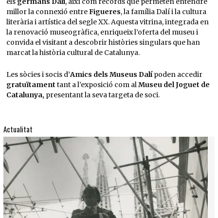
els
germans Dalí
, així com records que permeten entendre
millor la connexió entre
Figueres
, la família Dalí i la cultura
literària i artística del segle XX. Aquesta vitrina, integrada en
la renovació museogràfica, enriqueix l’oferta del museu i
convida el visitant a descobrir històries singulars que han
marcat la història cultural de Catalunya.
Les sòcies i socis d’
Amics dels Museus Dalí
poden accedir
gratuïtament
tant a l’exposició com al
Museu del Joguet de
Catalunya,
presentant la seva targeta de soci.
Actualitat