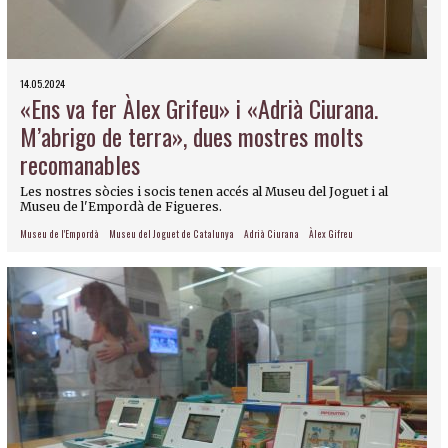
14.05.2024
«Ens va fer Àlex Grifeu» i «Adrià Ciurana.
M’abrigo de terra», dues mostres molts
recomanables
Les nostres sòcies i socis tenen accés al Museu del Joguet i al
Museu de l'Empordà de Figueres.
Museu de l'Empordà
Museu del Joguet de Catalunya
Adrià Ciurana
Àlex Gifreu