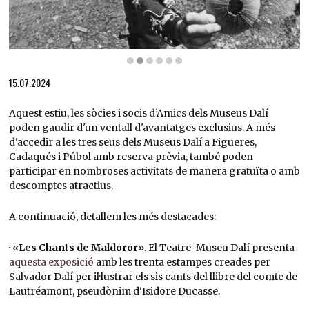
Diapositiva 2 de 6: Dalí a la platja de Portlligat, 1966 | © Oriol Maspons
15.07.2024
Aquest estiu, les sòcies i socis d’Amics dels Museus Dalí
poden gaudir d'un ventall d'avantatges exclusius. A més
d'accedir a les tres seus dels Museus Dalí a Figueres,
Cadaqués i Púbol amb reserva prèvia, també poden
participar en nombroses activitats de manera gratuïta o amb
descomptes atractius.
A continuació, detallem les més destacades:
·
«
Les Chants de Maldoror
». El Teatre-Museu Dalí presenta
aquesta exposició
amb les trenta estampes creades per
Salvador Dalí per il·lustrar els sis cants del llibre del comte de
Lautréamont, pseudònim d'Isidore Ducasse.