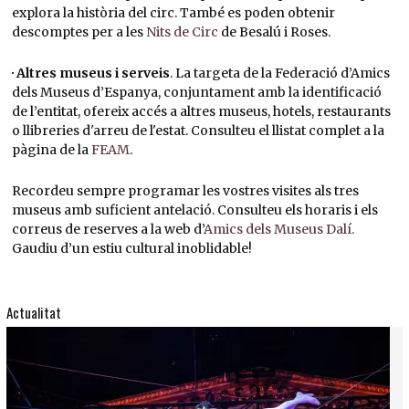
explora la història del circ. També es poden obtenir
descomptes per a les
Nits de Circ
de Besalú i Roses.
· Altres museus i serveis
. La targeta de la Federació d’Amics
dels Museus d’Espanya, conjuntament amb la identificació
de l’entitat, ofereix accés a altres museus, hotels, restaurants
o llibreries d'arreu de l'estat. Consulteu el llistat complet a la
pàgina de la
FEAM
.
Recordeu sempre programar les vostres visites als tres
museus amb suficient antelació. Consulteu els horaris i els
correus de reserves a la web d’
Amics dels Museus Dalí.
Gaudiu d’un estiu cultural inoblidable!
Actualitat