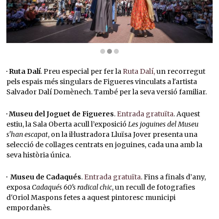
Diapositiva 2 de 3: Gegants Gala i Dalí davant el Teatre - Museu de Figueres | © Jordi Me
· Ruta Dalí
. Preu especial per fer la
Ruta Dalí,
un recorregut
pels espais més singulars de Figueres vinculats a l'artista
Salvador Dalí Domènech. També per la seva versió familiar.
· Museu del Joguet de Figueres
.
Entrada gratuïta
. Aquest
estiu, la Sala Oberta acull l’exposició
Les joguines del Museu
s'han escapat
, on la il·lustradora Lluïsa Jover presenta una
selecció de collages centrats en joguines, cada una amb la
seva història única.
· Museu de Cadaqués
.
Entrada gratuïta
. Fins a finals d’any,
exposa
Cadaqués 60’s radical chic
, un recull de fotografies
d'Oriol Maspons fetes a aquest pintoresc municipi
empordanès.