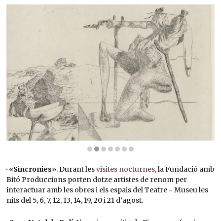
Diapositiva 2 de 7: Les Chants de Maldoror, 1934 | © Salvador Dalí, Fundació Gala-Salva
·
«
Sincronies
». Durant les
visites nocturnes
, la Fundació amb
Bitó Produccions porten dotze artistes de renom per
interactuar amb les obres i els espais del Teatre - Museu les
nits del 5, 6, 7, 12, 13, 14, 19, 20 i 21 d’agost.