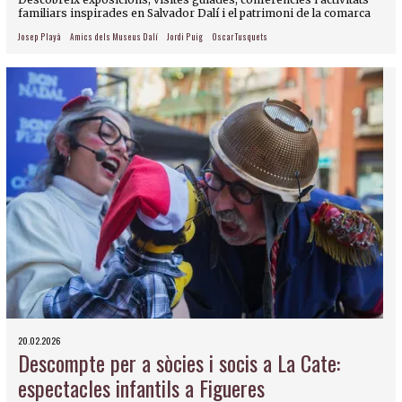
familiars inspirades en Salvador Dalí i el patrimoni de la comarca
Josep Playà
Amics dels Museus Dalí
Jordi Puig
Oscar Tusquets
20.02.2026
Descompte per a sòcies i socis a La Cate:
espectacles infantils a Figueres