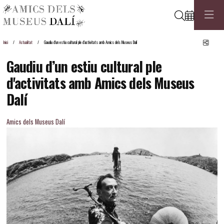
Cerca
Comp
Inici
Actualitat
Gaudiu d’un estiu cultural ple d'activitats amb Amics dels Museus Dalí
Gaudiu d’un estiu cultural ple
d'activitats amb Amics dels Museus
Dalí
Amics dels Museus Dalí