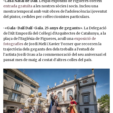
· Casa Natal de Dalí
. L'espai expositiu de Figueres ofereix
entrada gratuïta
a les nostres sòcies i socis. Inclou una
mostra temporal amb vuit obres de l'adolescència i joventut
del pintor, cedides per col·leccionistes particulars.
·
«
Gala · Dalí Dalí · Gala. 25 anys de gegants
». La Delegació
de l’Alt Empordà del Col·legi d’Arquitectes de Catalunya, a la
plaça de l'Església de Figueres, acull una
exposició de
fotografies
de Jordi Meli i Xavier Torner que recorren la
trajectòria dels gegants des dels treballs a l’estudi de
l’artista Jordi Grau a la commemoració del seu aniversari el
passat mes de maig al costat d’altres colles del país.