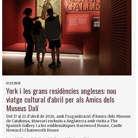
01.03.2026
York i les grans residències angleses: nou
viatge cultural d'abril per als Amics dels
Museus Dalí
Del 17 al 21 d’abril de 2026, amb l'organització d’Amics dels Museus
de Catalunya, itinerari exclusiu a Anglaterra amb visita a The
Spanish Gallery i a les emblemàtiques Harewood House, Castle
Howard i Chatsworth House