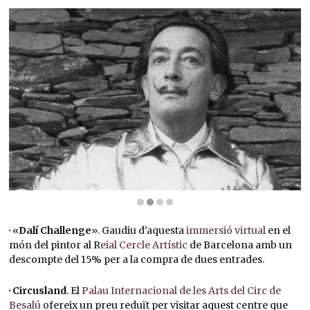
Diapositiva 2 de 4: Salvador Dalí, 1966 | © Oriol Maspons
·
«
Dalí Challenge
». Gaudiu d'aquesta
immersió virtual
en el
món del pintor al R
eial Cercle Artístic
de Barcelona amb un
descompte del 15% per a la compra de dues entrades.
· Circusland
. El
Palau Internacional de les Arts del Circ de
Besalú
ofereix un preu reduït per visitar aquest centre que