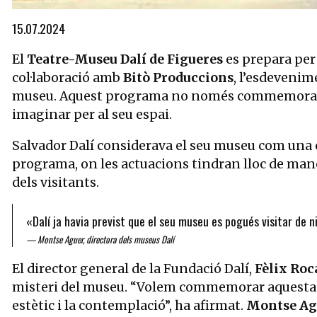
Diapositiva 1 de 1
15.07.2024
El
Teatre-Museu Dalí de Figueres
es prepara per
col·laboració amb
Bitò Produccions
, l’esdevenim
museu. Aquest programa no només commemora l’ani
imaginar per al seu espai.
Salvador Dalí considerava el seu museu com una ob
programa, on les actuacions tindran lloc de manera
dels visitants.
«Dalí ja havia previst que el seu museu es pogués visitar de n
Montse Aguer, directora dels museus Dalí
El director general de la Fundació Dalí,
Fèlix Roc
misteri del museu. “Volem commemorar aquesta e
estètic i la contemplació”, ha afirmat.
Montse Ag