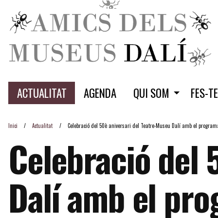
ACTUALITAT
AGENDA
QUI SOM
FES-T
Inici
Actualitat
Celebració del 50è aniversari del Teatre-Museu Dalí amb el program
Celebració del 
Dalí amb el pr