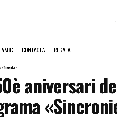
E AMIC
CONTACTA
REGALA
a «Sincronies»
50è aniversari d
ograma «Sincroni