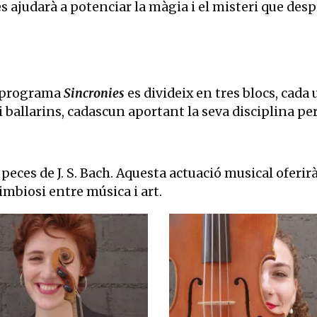
es ajudarà a potenciar la màgia i el misteri que des
l programa
Sincronies
es divideix en tres blocs, cad
i ballarins, cadascun aportant la seva disciplina per
 peces de J. S. Bach. Aquesta actuació musical ofe
imbiosi entre música i art.