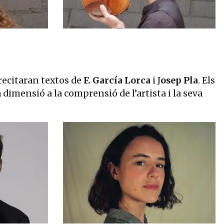
recitaran textos de
F. García Lorca
i J
osep Pla
. Els
dimensió a la comprensió de l’artista i la seva