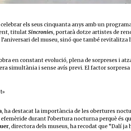
 celebrar els seus cinquanta anys amb un programa 
ent, titulat
Sincronies
, portarà dotze artistes de ren
versari del museu, sinó que també revitalitza l’e
ra en constant evolució, plena de sorpreses i atzar
 simultània i sense avís previ. El factor sorpresa 
it»
a
, ha destacat la importància de les obertures noctu
femèride durant l’obertura nocturna perquè és qu
uer
, directora dels museus, ha recodat que “Dalí ja