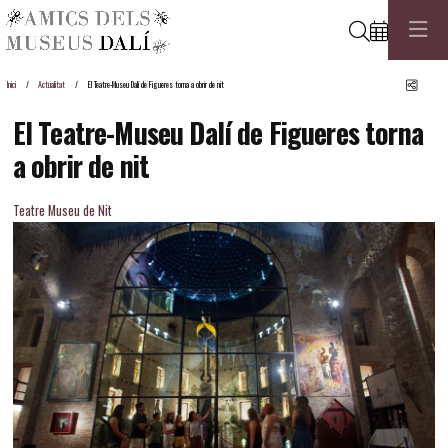
Cerca
Comp
Inici
Actualitat
El Teatre-Museu Dalí de Figueres torna a obrir de nit
El Teatre-Museu Dalí de Figueres torna
a obrir de nit
Teatre Museu de Nit