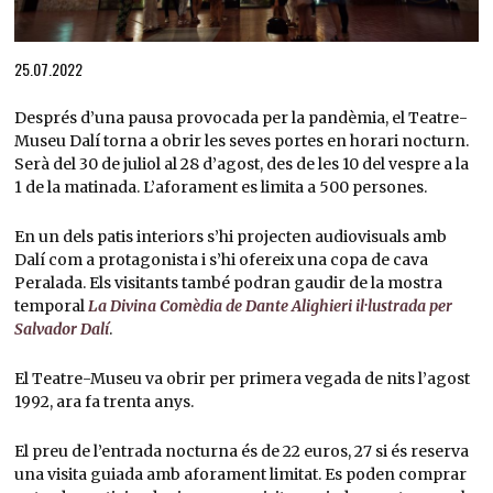
Diapositiva 1 de 1
25.07.2022
Després d’una pausa provocada per la pandèmia, el Teatre-
Museu Dalí torna a obrir les seves portes en horari nocturn.
Serà del 30 de juliol al 28 d’agost, des de les 10 del vespre a la
1 de la matinada. L’aforament es limita a 500 persones.
En un dels patis interiors s’hi projecten audiovisuals amb
Dalí com a protagonista i s’hi ofereix una copa de cava
Peralada. Els visitants també podran gaudir de la mostra
temporal
La Divina Comèdia de Dante Alighieri il·lustrada per
Salvador Dalí
.
El Teatre-Museu va obrir per primera vegada de nits l’agost
1992, ara fa trenta anys.
El preu de l’entrada nocturna és de 22 euros, 27 si és reserva
una visita guiada amb aforament limitat. Es poden comprar