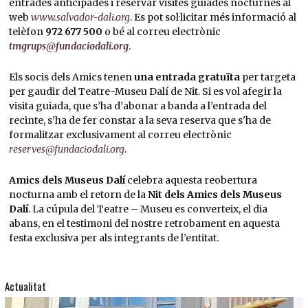
entrades anticipades i reservar visites guiades nocturnes al
web
www.salvador-dali.org
. Es pot sol·licitar més informació al
telèfon
972 677 500
o bé al correu electrònic
tmgrups@fundaciodali.org
.
Els socis dels Amics tenen
una entrada gratuïta
per targeta
per gaudir del Teatre-Museu Dalí de Nit. Si es vol afegir la
visita guiada, que s’ha d’abonar a banda a l’entrada del
recinte, s’ha de fer constar a la seva reserva que s'ha de
formalitzar exclusivament al correu electrònic
reserves@fundaciodali.org
.
Amics dels Museus Dalí
celebra aquesta reobertura
nocturna amb el retorn de la
Nit dels Amics dels Museus
Dalí
. La cúpula del Teatre – Museu es converteix, el dia
abans, en el testimoni del nostre retrobament en aquesta
festa exclusiva per als integrants de l’entitat.
Actualitat