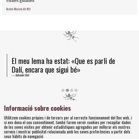
visites guiades
Teatre Museu de Nit
El meu lema ha estat: «Que es parli de
Dalí, encara que sigui bé»
Salvador Dalí
Diapositiva 2 de 4
Informació sobre cookies
Amics dels Museus Dalí | Pujada del Castell, 28 | 17600
Utilitzem cookies pròpies i de tercers per al correcte funcionament del lloc web, i
Figueres
si ens dona el seu consentiment, també farem servir cookies per recopilar dades
Tel. 972 677 520 |
amics@fundaciodali.org
de les seves visites per obtenir estadístiques agregades per millorar els nostres
serveis i mostrar publicitat relacionada amb les seves preferències a partir dels
seus hàbits de navegació.
Sitemap
Avís Legal
Ús de Cookies
Política de privacitat
|
|
|
|