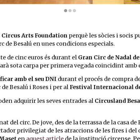
 les Arts del Circ a Besalú | © Pepo Segura
b
Circus Arts Foundation
perquè les sòcies i socis 
irc de Besalú en unes condicions especials.
e de cinc euros és durant el
Gran Circ de Nadal d
farà sota carpa per primera vegada coincidint amb e
ficar amb el seu DNI
durant el procés de compra de
c
de Besalú i Roses i per al
Festival Internacional de
den adquirir les seves entrades al
Circusland Besa
t del circ. De jove, des de la terrassa de la casa de
ador privilegiat de les atraccions de les fires i del c
 Maset
en
aquest article
de la institució circense. P