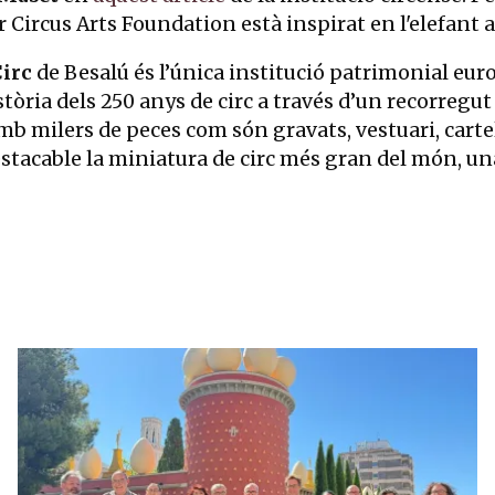
r Circus Arts Foundation està inspirat en l'elefant 
Circ
de Besalú és l’única institució patrimonial europ
stòria dels 250 anys de circ a través d’un recorregut 
mb milers de peces com són gravats, vestuari, cartell
És destacable la miniatura de circ més gran del món, 