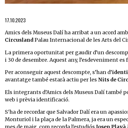
Diapositiva 1 de 3: Interior de Circusland Palau Internacional de
17.10.2023
Amics dels Museus Dalí ha arribat a un acord am
Circusland
Palau Internacional de les Arts del C
La primera oportunitat per gaudir d’un descompt
i 30 de desembre. Aquest any, l’esdeveniment es 
Per aconseguir aquest descompte, s’han d’
identi
avantatge també estarà actiu per les
Nits de Cir
Els integrants d’Amics dels Museus Dalí també po
web i prèvia identificació.
S'ha de recordar que Salvador Dalí era un apassiona
Monturiol i la plaça de la Palmera, ja era un espect
mes de maig, com recorda l'estudiós
Josep Playà