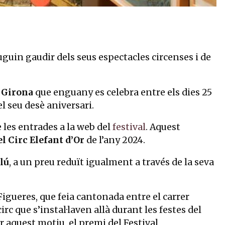
puguin gaudir dels seus espectacles circenses i de
e Girona
que enguany es celebra entre els dies 25
l seu desè aniversari.
 les entrades a la web del
festival
. Aquest
l Circ Elefant d’Or
de l’any 2024.
lú
, a un preu reduït igualment a través de la seva
 Figueres, que feia cantonada entre el carrer
irc que s’instal·laven allà durant les festes del
er aquest motiu, el premi del Festival