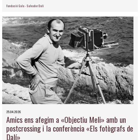
Fundació Gala - Salvador Dalí
25.04.2026
Amics ens afegim a «Objectiu Meli» amb un
postcrossing i la conferència «Els fotògrafs de
Dalí»