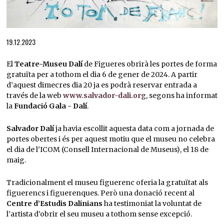
Diapositiva 1 de 1
19.12.2023
El
Teatre-Museu Dalí
de Figueres obrirà les portes de forma
gratuïta per a tothom el dia 6 de gener de 2024. A partir
d’aquest dimecres dia 20 ja es podrà reservar entrada a
través de la web
www.salvador-dali.org
, segons ha informat
la
Fundació Gala - Dalí
.
Salvador Dalí
ja havia escollit aquesta data com a jornada de
portes obertes i és per aquest motiu que el museu no celebra
el dia de l’ICOM (Consell Internacional de Museus), el 18 de
maig.
Tradicionalment el museu figuerenc oferia la gratuïtat als
figuerencs i figuerenques. Però una donació recent al
Centre d’Estudis Dalinians
ha testimoniat la voluntat de
l’artista d’obrir el seu museu a tothom sense excepció.