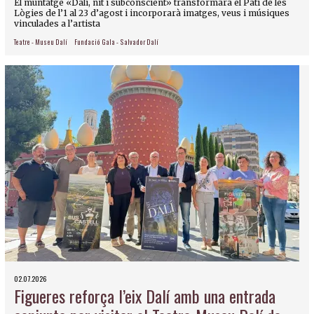
El muntatge «Dalí, nit i subconscient» transformarà el Pati de les
Lògies de l’1 al 23 d’agost i incorporarà imatges, veus i músiques
vinculades a l’artista
Teatre - Museu Dalí
Fundació Gala - Salvador Dalí
02.07.2026
Figueres reforça l’eix Dalí amb una entrada