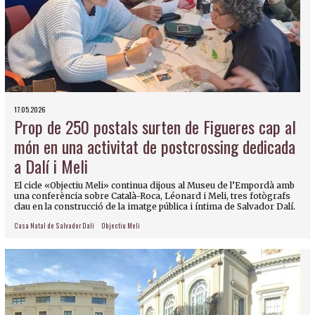
17.05.2026
Prop de 250 postals surten de Figueres cap al
món en una activitat de postcrossing dedicada
a Dalí i Meli
El cicle «Objectiu Meli» continua dijous al Museu de l’Empordà amb
una conferència sobre Català-Roca, Léonard i Meli, tres fotògrafs
clau en la construcció de la imatge pública i íntima de Salvador Dalí.
Casa Natal de Salvador Dalí
Objectiu Meli