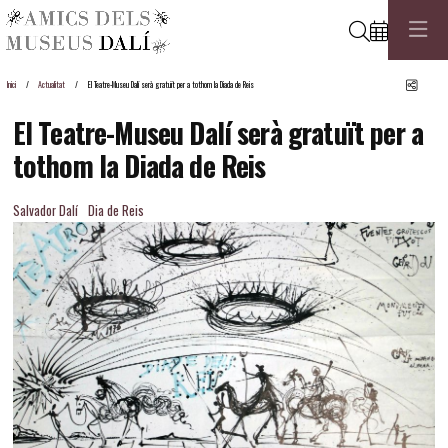
Cerca
Comp
Inici
Actualitat
El Teatre-Museu Dalí serà gratuït per a tothom la Diada de Reis
El Teatre-Museu Dalí serà gratuït per a
tothom la Diada de Reis
Salvador Dalí
Dia de Reis