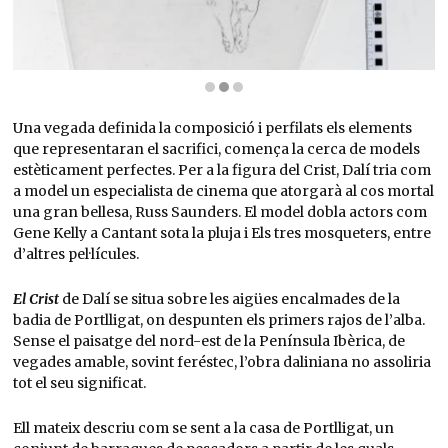
Diapositiva 2 de 3: Imatge de l'esboç de l'obra «El Crist» | © Fundació Gala-Salvador Da
Una vegada definida la composició i perfilats els elements
que representaran el sacrifici, comença la cerca de models
estèticament perfectes. Per a la figura del Crist, Dalí tria com
a model un especialista de cinema que atorgarà al cos mortal
una gran bellesa, Russ Saunders. El model dobla actors com
Gene Kelly a Cantant sota la pluja i Els tres mosqueters, entre
d’altres pel·lícules.
El Crist
de Dalí se situa sobre les aigües encalmades de la
badia de Portlligat, on despunten els primers rajos de l’alba.
Sense el paisatge del nord-est de la Península Ibèrica, de
vegades amable, sovint feréstec, l’obra daliniana no assoliria
tot el seu significat.
Ell mateix descriu com se sent a la casa de Portlligat, un