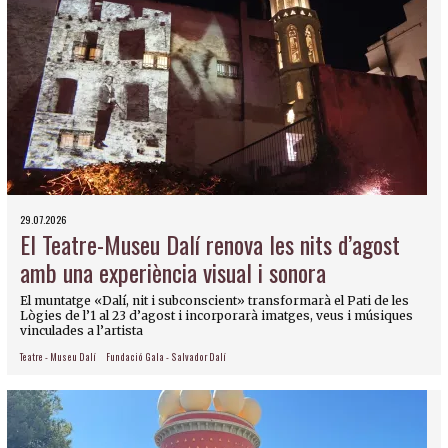
29.07.2026
El Teatre-Museu Dalí renova les nits d’agost
amb una experiència visual i sonora
El muntatge «Dalí, nit i subconscient» transformarà el Pati de les
Lògies de l’1 al 23 d’agost i incorporarà imatges, veus i músiques
vinculades a l’artista
Teatre - Museu Dalí
Fundació Gala - Salvador Dalí