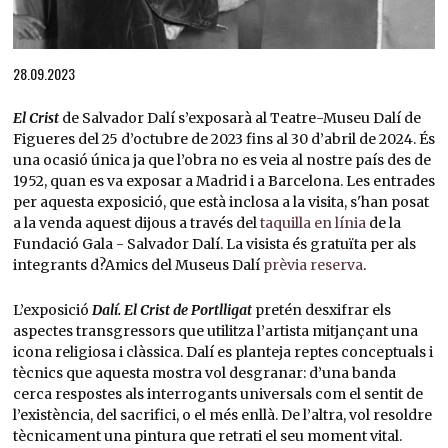
Diapositiva 1 de 1
28.09.2023
El Crist
de Salvador Dalí s’exposarà al Teatre-Museu Dalí de
Figueres del 25 d’octubre de 2023 fins al 30 d’abril de 2024. És
una ocasió única ja que l’obra no es veia al nostre país des de
1952, quan es va exposar a Madrid i a Barcelona. Les entrades
per aquesta exposició, que està inclosa a la visita, s'han posat
a la venda aquest dijous a través del
taquilla en línia
de la
Fundació Gala - Salvador Dalí. La visista és gratuïta per als
integrants d?Amics del Museus Dalí
prèvia reserva
.
L’exposició
Dalí. El Crist de Portlligat
pretén desxifrar els
aspectes transgressors que utilitza l’artista mitjançant una
icona religiosa i clàssica. Dalí es planteja reptes conceptuals i
tècnics que aquesta mostra vol desgranar: d’una banda
cerca respostes als interrogants universals com el sentit de
l’existència, del sacrifici, o el més enllà. De l’altra, vol resoldre
tècnicament una pintura que retrati el seu moment vital.