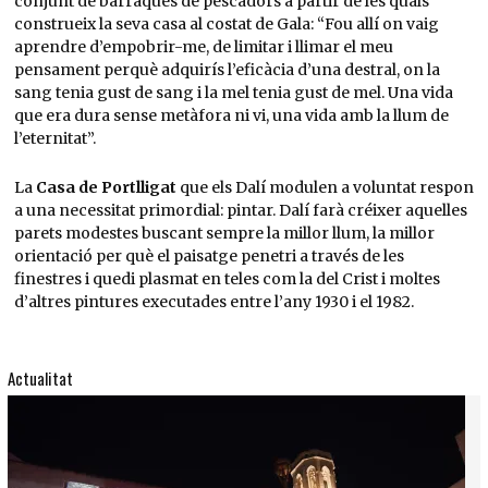
conjunt de barraques de pescadors a partir de les quals
construeix la seva casa al costat de Gala: “Fou allí on vaig
aprendre d’empobrir-me, de limitar i llimar el meu
pensament perquè adquirís l’eficàcia d’una destral, on la
sang tenia gust de sang i la mel tenia gust de mel. Una vida
que era dura sense metàfora ni vi, una vida amb la llum de
l’eternitat”.
La
Casa de Portlligat
que els Dalí modulen a voluntat respon
a una necessitat primordial: pintar. Dalí farà créixer aquelles
parets modestes buscant sempre la millor llum, la millor
orientació per què el paisatge penetri a través de les
finestres i quedi plasmat en teles com la del Crist i moltes
d’altres pintures executades entre l’any 1930 i el 1982.
Actualitat