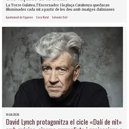
La Torre Galatea, l’Escorxador i la plaça Catalunya quedaran
il·luminades cada nit a partir de les deu amb imatges dalinianes
Ajuntament de Figueres
Casa Natal
Salvador Dalí
19.06.2026
David Lynch protagonitza el cicle «Dalí de nit»