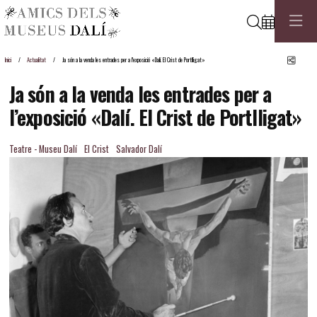
Cerca
Comp
Inici
Actualitat
Ja són a la venda les entrades per a l’exposició «Dalí. El Crist de Portlligat»
Ja són a la venda les entrades per a
l’exposició «Dalí. El Crist de Portlligat»
Teatre - Museu Dalí
El Crist
Salvador Dalí