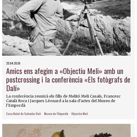
25.04.2026
Amics ens afegim a «Objectiu Meli» amb un
postcrossing i la conferència «Els fotògrafs de
Dalí»
La conferència reunirà els fills de Melitó Meli Casals, Francesc
Català Roca i Jacques Léonard a la sala d'actes del Museu de
l'Empordà
Casa Natal de Salvador Dalí
Museu de l'Empordà
Objectiu Meli