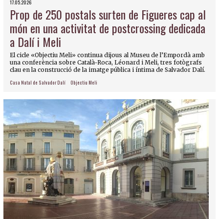
17.05.2026
Prop de 250 postals surten de Figueres cap al
món en una activitat de postcrossing dedicada
a Dalí i Meli
El cicle «Objectiu Meli» continua dijous al Museu de l’Empordà amb
una conferència sobre Català-Roca, Léonard i Meli, tres fotògrafs
clau en la construcció de la imatge pública i íntima de Salvador Dalí.
Casa Natal de Salvador Dalí
Objectiu Meli