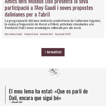
Amics dels Museus Dalí presenta la seva
participació a l'Any Gaudí i noves propostes
dalinianes per a l'abril
La programació del mes inclou la conferència de Catherine Sagnier,
la visita a l’exposició de Horst a Púbol, activitats vinculades a la
Fundació Dalí i nous avantatges culturals per als socis
Dalí admira Gaudí
Fundació Gala - Salvador Dalí
Any Gaudí 2026
+ Actualitat
 lema ha estat: «Que es parli de
He arribat
encara que sigui bé»
un ésser s
í
Salvador Dalí