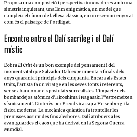
Proposa una composició i perspectiva innovadores amb una
simetria inquietant, una llum enigmàtica, un model que
compleix el cànon de bellesa clàssica, en un escenari enyorat
com és el paisatge de Portlligat.
Encontre entre el Dalí sacríleg i el Dalí
místic
L’obra
El Crist
és un bon exemple del pensament i del
moment vital que Salvador Dalí experimenta a finals dels
anys quaranta i principis dels cinquanta. Encara als Estats
Units, l’artista fa un viratge en les seves fonts i referents,
sense abandonar els postulats surrealistes. L’impacte dels
bombardejos atòmics d’Hiroshima i Nagasaki l’“estremeixen
sísmicament”. L’interès per Freud vira cap a Heisenberg i la
física moderna. La mecànica quàntica fa trontollar les
premisses assumides fins aleshores. Dalí atribueix a les
avantguardes el caos que ha derivat en la Segona Guerra
Mundial.