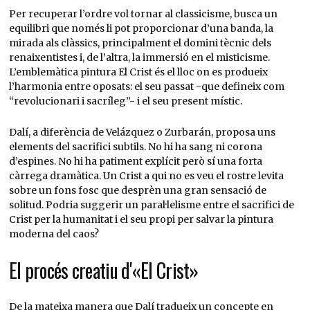
Per recuperar l’ordre vol tornar al classicisme, busca un
equilibri que només li pot proporcionar d’una banda, la
mirada als clàssics, principalment el domini tècnic dels
renaixentistes i, de l’altra, la immersió en el misticisme.
L’emblemàtica pintura El Crist és el lloc on es produeix
l’harmonia entre oposats: el seu passat -que defineix com
“revolucionari i sacríleg”- i el seu present místic.
Dalí, a diferència de Velázquez o Zurbarán, proposa uns
elements del sacrifici subtils. No hi ha sang ni corona
d’espines. No hi ha patiment explícit però sí una forta
càrrega dramàtica. Un Crist a qui no es veu el rostre levita
sobre un fons fosc que desprèn una gran sensació de
solitud. Podria suggerir un paral·lelisme entre el sacrifici de
Crist per la humanitat i el seu propi per salvar la pintura
moderna del caos?
El procés creatiu d'«El Crist»
De la mateixa manera que Dalí tradueix un concepte en