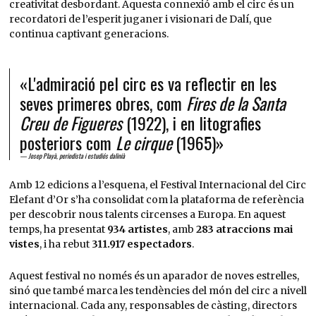
creativitat desbordant. Aquesta connexió amb el circ és un
recordatori de l’esperit juganer i visionari de Dalí, que
continua captivant generacions.
«L'admiració pel circ es va reflectir en les
seves primeres obres, com
Fires de la Santa
Creu de Figueres
(1922), i en litografies
posteriors com
Le cirque
(1965)»
Josep Playà, periodista i estudiós dalinià
Amb 12 edicions a l’esquena, el Festival Internacional del Circ
Elefant d’Or s’ha consolidat com la plataforma de referència
per descobrir nous talents circenses a Europa. En aquest
temps, ha presentat
934 artistes
, amb
283 atraccions mai
vistes
, i ha rebut
311.917 espectadors
.
Aquest festival no només és un aparador de noves estrelles,
sinó que també marca les tendències del món del circ a nivell
internacional. Cada any, responsables de càsting, directors