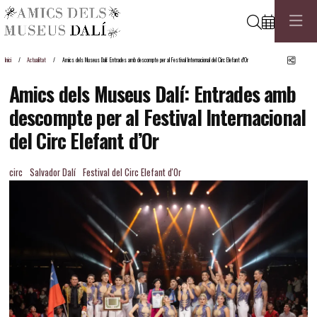
Cerca
Comp
Inici
Actualitat
Amics dels Museus Dalí: Entrades amb descompte per al Festival Internacional del Circ Elefant d’Or
Amics dels Museus Dalí: Entrades amb
descompte per al Festival Internacional
del Circ Elefant d’Or
circ
Salvador Dalí
Festival del Circ Elefant d'Or