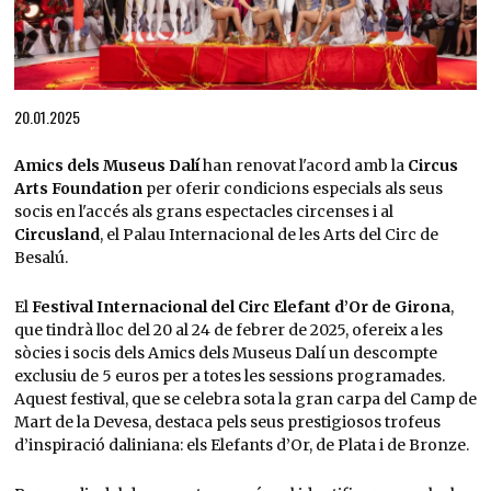
Diapositiva 1 de 1
20.01.2025
Amics dels Museus Dalí
han renovat l'acord amb la
Circus
Arts Foundation
per oferir condicions especials als seus
socis en l'accés als grans espectacles circenses i al
Circusland
, el Palau Internacional de les Arts del Circ de
Besalú.
El
Festival Internacional del Circ Elefant d’Or de Girona
,
que tindrà lloc del 20 al 24 de febrer de 2025, ofereix a les
sòcies i socis dels Amics dels Museus Dalí un descompte
exclusiu de 5 euros per a totes les sessions programades.
Aquest festival, que se celebra sota la gran carpa del Camp de
Mart de la Devesa, destaca pels seus prestigiosos trofeus
d’inspiració daliniana: els Elefants d’Or, de Plata i de Bronze.