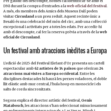
Per gaudir del descompte, només cal identificar-se amb el
DNI durant la compra d’entrades a la
web oficial del festival
.
A més, els membres dels Amics dels Museus Dalí poden
visitar
Circusland
a un preu reduït. Aquest recinte únic a
Besalú és una celebració del món del circ, amb una col·lecció
excepcional i activitats per a totes les edats. Per accedir-hi
amb el descompte, cal fer la reserva prèvia a través de la
web
oficial de Circusland
.
Un festival amb atraccions inèdites a Europa
L’edició de 2025 del Festival Elefant d’Or presenta un cartell
espectacular amb
62 artistes de 14 països
que oferiran
24
atraccions mai vistes a Europa occidental
. Entre les
disciplines destacades hi haurà les perxes voladores, el doble
llit elàstic amb mur central, l’hula hoop en monocicle i els
salts de corda sincronitzats.
Segons explica el director artístic del festival,
Genís
Matabosch
, les atraccions s’han seleccionat minuciosament
en esdeveniments internacionals a Las Vegas, Minsk i