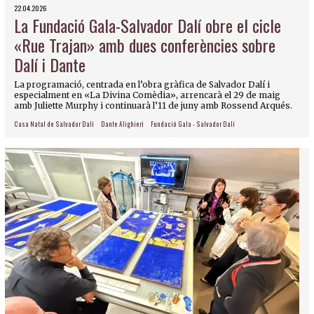
22.04.2026
La Fundació Gala-Salvador Dalí obre el cicle
«Rue Trajan» amb dues conferències sobre
Dalí i Dante
La programació, centrada en l’obra gràfica de Salvador Dalí i
especialment en «La Divina Comèdia», arrencarà el 29 de maig
amb Juliette Murphy i continuarà l’11 de juny amb Rossend Arqués.
Casa Natal de Salvador Dalí
Dante Alighieri
Fundació Gala - Salvador Dalí