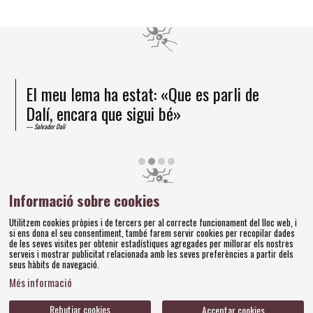
He arribat a la certesa que la formiga és
un ésser superior
Salvador Dalí
Diapositiva 3 de 4
Informació sobre cookies
Amics dels Museus Dalí | Pujada del Castell, 28 | 17600
Utilitzem cookies pròpies i de tercers per al correcte funcionament del lloc web, i
Figueres
si ens dona el seu consentiment, també farem servir cookies per recopilar dades
Tel. 972 677 520 |
amics@fundaciodali.org
de les seves visites per obtenir estadístiques agregades per millorar els nostres
serveis i mostrar publicitat relacionada amb les seves preferències a partir dels
seus hàbits de navegació.
Sitemap
Avís Legal
Ús de Cookies
Política de privacitat
|
|
|
|
Més informació
Contacteu
Bases concursos
|
Rebutjar cookies
Acceptar cookies