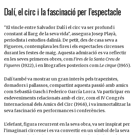
Dalí, el circ i la fascinació per l’espectacle
"El vincle entre Salvador Dalí i el circ va ser profund i
constant al llarg de la seva vida", assegura Josep Playà,
periodista i estudios dalinià. De petit, des de casa seva a
Figueres, contemplava les fires i els espectacles circenses
durant les festes de maig. Aquesta admiració es va reflectir
en les seves primeres obres, com
Fires de la Santa Creu de
Figueres
(1922), i en litografies posteriors com
Le cirque
(1965).
Dalí també va mostrar un gran interès pels trapezistes,
domadors i pallassos, compartint aquesta passió amb amics
com Sebastià Gasch i Federico García Lorca. Va participar en
esdeveniments relacionats amb el circ, com el IV Congrés
Internacional dels Amics del Circ (1968), i va immortalitzar la
seva fascinació en performances i conferències.
L’elefant, figura recurrent en la seva obra, va ser inspirat per
l’imaginari circense i es va convertir en un símbol de la seva