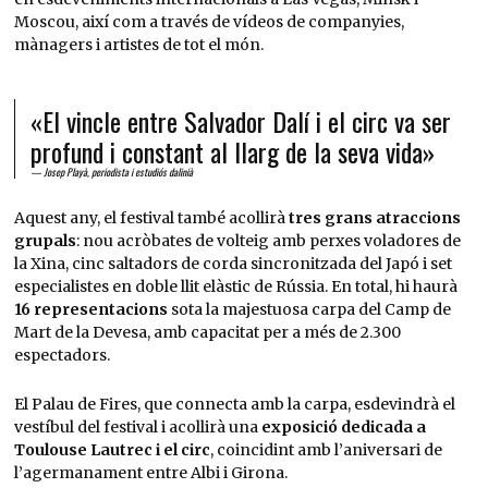
Moscou, així com a través de vídeos de companyies,
mànagers i artistes de tot el món.
«El vincle entre Salvador Dalí i el circ va ser
profund i constant al llarg de la seva vida»
Josep Playà, periodista i estudiós dalinià
Aquest any, el festival també acollirà
tres grans atraccions
grupals
: nou acròbates de volteig amb perxes voladores de
la Xina, cinc saltadors de corda sincronitzada del Japó i set
especialistes en doble llit elàstic de Rússia. En total, hi haurà
16 representacions
sota la majestuosa carpa del Camp de
Mart de la Devesa, amb capacitat per a més de 2.300
espectadors.
El Palau de Fires, que connecta amb la carpa, esdevindrà el
vestíbul del festival i acollirà una
exposició dedicada a
Toulouse Lautrec i el circ
, coincidint amb l’aniversari de
l’agermanament entre Albi i Girona.