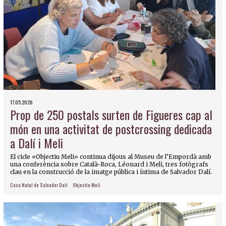
17.05.2026
Prop de 250 postals surten de Figueres cap al
món en una activitat de postcrossing dedicada
a Dalí i Meli
El cicle «Objectiu Meli» continua dijous al Museu de l’Empordà amb
una conferència sobre Català-Roca, Léonard i Meli, tres fotògrafs
clau en la construcció de la imatge pública i íntima de Salvador Dalí.
Casa Natal de Salvador Dalí
Objectiu Meli