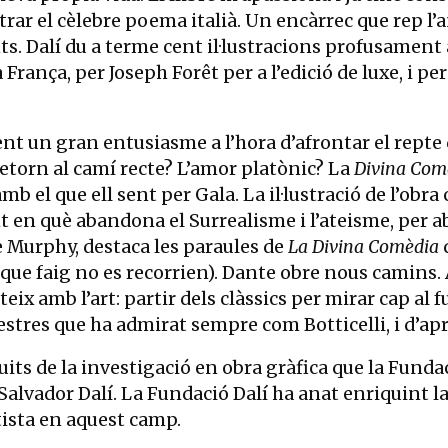
ustrar el cèlebre poema italià. Un encàrrec que rep l’
s. Dalí du a terme cent il·lustracions profusament
rança, per Joseph Forêt per a l’edició de luxe, i per
nt un gran entusiasme a l’hora d’afrontar el repte d
 retorn al camí recte? L’amor platònic? La
Divina Com
 el que ell sent per Gala. La il·lustració de l’obra
en què abandona el Surrealisme i l’ateisme, per abra
tte Murphy, destaca les paraules de
La Divina Comèdia
s que faig no es recorrien). Dante obre nous camins.
teix amb l’art: partir dels clàssics per mirar cap al 
estres que ha admirat sempre com Botticelli, i d’apr
ts de la investigació en obra gràfica que la Fundaci
Salvador Dalí. La Fundació Dalí ha anat enriquint la 
rtista en aquest camp.