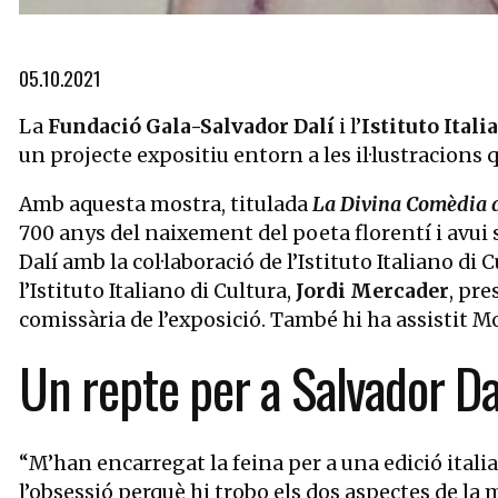
Diapositiva 1 de 4: Il·lustració per al Cel | © © Salvador Dalí, 
05.10.2021
La
Fundació Gala-Salvador Dalí
i l’
Istituto Itali
un projecte expositiu entorn a les il·lustracions 
Amb aquesta mostra, titulada
La Divina Comèdia de
700 anys del naixement del poeta florentí i avui 
Dalí amb la col·laboració de l’Istituto Italiano d
l’Istituto Italiano di Cultura,
Jordi Mercader
, pre
comissària de l’exposició. També hi ha assistit M
Un repte per a Salvador Da
“M’han encarregat la feina per a una edició ital
l’obsessió perquè hi trobo els dos aspectes de la