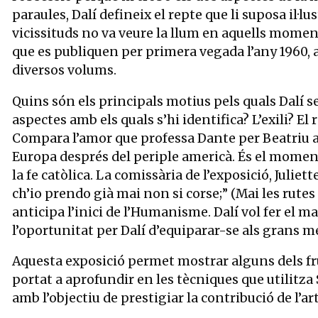
paraules, Dalí defineix el repte que li suposa il·l
vicissituds no va veure la llum en aquells moment
que es publiquen per primera vegada l’any 1960, a F
diversos volums.
Quins són els principals motius pels quals Dalí se
aspectes amb els quals s’hi identifica? L’exili? El
Compara l’amor que professa Dante per Beatriu amb
Europa després del periple americà. És el moment 
la fe catòlica. La comissària de l’exposició, Julie
ch’io prendo già mai non si corse;” (Mai les rute
anticipa l’inici de l’Humanisme. Dalí vol fer el ma
l’oportunitat per Dalí d’equiparar-se als grans m
Aquesta exposició permet mostrar alguns dels frui
portat a aprofundir en les tècniques que utilitza 
amb l’objectiu de prestigiar la contribució de l’a