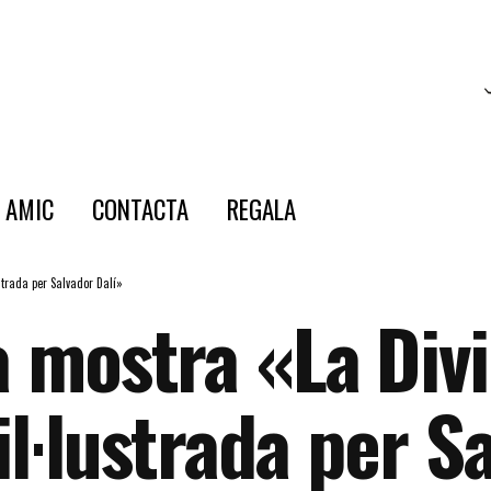
E AMIC
CONTACTA
REGALA
strada per Salvador Dalí»
la mostra «La Di
il·lustrada per S