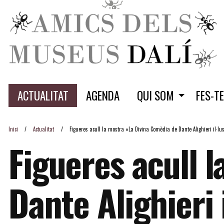
ACTUALITAT
AGENDA
QUI SOM
FES-T
Inici
Actualitat
Figueres acull la mostra «La Divina Comèdia de Dante Alighieri il·lu
Figueres acull 
Dante Alighieri 