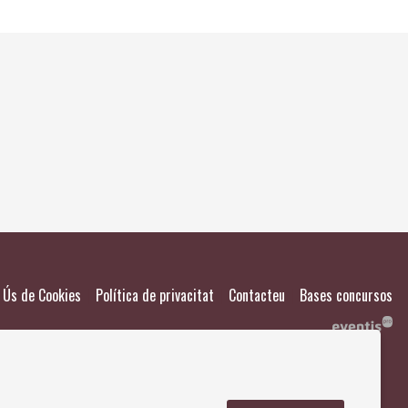
El meu
Salvad
|
|
|
Ús de Cookies
Política de privacitat
Contacteu
Bases concursos