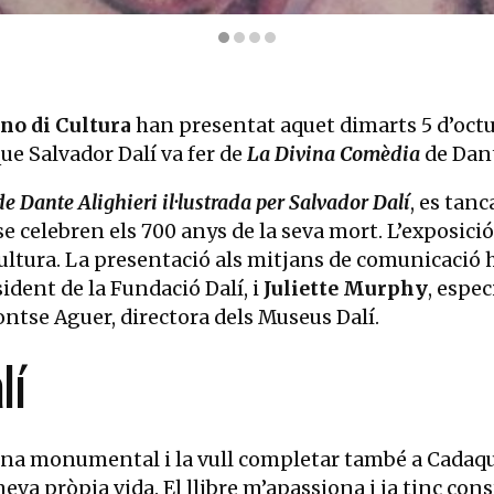
Fundació Gala-Salvador Dalí/VEGAP, Figueres, 2021
ano di Cultura
han presentat aquet dimarts 5 d’octubr
que Salvador Dalí va fer de
La Divina Comèdia
de Dant
 Dante Alighieri il·lustrada per Salvador Dalí
, es tan
se celebren els 700 anys de la seva mort. L’exposic
i Cultura. La presentació als mitjans de comunicació 
sident de la Fundació Dalí, i
Juliette Murphy
, espec
ontse Aguer, directora dels Museus Dalí.
lí
iana monumental i la vull completar també a Cadaqué
 meva pròpia vida. El llibre m’apassiona i ja tinc c