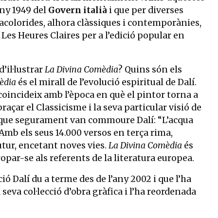
any 1949 del
Govern italià
i que per diverses
 acolorides, alhora clàssiques i contemporànies,
 Les Heures Claires per a l’edició popular en
’il·lustrar
La Divina Comèdia
? Quins són els
èdia
és el mirall de l’evolució espiritual de Dalí.
 coincideix amb l’època en què el pintor torna a
çar el Classicisme i la seva particular visió de
que segurament van commoure Dalí: “L’acqua
 Amb els seus 14.000 versos en terça rima,
futur, encetant noves vies.
La Divina Comèdia
és
opar-se als referents de la literatura europea.
ó Dalí du a terme des de l’any 2002 i que l’ha
seva col·lecció d’obra gràfica i l’ha reordenada