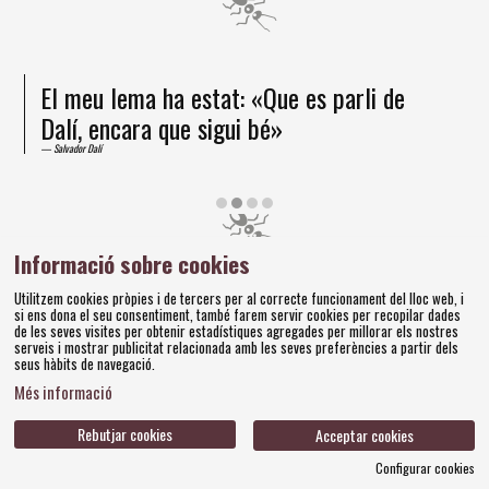
El meu lema ha estat: «Que es parli de
Dalí, encara que sigui bé»
Salvador Dalí
Diapositiva 2 de 4
Informació sobre cookies
Amics dels Museus Dalí | Pujada del Castell, 28 | 17600
Utilitzem cookies pròpies i de tercers per al correcte funcionament del lloc web, i
Figueres
si ens dona el seu consentiment, també farem servir cookies per recopilar dades
Tel. 972 677 520 |
amics@fundaciodali.org
de les seves visites per obtenir estadístiques agregades per millorar els nostres
serveis i mostrar publicitat relacionada amb les seves preferències a partir dels
seus hàbits de navegació.
Sitemap
Avís Legal
Ús de Cookies
Política de privacitat
|
|
|
|
Més informació
Contacteu
Bases concursos
|
Rebutjar cookies
Acceptar cookies
Configurar cookies