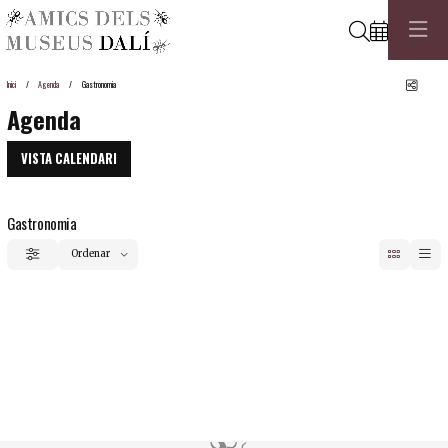
Cerca
Comp
Inici
Agenda
Gastronomia
Agenda
VISTA CALENDARI
Gastronomia
Ordenar
Filtrar
Ordenar per