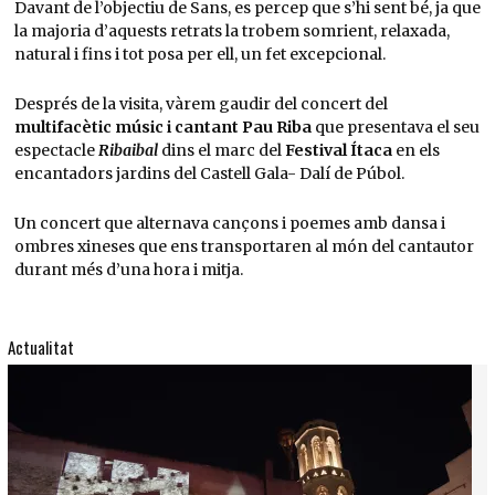
Davant de l’objectiu de Sans, es percep que s’hi sent bé, ja que
la majoria d’aquests retrats la trobem somrient, relaxada,
natural i fins i tot posa per ell, un fet excepcional.
Després de la visita, vàrem gaudir del concert del
multifacètic músic i cantant Pau Riba
que presentava el seu
espectacle
Ribaibal
dins el marc del
Festival Ítaca
en els
encantadors jardins del Castell Gala- Dalí de Púbol.
Un concert que alternava cançons i poemes amb dansa i
ombres xineses que ens transportaren al món del cantautor
durant més d’una hora i mitja.
Actualitat