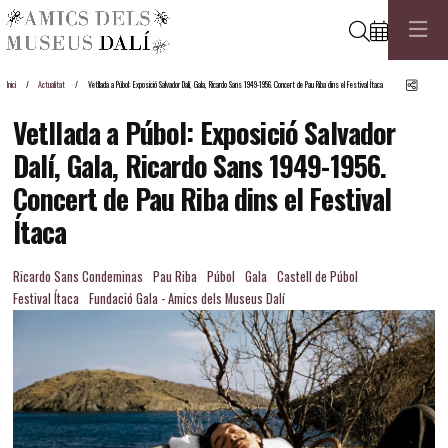
Cerca
Comp
Inici
Actualitat
Vetllada a Púbol: Exposició Salvador Dalí, Gala, Ricardo Sans 1949-1956. Concert de Pau Riba dins el Festival Ítaca
Vetllada a Púbol: Exposició Salvador
Dalí, Gala, Ricardo Sans 1949-1956.
Concert de Pau Riba dins el Festival
Ítaca
Ricardo Sans Condeminas
Pau Riba
Púbol
Gala
Castell de Púbol
Festival Ítaca
Fundació Gala - Amics dels Museus Dalí