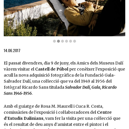
Diapositiva 2 de 6: Salvador Dalí al pati de Portlligat, 1956
14.06.2017
El passat divendres, dia 9 de juny, els Amics dels Museus Dalí
vàrem visitar el
Castell de Púbol
per conèixer l’exposició que
acull la nova adquisició fotogràfica de la Fundació Gala-
Salvador Dalí, una col·lecció que va del 1949 al 1956 del
fotògraf Ricardo Sans titulada
Salvador Dalí, Gala, Ricardo
Sans 1946-1956
.
Amb el guiatge de Rosa M. Maurell i Cuca R. Costa,
comissàries de l’exposició i col·laboradores del
Centre
d’Estudis Dalinians
, vam fer la visita per una col·lecció que
és el resultat de deu anys d’amistat entre el pintor i el