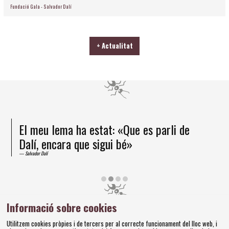
Fundació Gala - Salvador Dalí
+ Actualitat
El meu lema ha estat: «Que es parli de
Dalí, encara que sigui bé»
Salvador Dalí
Diapositiva 2 de 4
Informació sobre cookies
Amics dels Museus Dalí | Pujada del Castell, 28 | 17600
Utilitzem cookies pròpies i de tercers per al correcte funcionament del lloc web, i
Figueres