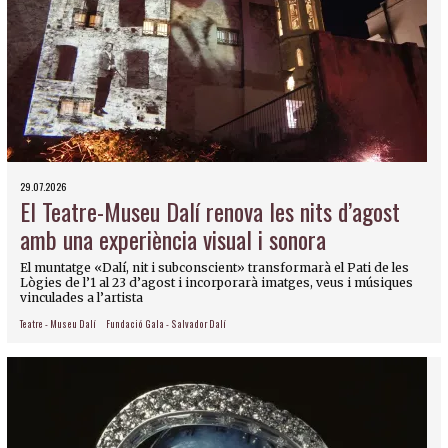
29.07.2026
El Teatre-Museu Dalí renova les nits d’agost
amb una experiència visual i sonora
El muntatge «Dalí, nit i subconscient» transformarà el Pati de les
Lògies de l’1 al 23 d’agost i incorporarà imatges, veus i músiques
vinculades a l’artista
Teatre - Museu Dalí
Fundació Gala - Salvador Dalí