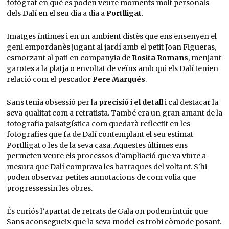
fotògraf en què es poden veure moments molt personals
dels Dalí en el seu dia a dia a
Portlligat
.
Imatges íntimes i en un ambient distès que ens ensenyen el
geni empordanès jugant al jardí amb el petit Joan Figueras,
esmorzant al pati en companyia de
Rosita Romans
, menjant
garotes a la platja o envoltat de veïns amb qui els Dalí tenien
relació com el pescador
Pere Marqués
.
Sans tenia obsessió per la
precisió i el detall
i cal destacar la
seva qualitat com a retratista. També era un gran amant de la
fotografia paisatgística com quedarà reflectit en les
fotografies que fa de Dalí contemplant el seu estimat
Portlligat o les de la seva casa. Aquestes últimes ens
permeten veure els processos d’ampliació que va viure a
mesura que Dalí comprava les barraques del voltant. S'hi
poden observar petites annotacions de com volia que
progressessin les obres.
És curiós l’apartat de retrats de Gala on podem intuir que
Sans aconsegueix que la seva model es trobi còmode posant.