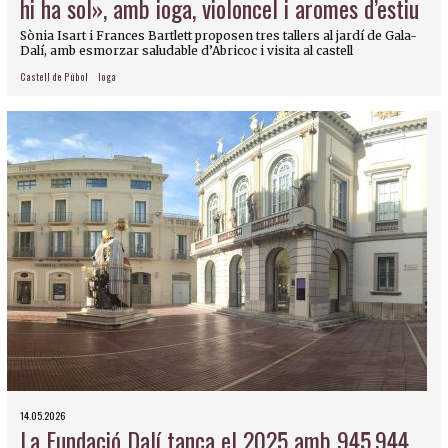
hi ha sol», amb ioga, violoncel i aromes d’estiu
Sònia Isart i Frances Bartlett proposen tres tallers al jardí de Gala-
Dalí, amb esmorzar saludable d’Abricoc i visita al castell
Castell de Púbol
Ioga
14.05.2026
La Fundació Dalí tanca el 2025 amb 945.944