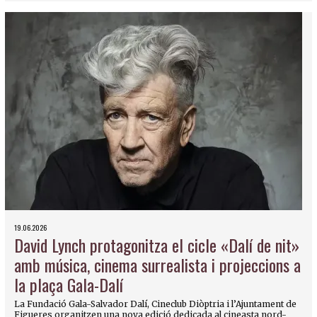
19.06.2026
David Lynch protagonitza el cicle «Dalí de nit»
amb música, cinema surrealista i projeccions a
la plaça Gala-Dalí
La Fundació Gala-Salvador Dalí, Cineclub Diòptria i l’Ajuntament de
Figueres organitzen una nova edició dedicada al cineasta nord-