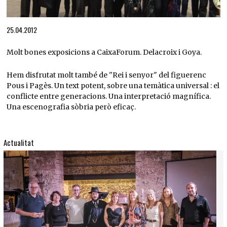
Diapositiva 1 de 1
25.04.2012
Molt bones exposicions a CaixaForum. Delacroix i Goya.
Hem disfrutat molt també de "Rei i senyor" del figuerenc
Pous i Pagès. Un text potent, sobre una temàtica universal : el
conflicte entre generacions. Una interpretació magnífica.
Una escenografia sòbria però eficaç.
Actualitat