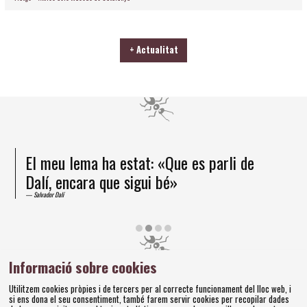
+ Actualitat
El meu lema ha estat: «Que es parli de
Dalí, encara que sigui bé»
Salvador Dalí
Diapositiva 2 de 4
Informació sobre cookies
Amics dels Museus Dalí | Pujada del Castell, 28 | 17600
Utilitzem cookies pròpies i de tercers per al correcte funcionament del lloc web, i
Figueres
si ens dona el seu consentiment, també farem servir cookies per recopilar dades