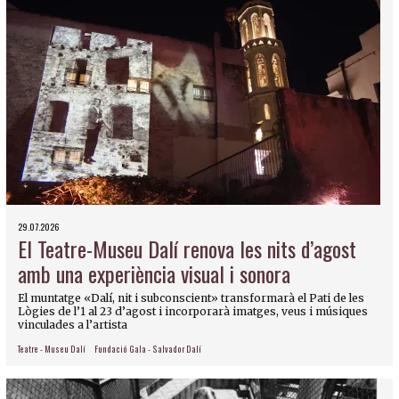
29.07.2026
El Teatre-Museu Dalí renova les nits d’agost
amb una experiència visual i sonora
El muntatge «Dalí, nit i subconscient» transformarà el Pati de les
Lògies de l’1 al 23 d’agost i incorporarà imatges, veus i músiques
vinculades a l’artista
Teatre - Museu Dalí
Fundació Gala - Salvador Dalí