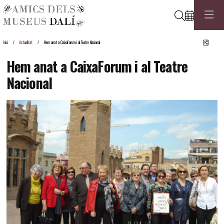
Cerca
Comp
Inici
Actualitat
Hem anat a CaixaForum i al Teatre Nacional
Hem anat a CaixaForum i al Teatre
Nacional