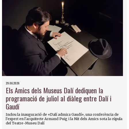
29.06.2026
Els Amics dels Museus Dalí dediquen la
programació de juliol al diàleg entre Dalí i
Gaudí
Inclou la inauguració de «Dalí admira Gaudí», una conferència de
l'expert en l'arquitecte Armand Puig i la Nit dels Amics sota la cúpula
del Teatre-Museu Dalí