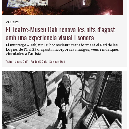
29.07.2026
El Teatre-Museu Dalí renova les nits d’agost
amb una experiència visual i sonora
El muntatge «Dalí, nit i subconscient» transformarà el Pati de les
Lògies de l’1 al 23 d’agost i incorporarà imatges, veus i músiques
vinculades a l’artista
Teatre - Museu Dalí
Fundació Gala - Salvador Dalí