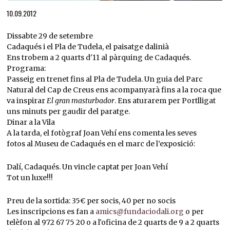
Diapositiva 1 de 1
10.09.2012
Dissabte 29 de setembre
Cadaqués i el Pla de Tudela, el paisatge dalinià
Ens trobem a 2 quarts d'11 al pàrquing de Cadaqués.
Programa:
Passeig en trenet fins al Pla de Tudela. Un guia del Parc
Natural del Cap de Creus ens acompanyarà fins a la roca que
va inspirar
El gran masturbador
. Ens aturarem per Portlligat
uns minuts per gaudir del paratge.
Dinar a la Vila
A la tarda, el fotògraf Joan Vehí ens comenta les seves
fotos al Museu de Cadaqués en el marc de l’exposició:
Dalí, Cadaqués. Un vincle captat per Joan Vehí
Tot un luxe!!!
Preu de la sortida: 35€ per socis, 40 per no socis
Les inscripcions es fan a
amics@fundaciodali.org
o per
telèfon al 972 67 75 20 o a l'oficina de 2 quarts de 9 a 2 quarts