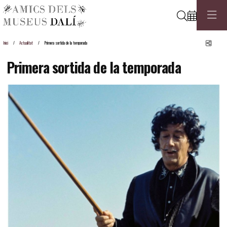
Cerca
Comp
Inici
Actualitat
Primera sortida de la temporada
Primera sortida de la temporada