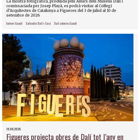
La mostra fotogràfica, produïda pels Amics dels Museus Dalí i
comissariada per Josep Playà, es podrà visitar al Col·legi
d’Arquitectes de Catalunya a Figueres del 3 de juliol al 10 de
setembre de 2026
Antoni Gaudí
Salvador Dalí i Cusí
Dalí admira Gaudí
19.06.2026
Figueres projecta obres de Dalí tot l’any en