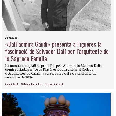
26.06.2026
«Dalí admira Gaudí» presenta a Figueres la
fascinació de Salvador Dalí per l’arquitecte de
la Sagrada Família
La mostra fotogràfica, produïda pels Amics dels Museus Dalí i
comissariada per Josep Playà, es podrà visitar al Col·legi
d’Arquitectes de Catalunya a Figueres del 3 de juliol al 10 de
setembre de 2026
Antoni Gaudí
Salvador Dalí i Cusí
Dalí admira Gaudí