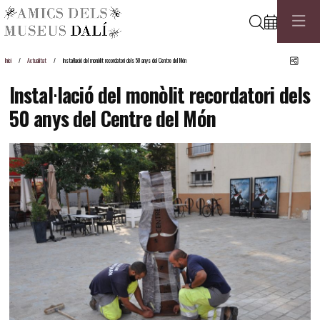
Cerca
Comp
Inici
Actualitat
Instal·lació del monòlit recordatori dels 50 anys del Centre del Món
Instal·lació del monòlit recordatori dels
50 anys del Centre del Món