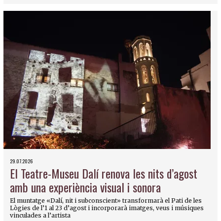
29.07.2026
El Teatre-Museu Dalí renova les nits d’agost
amb una experiència visual i sonora
El muntatge «Dalí, nit i subconscient» transformarà el Pati de les
Lògies de l’1 al 23 d’agost i incorporarà imatges, veus i músiques
vinculades a l’artista