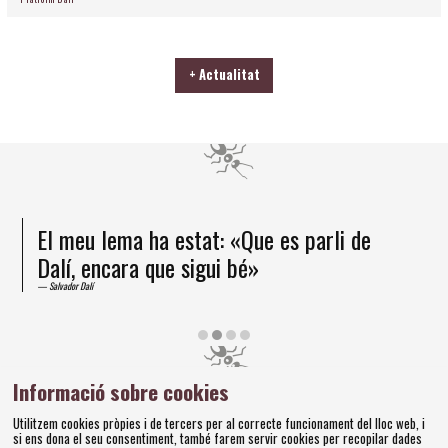
+ Actualitat
El meu lema ha estat: «Que es parli de
Dalí, encara que sigui bé»
Salvador Dalí
Diapositiva 2 de 4
Informació sobre cookies
Amics dels Museus Dalí | Pujada del Castell, 28 | 17600
Utilitzem cookies pròpies i de tercers per al correcte funcionament del lloc web, i
Figueres
si ens dona el seu consentiment, també farem servir cookies per recopilar dades