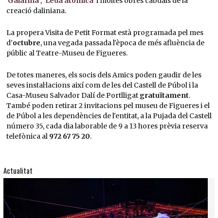
'Galarina'
,
'Leda atòmica'
i moltes obres cabdals de la
creació daliniana.
La propera Visita de Petit Format està programada pel mes
d’
octubre
, una vegada passada l'època de més afluència de
públic al Teatre-Museu de Figueres.
De totes maneres, els socis dels Amics poden gaudir de les
seves instal·lacions així com de les del Castell de Púbol i la
Casa-Museu Salvador Dalí de Portlligat
gratuïtament
.
També poden retirar 2 invitacions pel museu de Figueres i el
de Púbol a les dependències de l'entitat, a la Pujada del Castell
número 35, cada dia laborable de 9 a 13 hores prèvia reserva
telefònica al
972 67 75 20
.
Actualitat