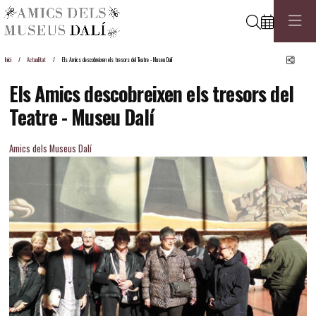
Cerca
Comp
Inici
Actualitat
Els Amics descobreixen els tresors del Teatre - Museu Dalí
Els Amics descobreixen els tresors del
Teatre - Museu Dalí
Amics dels Museus Dalí