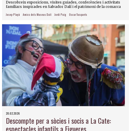
Descobreix exposicions, visites guiades, conferències i activitats
familiars inspirades en Salvador Dalí i el patrimoni de la comarca
Josep Playà
Amics dels Museus Dalí
Jordi Puig
Oscar Tusquets
20.02.2026
Descompte per a sòcies i socis a La Cate:
espectacles infantils a Figueres