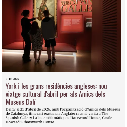
01.03.2026
York i les grans residències angleses: nou
viatge cultural d'abril per als Amics dels
Museus Dalí
Del 17 al 21 d’abril de 2026, amb l'organització d’Amics dels Museus
de Catalunya, itinerari exclusiu a Anglaterra amb visita a The
Spanish Gallery i a les emblemàtiques Harewood House, Castle
Howard i Chatsworth House