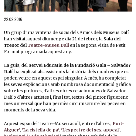
Diapositiva 1 de 1
22.02.2016
Un grup d’una vintena de socis dels Amics dels Museus Dalí
han visitat, aquest diumenge dia 21 de febrer, la
Sala del
Tresor del
Teatre-Museu Dalí
en la segona Visita de Petit
Format programada aquest any.
La guia, del
Servei Educatiu de la Fundació Gala – Salvador
Dalí
, ha explicat als assistents la història dels quadres que es
poden veure en aquest espai singular. A més, ha completat
les seves explicacions amb nombrosa documentació gràfica
sobre les pintures, d'altres obres relacionades de Salvador
Dalí o d'altres artistes i, fins i tot, textos del pintor figuerenc
més universal que han permès circumscriure les peces en
moments de la seva vida.
Aquest espai del Teatre-Museu acull, entre d'altres,
'Port-
Alguer'
,
'La cistella de pa'
,
'L'espectre del sex-appeal'
,