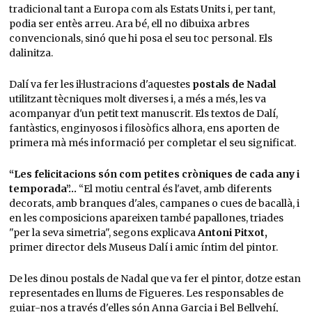
tradicional tant a Europa com als Estats Units i, per tant,
podia ser entès arreu. Ara bé, ell no dibuixa arbres
convencionals, sinó que hi posa el seu toc personal. Els
dalinitza.
Dalí va fer les il·lustracions d'aquestes
postals de Nadal
utilitzant tècniques molt diverses i, a més a més, les va
acompanyar d'un petit text manuscrit. Els textos de Dalí,
fantàstics, enginyosos i filosòfics alhora, ens aporten de
primera mà més informació per completar el seu significat.
“Les felicitacions són com petites cròniques de cada any i
temporada”…
“El motiu central és l'avet, amb diferents
decorats, amb branques d'ales, campanes o cues de bacallà, i
en les composicions apareixen també papallones, triades
"per la seva simetria", segons explicava
Antoni Pitxot,
primer director dels Museus Dalí i amic íntim del pintor.
De les dinou postals de Nadal que va fer el pintor, dotze estan
representades en llums de Figueres. Les responsables de
guiar-nos a través d'elles són Anna Garcia i Bel Bellvehí,