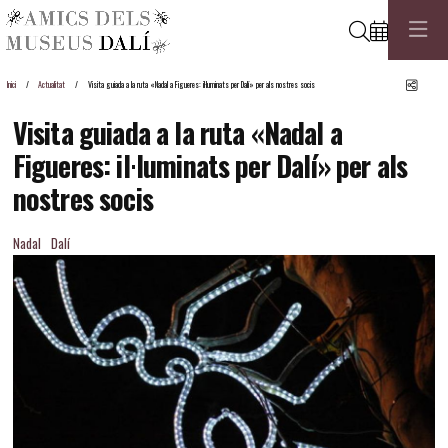
Cerca
Comp
Inici
Actualitat
Visita guiada a la ruta «Nadal a Figueres: il·luminats per Dalí» per als nostres socis
Visita guiada a la ruta «Nadal a
Figueres: il·luminats per Dalí» per als
nostres socis
Nadal
Dalí