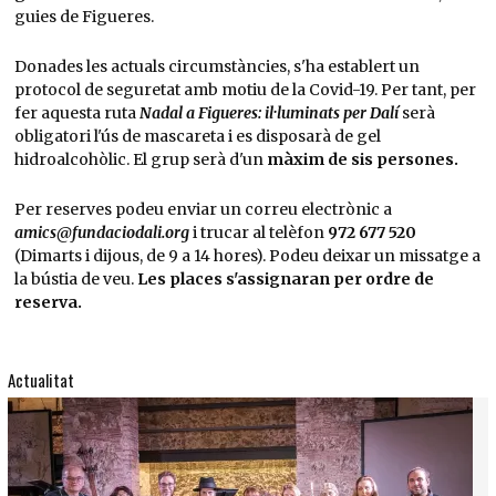
guies de Figueres.
Donades les actuals circumstàncies, s'ha establert un
protocol de seguretat amb motiu de la Covid-19. Per tant, per
fer aquesta ruta
Nadal a Figueres: il·luminats per Dalí
serà
obligatori l'ús de mascareta i es disposarà de gel
hidroalcohòlic. El grup serà d'un
màxim de sis persones.
Per reserves podeu enviar un correu electrònic a
amics@fundaciodali.org
i trucar al telèfon
972 677 520
(Dimarts i dijous, de 9 a 14 hores). Podeu deixar un missatge a
la bústia de veu.
Les places s'assignaran per ordre de
reserva.
Actualitat