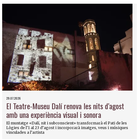
29.07.2026
El Teatre-Museu Dalí renova les nits d’agost
amb una experiència visual i sonora
El muntatge «Dalí, nit i subconscient» transformarà el Pati de les
Lògies de l’1 al 23 d’agost i incorporarà imatges, veus i músiques
vinculades a l’artista