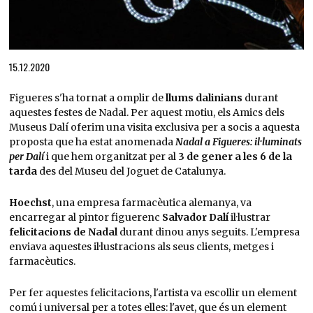
Diapositiva 1 de 1
15.12.2020
Figueres s'ha tornat a omplir de
llums dalinians
durant
aquestes festes de Nadal. Per aquest motiu, els Amics dels
Museus Dalí oferim una visita exclusiva per a socis a aquesta
proposta que ha estat anomenada
Nadal a Figueres: il·luminats
per Dalí
i que hem organitzat per al
3 de gener a les 6 de la
tarda
des del Museu del Joguet de Catalunya.
Hoechst
, una empresa farmacèutica alemanya, va
encarregar al pintor figuerenc
Salvador Dalí
il·lustrar
felicitacions de Nadal
durant dinou anys seguits. L'empresa
enviava aquestes il·lustracions als seus clients, metges i
farmacèutics.
Per fer aquestes felicitacions, l'artista va escollir un element
comú i universal per a totes elles: l'avet, que és un element