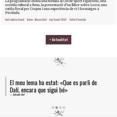
La programació inclou una tertúlia al Cercle Sport Figuerenc, una
sortida cultural a Reus, la presentació d’un llibre sobre Lorca, una
catifa floral per Corpus i una experiència de vi i formatges a
Perelada
Dalí admira Gaudí
Teatre - Museu Dalí
Any Gaudí 2026
Celler Perelada
+ Actualitat
El meu lema ha estat: «Que es parli de
Dalí, encara que sigui bé»
Salvador Dalí
Diapositiva 2 de 4