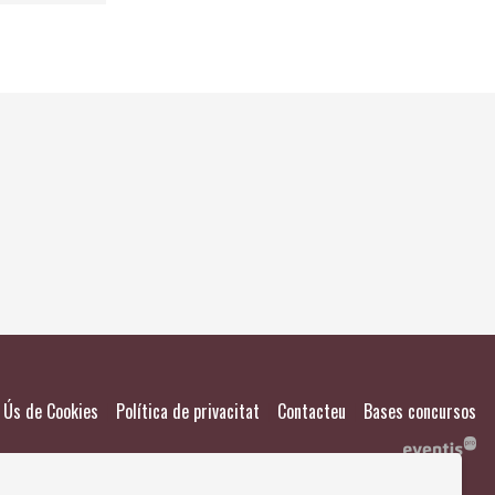
El meu
Salvad
|
|
|
Ús de Cookies
Política de privacitat
Contacteu
Bases concursos