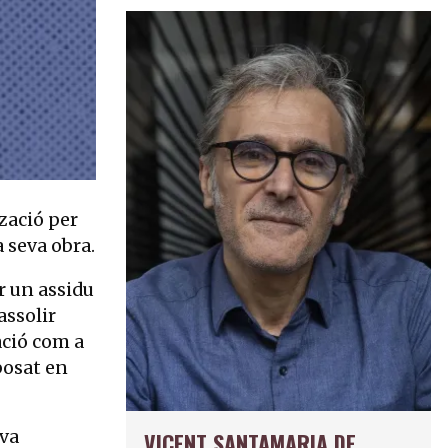
zació per
a seva obra.
r un assidu
assolir
cació com a
posat en
 va
VICENT SANTAMARIA DE