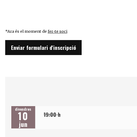
*Ara és el moment de
fer-te soci
Enviar formulari d'inscripció
divendres
10
19:00 h
jun