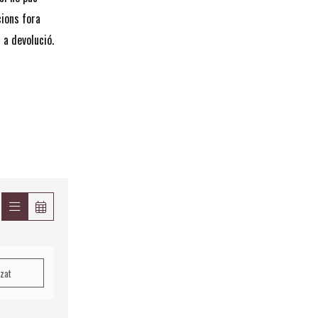
cions fora
 a devolució.
tzat