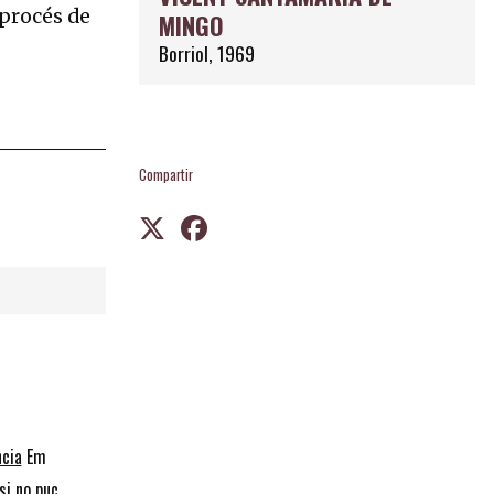
 procés de
MINGO
Borriol, 1969
Compartir
ncia
Em
si no puc