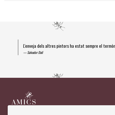
L'enveja dels altres pintors ha estat sempre el term
Salvador Dalí
Diapositiva 1 de 4