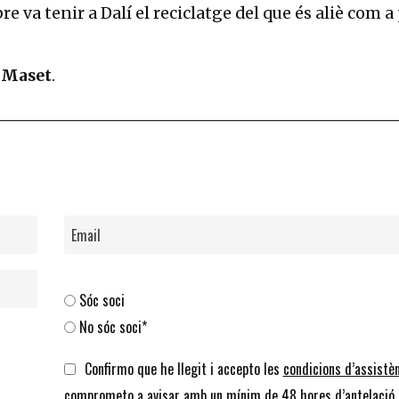
re va tenir a Dalí el reciclatge del que és aliè com a
i Maset
.
Sóc soci
No sóc soci*
Confirmo que he llegit i accepto les
condicions d’assistè
comprometo a avisar amb un mínim de 48 hores d’antelació 