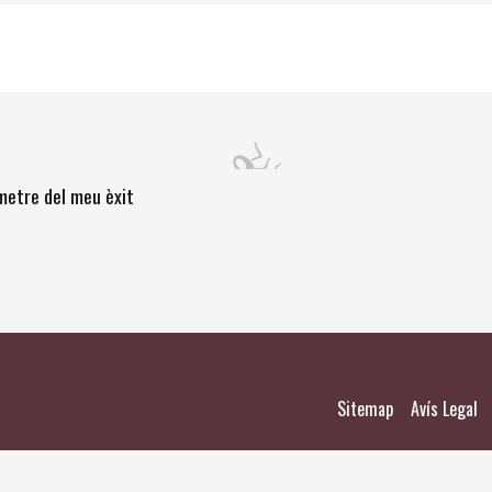
òmetre del meu èxit
|
|
Sitemap
Avís Legal