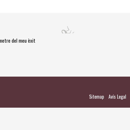
òmetre del meu èxit
|
|
Sitemap
Avís Legal