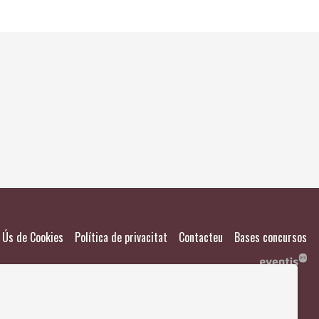
El meu
Salvad
|
|
|
Ús de Cookies
Política de privacitat
Contacteu
Bases concursos