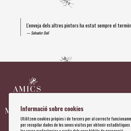
L'enveja dels altres pintors ha estat sempre el term
Salvador Dalí
Diapositiva 1 de 4
Informació sobre cookies
Utilitzem cookies pròpies i de tercers per al correcte funcioname
per recopilar dades de les seves visites per obtenir estadístiques
les seves preferències a partir dels seus hàbits de navegació.