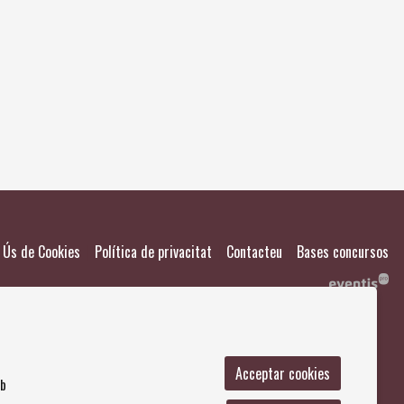
El meu
Salvad
|
|
|
Ús de Cookies
Política de privacitat
Contacteu
Bases concursos
Acceptar cookies
mb